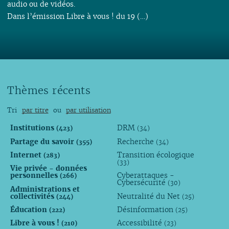
audio ou de vidéos.
Dans l’émission Libre à vous ! du 19 (…)
Thèmes récents
Tri
par titre
ou
par utilisation
Institutions
DRM
(423)
(34)
Partage du savoir
Recherche
(355)
(34)
Internet
Transition écologique
(283)
(33)
Vie privée - données
personnelles
Cyberattaques -
(266)
Cybersécurité
(30)
Administrations et
collectivités
Neutralité du Net
(244)
(25)
Éducation
Désinformation
(222)
(25)
Libre à vous !
Accessibilité
(210)
(23)