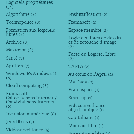
Logiciels propriétaires
(34)
Algorithme
Enshittification
(8)
(2)
Technopolice
Framasoft
(8)
(2)
Formation aux logiciels
Espace membre
(2)
libres
(8)
Logiciels libres de dessin
Archive
et de retouche d’image
(8)
(2)
Mastodon
(8)
Pacte du Logiciel Libre
Santé
(7)
(2)
Aprilien
TAFTA
(7)
(2)
Windows 10/Windows 11
Au cœur de l’April
(2)
(6)
Ma Dada
(2)
Cloud computing
(6)
Framaspace
(1)
Framasoft -
Collectivisons Internet /
Start-up
(1)
Convivialisons Internet
Vidéosurveillance
(6)
algorithmique
(1)
Inclusion numérique
(6)
Capitalisme
(1)
Jeux libres
(5)
Monnaie libre
(1)
Vidéosurveillance
(5)
Bureautique libre
(1)