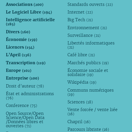
Associations
Standards ouverts
(200)
(22)
Le Logiciel Libre
Internet
(194)
(22)
Intelligence artificielle
Big Tech
(21)
(185)
Environnement
(21)
Divers
(160)
Surveillance
(21)
Économie
(159)
Libertés informatiques
Licences
(154)
(21)
L’April
Café libre
(136)
(21)
Transcription
Marchés publics
(119)
(19)
Europe
Économie sociale et
(102)
solidaire
(19)
Entreprise
(100)
Wikipédia
(19)
Droit d’auteur
(78)
Communs numériques
État et administrations
(19)
(76)
Sciences
(18)
Conference
(75)
Vente forcée / vente liée
Open Source/Open
(16)
Science/Open Data
/Données libres et
Chapril
(16)
ouvertes
(71)
Parcours libriste
(16)