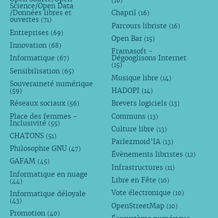
(16)
Science/Open Data
/Données libres et
Chapril
(16)
ouvertes
(71)
Parcours libriste
(16)
Entreprises
(69)
Open Bar
(15)
Innovation
(68)
Framasoft -
Informatique
Dégooglisons Internet
(67)
(15)
Sensibilisation
(65)
Musique libre
(14)
Souveraineté numérique
HADOPI
(59)
(14)
Réseaux sociaux
Brevets logiciels
(56)
(13)
Place des femmes -
Communs
(13)
Inclusivité
(55)
Culture libre
(13)
CHATONS
(51)
Parlezmoid’IA
(13)
Philosophie GNU
(47)
Évènements libristes
(12)
GAFAM
(45)
Infrastructures
(11)
Informatique en nuage
Libre en Fête
(10)
(44)
Vote électronique
Informatique déloyale
(10)
(43)
OpenStreetMap
(10)
Promotion
(40)