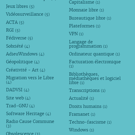
Capitalisme
(1)
Jeux libres
(5)
Monnaie libre
(1)
Vidéosurveillance
(5)
Bureautique libre
(1)
ACTA
(5)
Plateformes
(1)
RGI
(5)
VPN
(1)
Fédiverse
(5)
Langage de
Sobriété
programmation
(4)
(1)
AdieuWindows
Ordinateur quantique
(4)
(1)
Géopolitique
Facturation électronique
(4)
(1)
Créativité - Art
(4)
Bibliothèques,
Migration vers le Libre
médiathèques et logiciel
libre
(4)
(1)
DADVSI
Transcriptions
(4)
(1)
Site web
Actualité
(4)
(1)
Trad-GNU
Droits humains
(4)
(1)
Software Heritage
Framanet
(4)
(1)
Radio Cause Commune
Techno-fascisme
(1)
(3)
Windows
(1)
Obsolescence
(3)