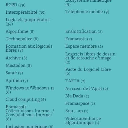
Écosystème numérique
RGPD
(9)
(39)
Téléphonie mobile
Interopérabilité
(9)
(35)
Logiciels propriétaires
(34)
Algorithme
Enshittification
(8)
(2)
Technopolice
Framasoft
(8)
(2)
Formation aux logiciels
Espace membre
(2)
libres
(8)
Logiciels libres de dessin
Archive
et de retouche d’image
(8)
(2)
Mastodon
(8)
Pacte du Logiciel Libre
Santé
(7)
(2)
Aprilien
TAFTA
(7)
(2)
Windows 10/Windows 11
Au cœur de l’April
(2)
(6)
Ma Dada
(2)
Cloud computing
(6)
Framaspace
(1)
Framasoft -
Collectivisons Internet /
Start-up
(1)
Convivialisons Internet
Vidéosurveillance
(6)
algorithmique
(1)
Inclusion numérique
(6)