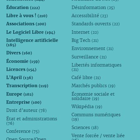
Éducation
Désinformation
(222)
(25)
Libre à vous !
Accessibilité
(210)
(23)
Associations
Standards ouverts
(200)
(22)
Le Logiciel Libre
Internet
(194)
(22)
Intelligence artificielle
Big Tech
(21)
(185)
Environnement
(21)
Divers
(160)
Surveillance
(21)
Économie
(159)
Libertés informatiques
Licences
(154)
(21)
L’April
Café libre
(136)
(21)
Transcription
Marchés publics
(119)
(19)
Europe
Économie sociale et
(102)
solidaire
(19)
Entreprise
(100)
Wikipédia
(19)
Droit d’auteur
(78)
Communs numériques
État et administrations
(19)
(76)
Sciences
(18)
Conference
(75)
Vente forcée / vente liée
Open Source/Open