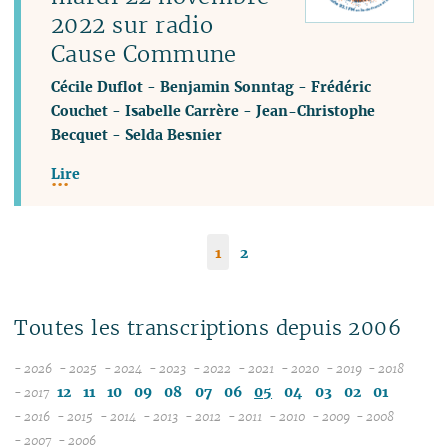
2022 sur radio
Cause Commune
Cécile Duflot
-
Benjamin Sonntag
-
Frédéric
Couchet
-
Isabelle Carrère
-
Jean-Christophe
Becquet
-
Selda Besnier
Lire
1
2
Toutes les transcriptions depuis 2006
- 2026
- 2025
- 2024
- 2023
- 2022
- 2021
- 2020
- 2019
- 2018
08
12
12
12
12
12
12
12
12
12
11
10
09
08
07
06
05
04
03
02
01
- 2017
07
11
11
11
11
11
11
11
11
- 2016
- 2015
- 2014
- 2013
- 2012
- 2011
- 2010
- 2009
- 2008
12
06
12
10
12
10
12
10
12
10
12
10
12
10
04
10
12
10
- 2007
- 2006