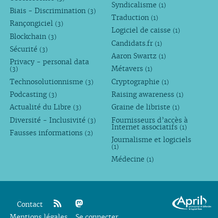
Syndicalisme
(1)
Biais - Discrimination
(3)
Traduction
(1)
Rançongiciel
(3)
Logiciel de caisse
(1)
Blockchain
(3)
Candidats.fr
(1)
Sécurité
(3)
Aaron Swartz
(1)
Privacy - personal data
Métavers
(3)
(1)
Technosolutionnisme
Cryptographie
(3)
(1)
Podcasting
Raising awareness
(3)
(1)
Actualité du Libre
Graine de libriste
(3)
(1)
Diversité - Inclusivité
Fournisseurs d’accès à
(3)
Internet associatifs
(1)
Fausses informations
(2)
Journalisme et logiciels
(1)
Médecine
(1)
Contact
Mentions légales
rss
mastodon
Se connecter