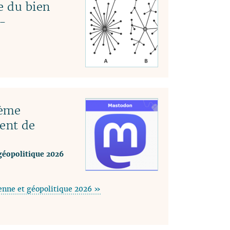
e du bien
-
tème
ent de
géopolitique 2026
enne et géopolitique 2026 »