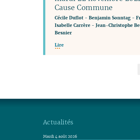
Cause Commune
Cécile Duflot
-
Benjamin Sonntag
-
F
Isabelle Carrère
-
Jean-Christophe Be
Besnier
Lire
Actualités
Mardi 4 août 2026