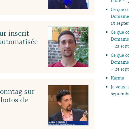
Libre
- 1
04
Ce que c
03
Domaine 
02
19 septe
01
ur inscrit
Ce que c
Domaine 
 automatisée
- 22 sep
Ce que c
Domaine 
- 23 sep
Karma - 
Je veux 
Sonntag sur
septemb
hotos de