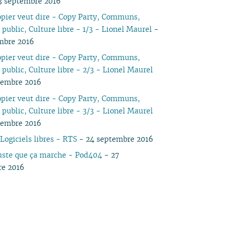
3 septembre 2016
04
03
05
03
04
03
03
03
03
05
03
05
03
opier veut dire - Copy Party, Communs,
03
02
04
02
03
02
02
01
02
04
02
04
02
public, Culture libre - 1/3 - Lionel Maurel
-
02
01
03
01
02
01
01
01
03
01
03
01
mbre 2016
01
02
02
opier veut dire - Copy Party, Communs,
01
public, Culture libre - 2/3 - Lionel Maurel
tembre 2016
opier veut dire - Copy Party, Communs,
public, Culture libre - 3/3 - Lionel Maurel
tembre 2016
Logiciels libres - RTS
- 24 septembre 2016
juste que ça marche - Pod404
- 27
re 2016