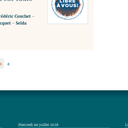
rédéric Couchet
-
cquet
-
Selda
1
2
Mercredi 1er juillet 2026
L