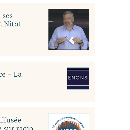
 ses
. Nitot
ce - La
ffusée
 sur radio