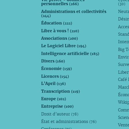
personnelles
(266)
(30)
Administrations et collectivités
Neutr
(244)
Dési
Éducation
(222)
Acces
Libre à vous !
(210)
Stan
Associations
(200)
Inte
Le Logiciel Libre
(194)
Big 
Intelligence artificielle
(185)
Envi
Divers
(160)
Surve
Économie
(159)
Liber
Licences
(154)
Café 
L’April
(136)
Marc
Transcription
(119)
Écono
Europe
(102)
Wiki
Entreprise
(100)
Comm
Droit d’auteur
(78)
Scie
État et administrations
(76)
Vente