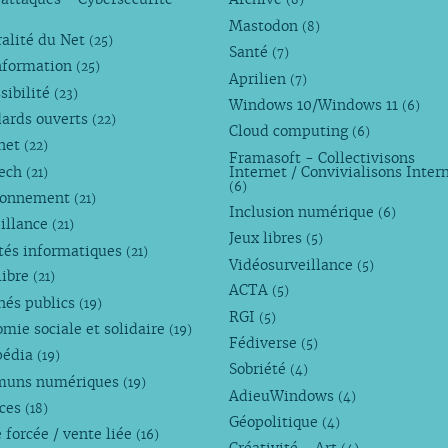
(8)
Mastodon
(8)
alité du Net
(25)
Santé
(7)
nformation
(25)
Aprilien
(7)
sibilité
(23)
Windows 10/Windows 11
(6)
dards ouverts
(22)
Cloud computing
(6)
rnet
(22)
Framasoft - Collectivisons
Tech
Internet / Convivialisons Inter
(21)
(6)
ronnement
(21)
Inclusion numérique
(6)
illance
(21)
Jeux libres
(5)
tés informatiques
(21)
Vidéosurveillance
(5)
libre
(21)
ACTA
(5)
hés publics
(19)
RGI
(5)
mie sociale et solidaire
(19)
Fédiverse
(5)
pédia
(19)
Sobriété
(4)
uns numériques
(19)
AdieuWindows
(4)
nces
(18)
Géopolitique
(4)
 forcée / vente liée
(16)