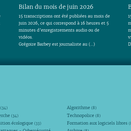
Bilan du mois de juin 2026
B
e
15 transcriptions ont été publiées au mois de
1
t
juin 2026, ce qui correspond à 16 heures et 5
m
minutes d’enregistrements audio ou de
m
vidéos.
v
Grégoire Barbey est journaliste au (…)
D
M
Algorithme
(34)
(8)
erche
Technopolice
(34)
(8)
ition écologique
Formation aux logiciels libres
(33)
(
attaques - Cybersécurité
Archive