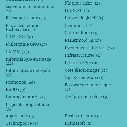
Musique libre
(14)
Souveraineté numérique
HADOPI
(59)
(14)
Réseaux sociaux
Brevets logiciels
(56)
(13)
Place des femmes -
Communs
(13)
Inclusivité
(55)
Culture libre
(13)
CHATONS
(51)
Parlezmoid’IA
(13)
Philosophie GNU
(47)
Évènements libristes
(12)
GAFAM
(45)
Infrastructures
(11)
Informatique en nuage
Libre en Fête
(10)
(44)
Vote électronique
Informatique déloyale
(10)
(43)
OpenStreetMap
(10)
Promotion
(40)
Écosystème numérique
RGPD
(9)
(39)
Téléphonie mobile
Interopérabilité
(9)
(35)
Logiciels propriétaires
(34)
Algorithme
Enshittification
(8)
(2)
Technopolice
Framasoft
(8)
(2)