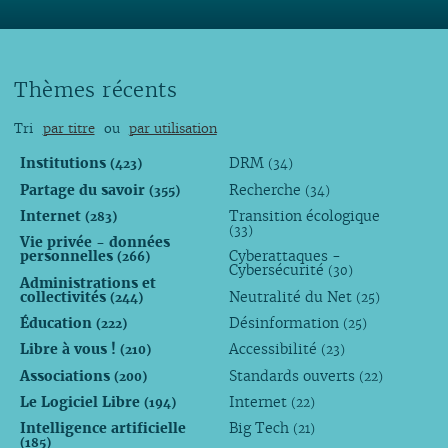
Thèmes récents
Tri
par titre
ou
par utilisation
Institutions
DRM
(423)
(34)
Partage du savoir
Recherche
(355)
(34)
Internet
Transition écologique
(283)
(33)
Vie privée - données
personnelles
Cyberattaques -
(266)
Cybersécurité
(30)
Administrations et
collectivités
Neutralité du Net
(244)
(25)
Éducation
Désinformation
(222)
(25)
Libre à vous !
Accessibilité
(210)
(23)
Associations
Standards ouverts
(200)
(22)
Le Logiciel Libre
Internet
(194)
(22)
Intelligence artificielle
Big Tech
(21)
(185)