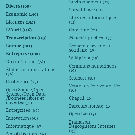
Environnement
(21)
Divers
(160)
Surveillance
(21)
Économie
(159)
Libertés informatiques
Licences
(154)
(21)
L’April
Café libre
(136)
(21)
Transcription
Marchés publics
(119)
(19)
Europe
Économie sociale et
(102)
solidaire
(19)
Entreprise
(100)
Wikipédia
(19)
Droit d’auteur
(78)
Communs numériques
État et administrations
(19)
(76)
Sciences
(18)
Conference
(75)
Vente forcée / vente liée
Open Source/Open
(16)
Science/Open Data
/Données libres et
Chapril
(16)
ouvertes
(71)
Parcours libriste
(16)
Entreprises
(69)
Open Bar
(15)
Innovation
(68)
Framasoft -
Informatique
Dégooglisons Internet
(67)
(15)
Sensibilisation
(65)