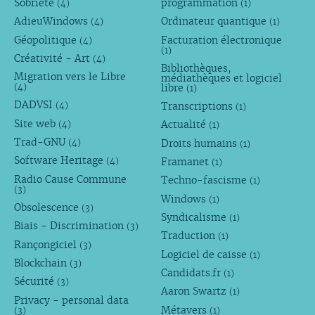
Sobriété
programmation
(4)
(1)
AdieuWindows
Ordinateur quantique
(4)
(1)
Géopolitique
Facturation électronique
(4)
(1)
Créativité - Art
(4)
Bibliothèques,
Migration vers le Libre
médiathèques et logiciel
libre
(4)
(1)
DADVSI
Transcriptions
(4)
(1)
Site web
Actualité
(4)
(1)
Trad-GNU
Droits humains
(4)
(1)
Software Heritage
Framanet
(4)
(1)
Radio Cause Commune
Techno-fascisme
(1)
(3)
Windows
(1)
Obsolescence
(3)
Syndicalisme
(1)
Biais - Discrimination
(3)
Traduction
(1)
Rançongiciel
(3)
Logiciel de caisse
(1)
Blockchain
(3)
Candidats.fr
(1)
Sécurité
(3)
Aaron Swartz
(1)
Privacy - personal data
Métavers
(3)
(1)