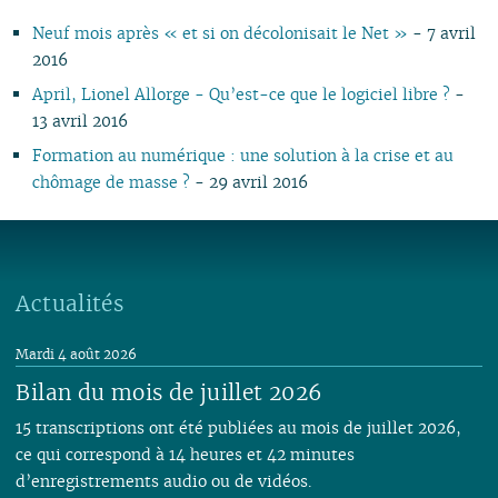
10
05
10
11
09
11
09
10
09
11
09
11
09
11
09
09
11
09
Neuf mois après « et si on décolonisait le Net »
- 7 avril
09
04
10
08
10
08
09
08
09
08
10
08
10
08
08
10
08
2016
08
03
09
07
09
07
08
07
08
07
09
07
09
07
07
06
07
07
02
08
06
08
06
04
06
07
06
08
06
08
06
06
01
06
April, Lionel Allorge - Qu’est-ce que le logiciel libre ?
-
06
01
07
05
07
05
02
05
06
05
07
05
07
05
05
05
13 avril 2016
05
06
04
06
04
04
04
04
06
04
06
04
04
04
Formation au numérique : une solution à la crise et au
04
05
03
04
03
03
03
03
05
03
05
03
03
03
chômage de masse ?
- 29 avril 2016
03
04
02
03
02
02
01
02
04
02
04
02
02
02
02
03
01
02
01
01
01
03
01
03
01
01
01
01
02
02
01
Actualités
Mardi 4 août 2026
Bilan du mois de juillet 2026
15 transcriptions ont été publiées au mois de juillet 2026,
ce qui correspond à 14 heures et 42 minutes
d’enregistrements audio ou de vidéos.