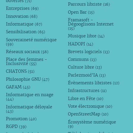
ouvertes
(71)
Parcours libriste
(16)
Entreprises
(69)
Open Bar
(15)
Innovation
(68)
Framasoft -
Informatique
Dégooglisons Internet
(67)
(15)
Sensibilisation
(65)
Musique libre
(14)
Souveraineté numérique
HADOPI
(59)
(14)
Réseaux sociaux
Brevets logiciels
(56)
(13)
Place des femmes -
Communs
(13)
Inclusivité
(55)
Culture libre
(13)
CHATONS
(51)
Parlezmoid’IA
(13)
Philosophie GNU
(47)
Évènements libristes
(12)
GAFAM
(45)
Infrastructures
(11)
Informatique en nuage
Libre en Fête
(10)
(44)
Vote électronique
Informatique déloyale
(10)
(43)
OpenStreetMap
(10)
Promotion
(40)
Écosystème numérique
RGPD
(9)
(39)