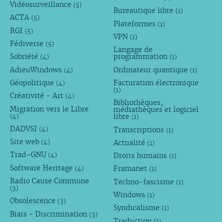
Vidéosurveillance
(5)
Bureautique libre
(1)
ACTA
(5)
Plateformes
(1)
RGI
(5)
VPN
(1)
Fédiverse
(5)
Langage de
Sobriété
programmation
(4)
(1)
AdieuWindows
Ordinateur quantique
(4)
(1)
Géopolitique
Facturation électronique
(4)
(1)
Créativité - Art
(4)
Bibliothèques,
Migration vers le Libre
médiathèques et logiciel
libre
(4)
(1)
DADVSI
Transcriptions
(4)
(1)
Site web
Actualité
(4)
(1)
Trad-GNU
Droits humains
(4)
(1)
Software Heritage
Framanet
(4)
(1)
Radio Cause Commune
Techno-fascisme
(1)
(3)
Windows
(1)
Obsolescence
(3)
Syndicalisme
(1)
Biais - Discrimination
(3)
Traduction
(1)