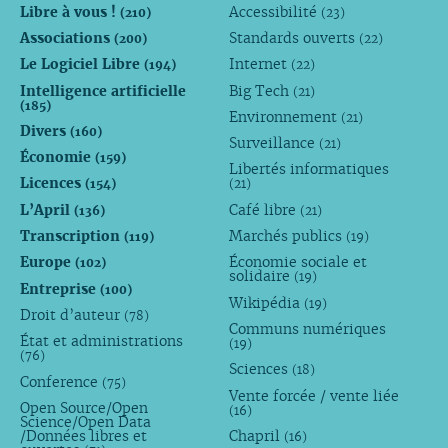
Libre à vous !
Accessibilité
(210)
(23)
Associations
Standards ouverts
(200)
(22)
Le Logiciel Libre
Internet
(194)
(22)
Intelligence artificielle
Big Tech
(21)
(185)
Environnement
(21)
Divers
(160)
Surveillance
(21)
Économie
(159)
Libertés informatiques
Licences
(154)
(21)
L’April
Café libre
(136)
(21)
Transcription
Marchés publics
(119)
(19)
Europe
Économie sociale et
(102)
solidaire
(19)
Entreprise
(100)
Wikipédia
(19)
Droit d’auteur
(78)
Communs numériques
État et administrations
(19)
(76)
Sciences
(18)
Conference
(75)
Vente forcée / vente liée
Open Source/Open
(16)
Science/Open Data
/Données libres et
Chapril
(16)