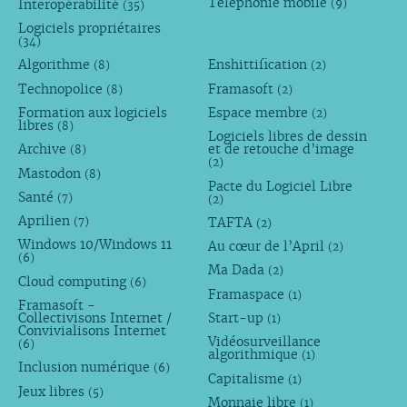
Téléphonie mobile
Interopérabilité
(9)
(35)
Logiciels propriétaires
(34)
Algorithme
Enshittification
(8)
(2)
Technopolice
Framasoft
(8)
(2)
Formation aux logiciels
Espace membre
(2)
libres
(8)
Logiciels libres de dessin
Archive
et de retouche d’image
(8)
(2)
Mastodon
(8)
Pacte du Logiciel Libre
Santé
(7)
(2)
Aprilien
TAFTA
(7)
(2)
Windows 10/Windows 11
Au cœur de l’April
(2)
(6)
Ma Dada
(2)
Cloud computing
(6)
Framaspace
(1)
Framasoft -
Collectivisons Internet /
Start-up
(1)
Convivialisons Internet
Vidéosurveillance
(6)
algorithmique
(1)
Inclusion numérique
(6)
Capitalisme
(1)
Jeux libres
(5)
Monnaie libre
(1)