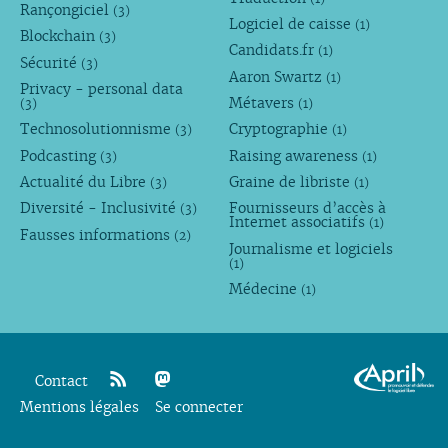
Rançongiciel
(3)
Logiciel de caisse
(1)
Blockchain
(3)
Candidats.fr
(1)
Sécurité
(3)
Aaron Swartz
(1)
Privacy - personal data
Métavers
(3)
(1)
Technosolutionnisme
Cryptographie
(3)
(1)
Podcasting
Raising awareness
(3)
(1)
Actualité du Libre
Graine de libriste
(3)
(1)
Diversité - Inclusivité
Fournisseurs d’accès à
(3)
Internet associatifs
(1)
Fausses informations
(2)
Journalisme et logiciels
(1)
Médecine
(1)
Contact
Mentions légales
rss
mastodon
Se connecter