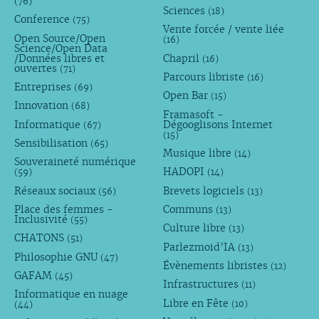
(76)
Sciences
(18)
Conference
(75)
Vente forcée / vente liée
Open Source/Open
(16)
Science/Open Data
/Données libres et
Chapril
(16)
ouvertes
(71)
Parcours libriste
(16)
Entreprises
(69)
Open Bar
(15)
Innovation
(68)
Framasoft -
Informatique
Dégooglisons Internet
(67)
(15)
Sensibilisation
(65)
Musique libre
(14)
Souveraineté numérique
HADOPI
(59)
(14)
Réseaux sociaux
Brevets logiciels
(56)
(13)
Place des femmes -
Communs
(13)
Inclusivité
(55)
Culture libre
(13)
CHATONS
(51)
Parlezmoid’IA
(13)
Philosophie GNU
(47)
Évènements libristes
(12)
GAFAM
(45)
Infrastructures
(11)
Informatique en nuage
Libre en Fête
(10)
(44)