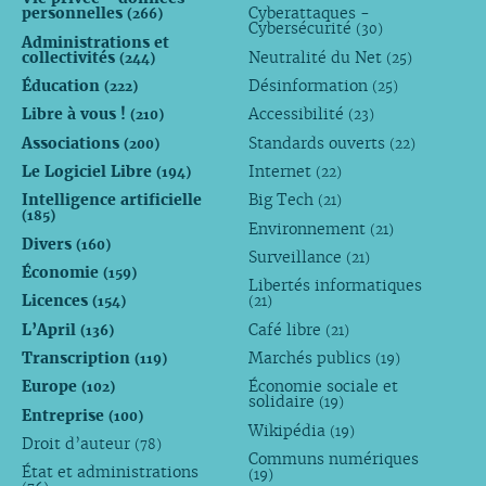
personnelles
Cyberattaques -
(266)
Cybersécurité
(30)
Administrations et
collectivités
Neutralité du Net
(244)
(25)
Éducation
Désinformation
(222)
(25)
Libre à vous !
Accessibilité
(210)
(23)
Associations
Standards ouverts
(200)
(22)
Le Logiciel Libre
Internet
(194)
(22)
Intelligence artificielle
Big Tech
(21)
(185)
Environnement
(21)
Divers
(160)
Surveillance
(21)
Économie
(159)
Libertés informatiques
Licences
(154)
(21)
L’April
Café libre
(136)
(21)
Transcription
Marchés publics
(119)
(19)
Europe
Économie sociale et
(102)
solidaire
(19)
Entreprise
(100)
Wikipédia
(19)
Droit d’auteur
(78)
Communs numériques
État et administrations
(19)