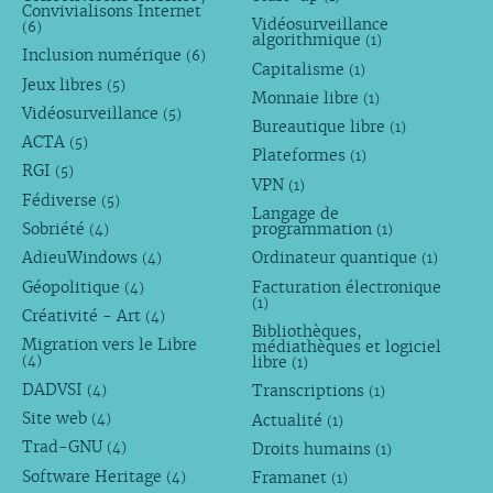
Convivialisons Internet
Vidéosurveillance
(6)
algorithmique
(1)
Inclusion numérique
(6)
Capitalisme
(1)
Jeux libres
(5)
Monnaie libre
(1)
Vidéosurveillance
(5)
Bureautique libre
(1)
ACTA
(5)
Plateformes
(1)
RGI
(5)
VPN
(1)
Fédiverse
(5)
Langage de
Sobriété
programmation
(4)
(1)
AdieuWindows
Ordinateur quantique
(4)
(1)
Géopolitique
Facturation électronique
(4)
(1)
Créativité - Art
(4)
Bibliothèques,
Migration vers le Libre
médiathèques et logiciel
libre
(4)
(1)
DADVSI
Transcriptions
(4)
(1)
Site web
Actualité
(4)
(1)
Trad-GNU
Droits humains
(4)
(1)
Software Heritage
Framanet
(4)
(1)