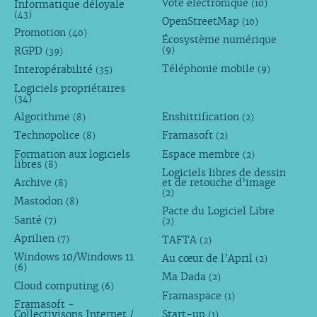
Vote électronique
Informatique déloyale
(10)
(43)
OpenStreetMap
(10)
Promotion
(40)
Écosystème numérique
RGPD
(9)
(39)
Téléphonie mobile
Interopérabilité
(9)
(35)
Logiciels propriétaires
(34)
Algorithme
Enshittification
(8)
(2)
Technopolice
Framasoft
(8)
(2)
Formation aux logiciels
Espace membre
(2)
libres
(8)
Logiciels libres de dessin
Archive
et de retouche d’image
(8)
(2)
Mastodon
(8)
Pacte du Logiciel Libre
Santé
(7)
(2)
Aprilien
TAFTA
(7)
(2)
Windows 10/Windows 11
Au cœur de l’April
(2)
(6)
Ma Dada
(2)
Cloud computing
(6)
Framaspace
(1)
Framasoft -
Collectivisons Internet /
Start-up
(1)