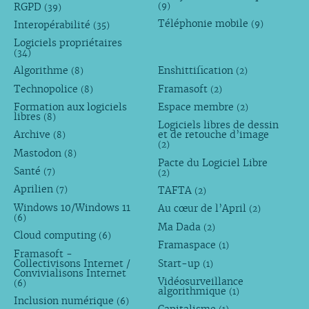
RGPD
(9)
(39)
Téléphonie mobile
Interopérabilité
(9)
(35)
Logiciels propriétaires
(34)
Algorithme
Enshittification
(8)
(2)
Technopolice
Framasoft
(8)
(2)
Formation aux logiciels
Espace membre
(2)
libres
(8)
Logiciels libres de dessin
Archive
et de retouche d’image
(8)
(2)
Mastodon
(8)
Pacte du Logiciel Libre
Santé
(7)
(2)
Aprilien
TAFTA
(7)
(2)
Windows 10/Windows 11
Au cœur de l’April
(2)
(6)
Ma Dada
(2)
Cloud computing
(6)
Framaspace
(1)
Framasoft -
Collectivisons Internet /
Start-up
(1)
Convivialisons Internet
Vidéosurveillance
(6)
algorithmique
(1)
Inclusion numérique
(6)