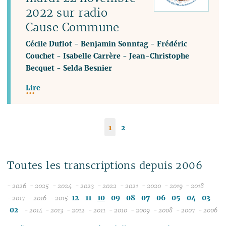
2022 sur radio
Cause Commune
Cécile Duflot
-
Benjamin Sonntag
-
Frédéric
Couchet
-
Isabelle Carrère
-
Jean-Christophe
Becquet
-
Selda Besnier
Lire
1
2
Toutes les transcriptions depuis 2006
- 2026
- 2025
- 2024
- 2023
- 2022
- 2021
- 2020
- 2019
- 2018
08
12
12
12
12
12
12
12
12
12
11
10
09
08
07
06
05
04
03
- 2017
- 2016
- 2015
12
07
12
11
11
11
11
11
11
11
11
02
- 2014
- 2013
- 2012
- 2011
- 2010
- 2009
- 2008
- 2007
- 2006
11
06
12
11
10
12
10
12
10
12
10
12
10
04
10
12
10
04
10
1