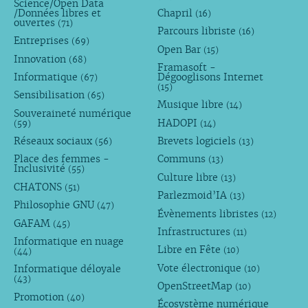
Science/Open Data
/Données libres et
Chapril
(16)
ouvertes
(71)
Parcours libriste
(16)
Entreprises
(69)
Open Bar
(15)
Innovation
(68)
Framasoft -
Informatique
Dégooglisons Internet
(67)
(15)
Sensibilisation
(65)
Musique libre
(14)
Souveraineté numérique
HADOPI
(59)
(14)
Réseaux sociaux
Brevets logiciels
(56)
(13)
Place des femmes -
Communs
(13)
Inclusivité
(55)
Culture libre
(13)
CHATONS
(51)
Parlezmoid’IA
(13)
Philosophie GNU
(47)
Évènements libristes
(12)
GAFAM
(45)
Infrastructures
(11)
Informatique en nuage
Libre en Fête
(10)
(44)
Vote électronique
Informatique déloyale
(10)
(43)
OpenStreetMap
(10)
Promotion
(40)
Écosystème numérique