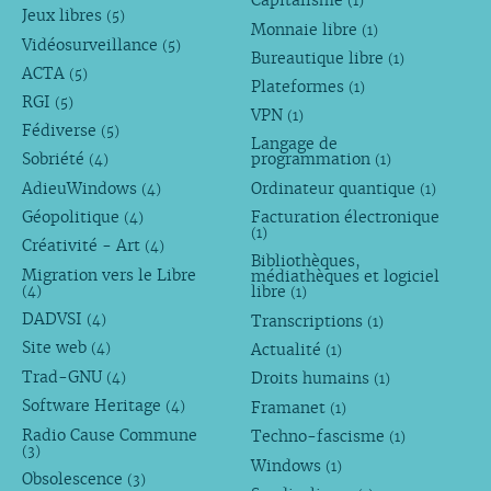
Capitalisme
(1)
Jeux libres
(5)
Monnaie libre
(1)
Vidéosurveillance
(5)
Bureautique libre
(1)
ACTA
(5)
Plateformes
(1)
RGI
(5)
VPN
(1)
Fédiverse
(5)
Langage de
Sobriété
programmation
(4)
(1)
AdieuWindows
Ordinateur quantique
(4)
(1)
Géopolitique
Facturation électronique
(4)
(1)
Créativité - Art
(4)
Bibliothèques,
Migration vers le Libre
médiathèques et logiciel
libre
(4)
(1)
DADVSI
Transcriptions
(4)
(1)
Site web
Actualité
(4)
(1)
Trad-GNU
Droits humains
(4)
(1)
Software Heritage
Framanet
(4)
(1)
Radio Cause Commune
Techno-fascisme
(1)
(3)
Windows
(1)
Obsolescence
(3)