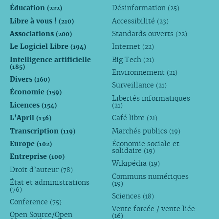
Éducation
Désinformation
(222)
(25)
Libre à vous !
Accessibilité
(210)
(23)
Associations
Standards ouverts
(200)
(22)
Le Logiciel Libre
Internet
(194)
(22)
Intelligence artificielle
Big Tech
(21)
(185)
Environnement
(21)
Divers
(160)
Surveillance
(21)
Économie
(159)
Libertés informatiques
Licences
(154)
(21)
L’April
Café libre
(136)
(21)
Transcription
Marchés publics
(119)
(19)
Europe
Économie sociale et
(102)
solidaire
(19)
Entreprise
(100)
Wikipédia
(19)
Droit d’auteur
(78)
Communs numériques
État et administrations
(19)
(76)
Sciences
(18)
Conference
(75)
Vente forcée / vente liée
Open Source/Open
(16)