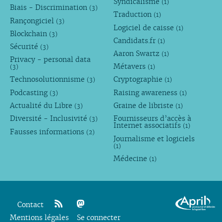
Syndicalisme
(1)
Biais - Discrimination
(3)
Traduction
(1)
Rançongiciel
(3)
Logiciel de caisse
(1)
Blockchain
(3)
Candidats.fr
(1)
Sécurité
(3)
Aaron Swartz
(1)
Privacy - personal data
Métavers
(3)
(1)
Technosolutionnisme
Cryptographie
(3)
(1)
Podcasting
Raising awareness
(3)
(1)
Actualité du Libre
Graine de libriste
(3)
(1)
Diversité - Inclusivité
Fournisseurs d’accès à
(3)
Internet associatifs
(1)
Fausses informations
(2)
Journalisme et logiciels
(1)
Médecine
(1)
Contact
Mentions légales
rss
mastodon
Se connecter