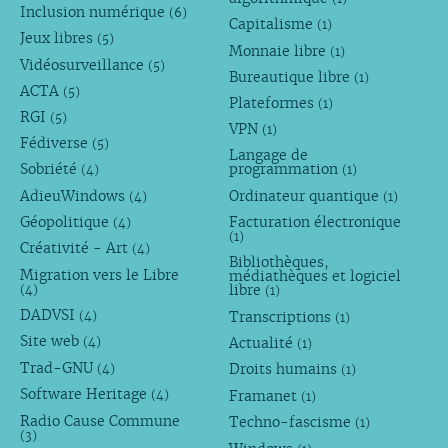
Inclusion numérique
(6)
Capitalisme
(1)
Jeux libres
(5)
Monnaie libre
(1)
Vidéosurveillance
(5)
Bureautique libre
(1)
ACTA
(5)
Plateformes
(1)
RGI
(5)
VPN
(1)
Fédiverse
(5)
Langage de
Sobriété
programmation
(4)
(1)
AdieuWindows
Ordinateur quantique
(4)
(1)
Géopolitique
Facturation électronique
(4)
(1)
Créativité - Art
(4)
Bibliothèques,
Migration vers le Libre
médiathèques et logiciel
libre
(4)
(1)
DADVSI
Transcriptions
(4)
(1)
Site web
Actualité
(4)
(1)
Trad-GNU
Droits humains
(4)
(1)
Software Heritage
Framanet
(4)
(1)
Radio Cause Commune
Techno-fascisme
(1)
(3)