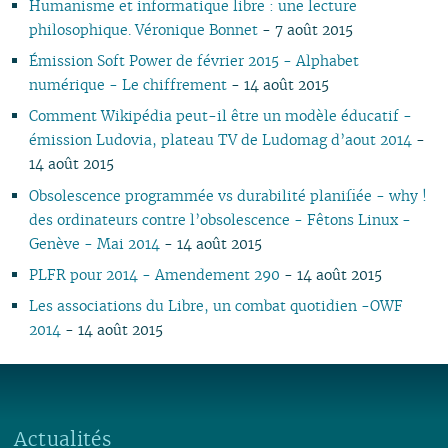
Humanisme et informatique libre : une lecture
10
05
11
10
09
10
09
11
09
11
09
11
09
09
11
09
09
philosophique. Véronique Bonnet
- 7 août 2015
09
04
10
09
08
09
08
09
08
10
08
10
08
08
10
08
08
08
03
09
08
07
08
07
08
07
09
07
09
07
07
06
07
07
Émission Soft Power de février 2015 - Alphabet
07
02
08
07
06
04
06
07
06
08
06
08
06
06
01
06
06
numérique - Le chiffrement
- 14 août 2015
06
01
07
06
05
02
05
06
05
07
05
07
05
05
05
05
Comment Wikipédia peut-il être un modèle éducatif -
05
06
05
04
04
04
04
06
04
06
04
04
04
04
émission Ludovia, plateau TV de Ludomag d’aout 2014
-
04
04
04
03
03
03
03
05
03
05
03
03
03
03
14 août 2015
03
03
03
02
02
01
02
04
02
04
02
02
02
02
Obsolescence programmée vs durabilité planifiée - why !
02
02
02
01
01
01
03
01
03
01
01
01
01
des ordinateurs contre l’obsolescence - Fêtons Linux -
01
01
02
Genève - Mai 2014
- 14 août 2015
01
PLFR pour 2014 - Amendement 290
- 14 août 2015
Les associations du Libre, un combat quotidien -OWF
2014
- 14 août 2015
Actualités