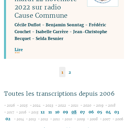
2022 sur radio
Cause Commune
Cécile Duflot
-
Benjamin Sonntag
-
Frédéric
Couchet
-
Isabelle Carrère
-
Jean-Christophe
Becquet
-
Selda Besnier
Lire
1
2
Toutes les transcriptions depuis 2006
- 2026
- 2025
- 2024
- 2023
- 2022
- 2021
- 2020
- 2019
- 2018
08
12
12
12
12
12
12
12
12
12
11
10
09
08
07
06
05
04
03
- 2017
- 2016
- 2015
12
07
12
11
11
11
11
11
11
11
11
02
- 2014
- 2013
- 2012
- 2011
- 2010
- 2009
- 2008
- 2007
- 2006
11
06
12
11
10
12
10
12
10
12
10
12
10
04
10
12
10
04
10
1