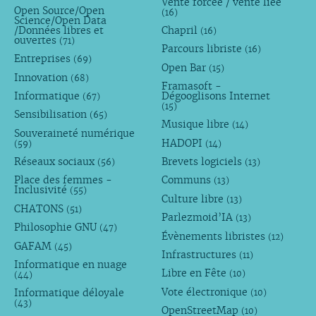
Vente forcée / vente liée
Open Source/Open
(16)
Science/Open Data
/Données libres et
Chapril
(16)
ouvertes
(71)
Parcours libriste
(16)
Entreprises
(69)
Open Bar
(15)
Innovation
(68)
Framasoft -
Informatique
Dégooglisons Internet
(67)
(15)
Sensibilisation
(65)
Musique libre
(14)
Souveraineté numérique
HADOPI
(59)
(14)
Réseaux sociaux
Brevets logiciels
(56)
(13)
Place des femmes -
Communs
(13)
Inclusivité
(55)
Culture libre
(13)
CHATONS
(51)
Parlezmoid’IA
(13)
Philosophie GNU
(47)
Évènements libristes
(12)
GAFAM
(45)
Infrastructures
(11)
Informatique en nuage
Libre en Fête
(10)
(44)
Vote électronique
Informatique déloyale
(10)
(43)
OpenStreetMap
(10)