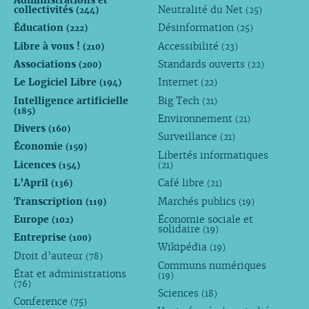
Administrations et
collectivités
Neutralité du Net
(244)
(25)
Éducation
Désinformation
(222)
(25)
Libre à vous !
Accessibilité
(210)
(23)
Associations
Standards ouverts
(200)
(22)
Le Logiciel Libre
Internet
(194)
(22)
Intelligence artificielle
Big Tech
(21)
(185)
Environnement
(21)
Divers
(160)
Surveillance
(21)
Économie
(159)
Libertés informatiques
Licences
(154)
(21)
L’April
Café libre
(136)
(21)
Transcription
Marchés publics
(119)
(19)
Europe
Économie sociale et
(102)
solidaire
(19)
Entreprise
(100)
Wikipédia
(19)
Droit d’auteur
(78)
Communs numériques
État et administrations
(19)
(76)
Sciences
(18)
Conference
(75)