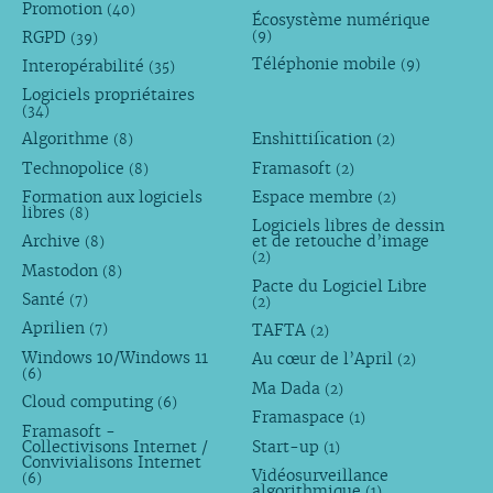
Promotion
(40)
Écosystème numérique
RGPD
(9)
(39)
Téléphonie mobile
Interopérabilité
(9)
(35)
Logiciels propriétaires
(34)
Algorithme
Enshittification
(8)
(2)
Technopolice
Framasoft
(8)
(2)
Formation aux logiciels
Espace membre
(2)
libres
(8)
Logiciels libres de dessin
Archive
et de retouche d’image
(8)
(2)
Mastodon
(8)
Pacte du Logiciel Libre
Santé
(7)
(2)
Aprilien
TAFTA
(7)
(2)
Windows 10/Windows 11
Au cœur de l’April
(2)
(6)
Ma Dada
(2)
Cloud computing
(6)
Framaspace
(1)
Framasoft -
Collectivisons Internet /
Start-up
(1)
Convivialisons Internet
Vidéosurveillance
(6)
algorithmique
(1)