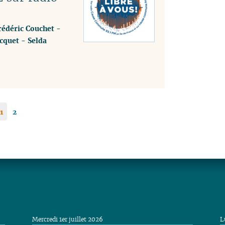
rédéric Couchet
-
cquet
-
Selda
1
2
Mercredi 1er juillet 2026
L