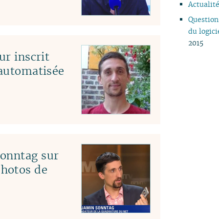
Actualité
04
Question
03
du logici
02
2015
01
ur inscrit
 automatisée
Sonntag sur
hotos de