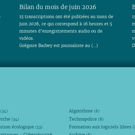
Bilan du mois de juin 2026
B
e
15 transcriptions ont été publiées au mois de
1
t
juin 2026, ce qui correspond à 16 heures et 5
m
minutes d’enregistrements audio ou de
m
vidéos.
v
Grégoire Barbey est journaliste au (…)
D
M
Algorithme
(34)
(8)
erche
Technopolice
(34)
(8)
ition écologique
Formation aux logiciels libres
(33)
(
attaques - Cybersécurité
Archive