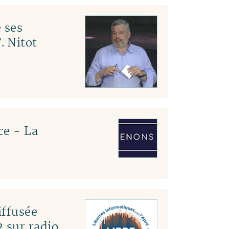
 ses
. Nitot
ce - La
ffusée
 sur radio