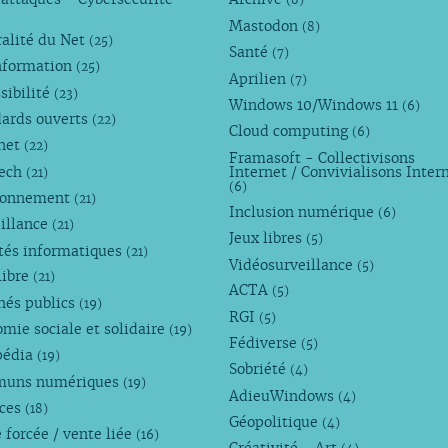
(8)
Mastodon
(8)
alité du Net
(25)
Santé
(7)
nformation
(25)
Aprilien
(7)
sibilité
(23)
Windows 10/Windows 11
(6)
dards ouverts
(22)
Cloud computing
(6)
rnet
(22)
Framasoft - Collectivisons
Tech
Internet / Convivialisons Inter
(21)
(6)
ronnement
(21)
Inclusion numérique
(6)
illance
(21)
Jeux libres
(5)
tés informatiques
(21)
Vidéosurveillance
(5)
libre
(21)
ACTA
(5)
hés publics
(19)
RGI
(5)
mie sociale et solidaire
(19)
Fédiverse
(5)
pédia
(19)
Sobriété
(4)
uns numériques
(19)
AdieuWindows
(4)
nces
(18)
Géopolitique
(4)
 forcée / vente liée
(16)