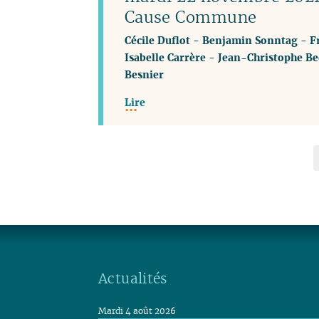
Cause Commune
Cécile Duflot
-
Benjamin Sonntag
-
F
Isabelle Carrère
-
Jean-Christophe Be
Besnier
Lire
Actualités
Mardi 4 août 2026