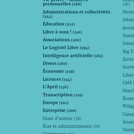
personnelles
(266)
(30)
Administrations et collectivités
Neutr
(244)
Dési
Éducation
(222)
Acces
Libre à vous !
(210)
Stan
Associations
(200)
Inte
Le Logiciel Libre
(194)
Big 
Intelligence artificielle
(185)
Envi
Divers
(160)
Surve
Économie
(159)
Liber
Licences
(154)
Café 
L’April
(136)
Marc
Transcription
(119)
Écono
Europe
(102)
Wiki
Entreprise
(100)
Comm
Droit d’auteur
(78)
Scie
État et administrations
(76)
Vente