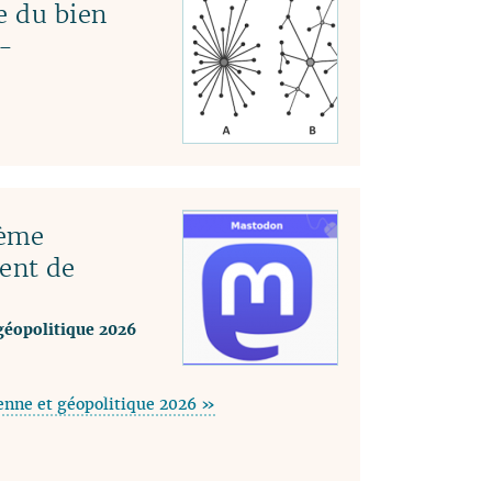
e du bien
-
tème
ent de
géopolitique 2026
enne et géopolitique 2026 »