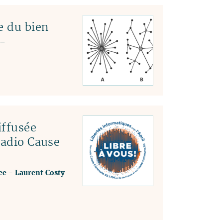
e du bien
-
ffusée
radio Cause
ee
-
Laurent Costy