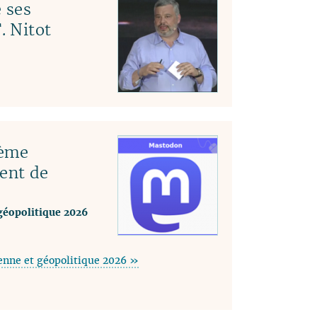
 ses
. Nitot
tème
ent de
géopolitique 2026
enne et géopolitique 2026 »