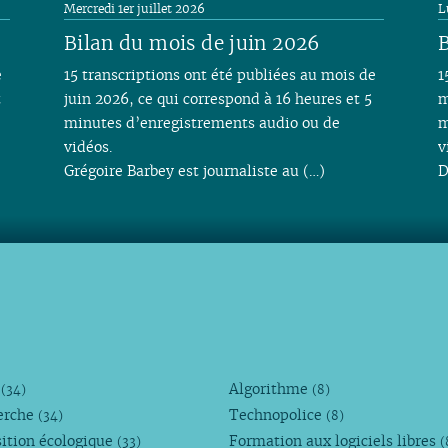
Mercredi 1er juillet 2026
L
Bilan du mois de juin 2026
B
e
15 transcriptions ont été publiées au mois de
1
t
juin 2026, ce qui correspond à 16 heures et 5
m
minutes d’enregistrements audio ou de
m
vidéos.
v
Grégoire Barbey est journaliste au (…)
D
M
Algorithme
(34)
(8)
erche
Technopolice
(34)
(8)
ition écologique
Formation aux logiciels libres
(33)
(