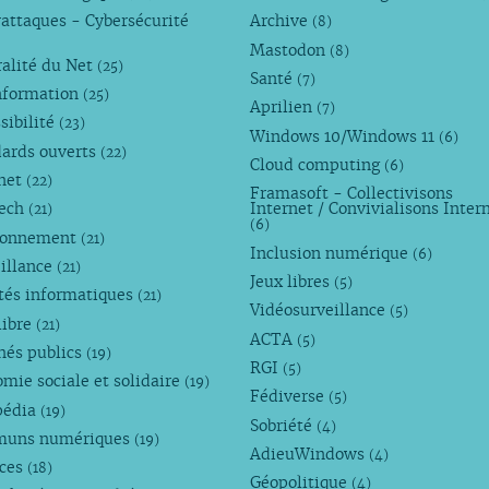
attaques - Cybersécurité
Archive
(8)
Mastodon
(8)
alité du Net
(25)
Santé
(7)
nformation
(25)
Aprilien
(7)
sibilité
(23)
Windows 10/Windows 11
(6)
dards ouverts
(22)
Cloud computing
(6)
rnet
(22)
Framasoft - Collectivisons
Tech
Internet / Convivialisons Inter
(21)
(6)
ronnement
(21)
Inclusion numérique
(6)
illance
(21)
Jeux libres
(5)
tés informatiques
(21)
Vidéosurveillance
(5)
libre
(21)
ACTA
(5)
hés publics
(19)
RGI
(5)
mie sociale et solidaire
(19)
Fédiverse
(5)
pédia
(19)
Sobriété
(4)
uns numériques
(19)
AdieuWindows
(4)
nces
(18)
Géopolitique
(4)