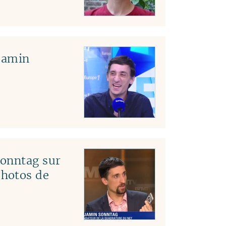
04
03
02
01
jamin
Sonntag sur
hotos de