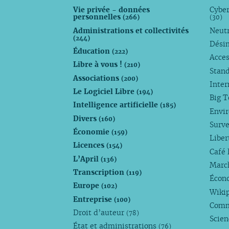
Vie privée - données
Cyber
personnelles
(266)
(30)
Administrations et collectivités
Neutr
(244)
Dési
Éducation
(222)
Acces
Libre à vous !
(210)
Stan
Associations
(200)
Inte
Le Logiciel Libre
(194)
Big 
Intelligence artificielle
(185)
Envi
Divers
(160)
Surve
Économie
(159)
Liber
Licences
(154)
Café 
L’April
(136)
Marc
Transcription
(119)
Écono
Europe
(102)
Wiki
Entreprise
(100)
Comm
Droit d’auteur
(78)
Scie
État et administrations
(76)