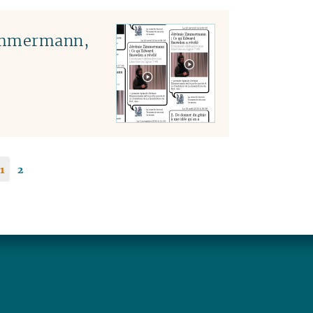
Zimmermann,
1
2