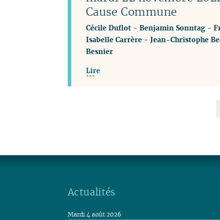
Cause Commune
Cécile Duflot
-
Benjamin Sonntag
-
F
Isabelle Carrère
-
Jean-Christophe Be
Besnier
Lire
Actualités
Mardi 4 août 2026