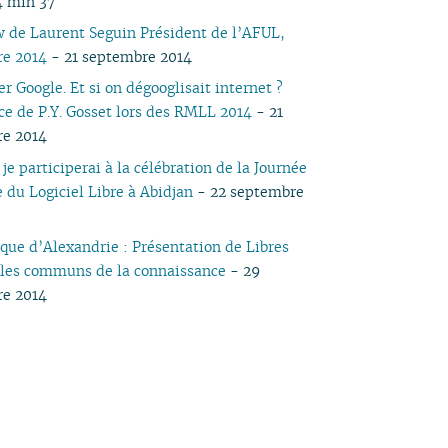
4 min 37
04
03
04
03
04
03
03
03
05
03
05
03
03
w de Laurent Seguin Président de l’AFUL,
03
02
03
02
03
02
01
02
04
02
04
02
02
re 2014
- 21 septembre 2014
02
01
02
01
02
01
01
03
01
03
01
01
 Google. Et si on dégooglisait internet ?
01
01
02
ce de P.Y. Gosset lors des RMLL 2014
- 21
01
re 2014
je participerai à la célébration de la Journée
 du Logiciel Libre à Abidjan
- 22 septembre
èque d’Alexandrie : Présentation de Libres
: les communs de la connaissance
- 29
re 2014