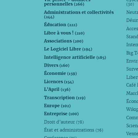
personnelles
(266)
(30)
Administrations et collectivités
Neutr
(244)
Dési
Éducation
(222)
Acces
Libre à vous !
(210)
Stan
Associations
(200)
Inte
Le Logiciel Libre
(194)
Big 
Intelligence artificielle
(185)
Envi
Divers
(160)
Surve
Économie
(159)
Liber
Licences
(154)
Café 
L’April
(136)
Marc
Transcription
(119)
Écono
Europe
(102)
Wiki
Entreprise
(100)
Comm
Droit d’auteur
(78)
Scie
État et administrations
(76)
Vente