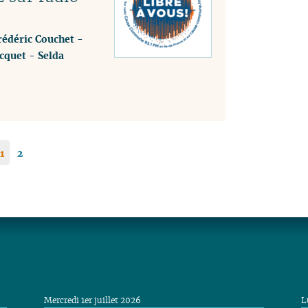
rédéric Couchet
-
cquet
-
Selda
1
2
Mercredi 1er juillet 2026
L