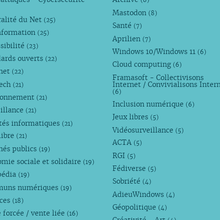
(8)
Mastodon
(8)
alité du Net
(25)
Santé
(7)
nformation
(25)
Aprilien
(7)
sibilité
(23)
Windows 10/Windows 11
(6)
dards ouverts
(22)
Cloud computing
(6)
rnet
(22)
Framasoft - Collectivisons
Tech
Internet / Convivialisons Inter
(21)
(6)
ronnement
(21)
Inclusion numérique
(6)
illance
(21)
Jeux libres
(5)
tés informatiques
(21)
Vidéosurveillance
(5)
libre
(21)
ACTA
(5)
hés publics
(19)
RGI
(5)
mie sociale et solidaire
(19)
Fédiverse
(5)
pédia
(19)
Sobriété
(4)
uns numériques
(19)
AdieuWindows
(4)
nces
(18)
Géopolitique
(4)
 forcée / vente liée
(16)