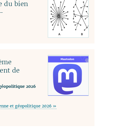
e du bien
-
tème
ent de
géopolitique 2026
enne et géopolitique 2026 »