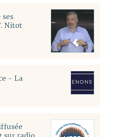
 ses
. Nitot
ce - La
ffusée
 sur radio