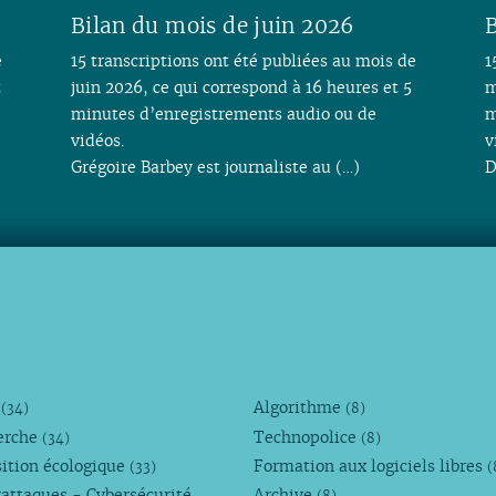
Bilan du mois de juin 2026
B
e
15 transcriptions ont été publiées au mois de
1
t
juin 2026, ce qui correspond à 16 heures et 5
m
minutes d’enregistrements audio ou de
m
vidéos.
v
Grégoire Barbey est journaliste au (…)
D
M
Algorithme
(34)
(8)
erche
Technopolice
(34)
(8)
ition écologique
Formation aux logiciels libres
(33)
(
attaques - Cybersécurité
Archive