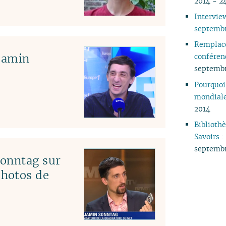
2014 - 2
04
Intervie
03
septemb
02
Remplacer
01
jamin
conféren
septemb
Pourquoi 
mondiale
2014
Biblioth
Savoirs 
septemb
Sonntag sur
hotos de