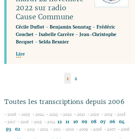
2022 sur radio
Cause Commune
Cécile Duflot
-
Benjamin Sonntag
-
Frédéric
Couchet
-
Isabelle Carrère
-
Jean-Christophe
Becquet
-
Selda Besnier
Lire
1
2
Toutes les transcriptions depuis 2006
- 2026
- 2025
- 2024
- 2023
- 2022
- 2021
- 2020
- 2019
- 2018
08
12
12
12
12
12
12
12
12
12
11
10
09
08
07
06
04
- 2017
- 2016
- 2015
- 2014
12
07
12
11
12
11
11
11
11
11
11
11
03
02
- 2013
- 2012
- 2011
- 2010
- 2009
- 2008
- 2007
- 2006
11
06
11
10
12
11
10
12
10
12
10
12
10
04
10
12
10
04
10
10