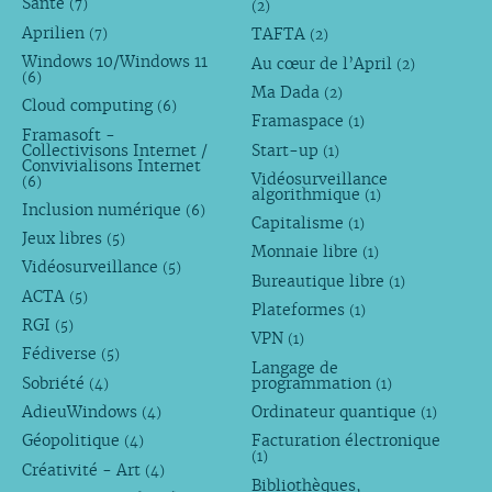
Santé
(7)
(2)
Aprilien
TAFTA
(7)
(2)
Windows 10/Windows 11
Au cœur de l’April
(2)
(6)
Ma Dada
(2)
Cloud computing
(6)
Framaspace
(1)
Framasoft -
Collectivisons Internet /
Start-up
(1)
Convivialisons Internet
Vidéosurveillance
(6)
algorithmique
(1)
Inclusion numérique
(6)
Capitalisme
(1)
Jeux libres
(5)
Monnaie libre
(1)
Vidéosurveillance
(5)
Bureautique libre
(1)
ACTA
(5)
Plateformes
(1)
RGI
(5)
VPN
(1)
Fédiverse
(5)
Langage de
Sobriété
programmation
(4)
(1)
AdieuWindows
Ordinateur quantique
(4)
(1)
Géopolitique
Facturation électronique
(4)
(1)
Créativité - Art
(4)
Bibliothèques,