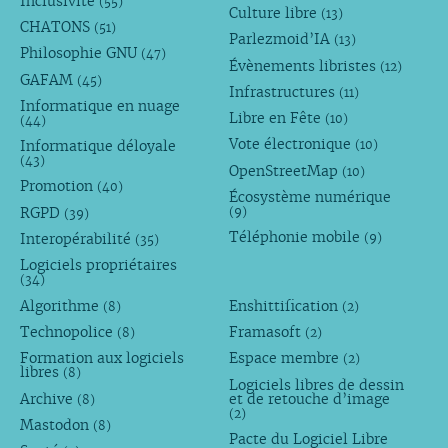
Inclusivité
(55)
Culture libre
(13)
CHATONS
(51)
Parlezmoid’IA
(13)
Philosophie GNU
(47)
Évènements libristes
(12)
GAFAM
(45)
Infrastructures
(11)
Informatique en nuage
Libre en Fête
(10)
(44)
Vote électronique
Informatique déloyale
(10)
(43)
OpenStreetMap
(10)
Promotion
(40)
Écosystème numérique
RGPD
(9)
(39)
Téléphonie mobile
Interopérabilité
(9)
(35)
Logiciels propriétaires
(34)
Algorithme
Enshittification
(8)
(2)
Technopolice
Framasoft
(8)
(2)
Formation aux logiciels
Espace membre
(2)
libres
(8)
Logiciels libres de dessin
Archive
et de retouche d’image
(8)
(2)
Mastodon
(8)
Pacte du Logiciel Libre