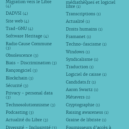
Migration vers le Libre
médiathèques et logiciel
libre
(4)
(1)
DADVSI
Transcriptions
(4)
(1)
Site web
Actualité
(4)
(1)
Trad-GNU
Droits humains
(4)
(1)
Software Heritage
Framanet
(4)
(1)
Radio Cause Commune
Techno-fascisme
(1)
(3)
Windows
(1)
Obsolescence
(3)
Syndicalisme
(1)
Biais - Discrimination
(3)
Traduction
(1)
Rançongiciel
(3)
Logiciel de caisse
(1)
Blockchain
(3)
Candidats.fr
(1)
Sécurité
(3)
Aaron Swartz
(1)
Privacy - personal data
Métavers
(3)
(1)
Technosolutionnisme
Cryptographie
(3)
(1)
Podcasting
Raising awareness
(3)
(1)
Actualité du Libre
Graine de libriste
(3)
(1)
Diversité - Inclusivité
Fournisseurs d’accès à
(3)