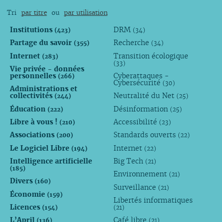
Tri
par titre
ou
par utilisation
Institutions
DRM
(423)
(34)
Partage du savoir
Recherche
(355)
(34)
Internet
Transition écologique
(283)
(33)
Vie privée - données
personnelles
Cyberattaques -
(266)
Cybersécurité
(30)
Administrations et
collectivités
Neutralité du Net
(244)
(25)
Éducation
Désinformation
(222)
(25)
Libre à vous !
Accessibilité
(210)
(23)
Associations
Standards ouverts
(200)
(22)
Le Logiciel Libre
Internet
(194)
(22)
Intelligence artificielle
Big Tech
(21)
(185)
Environnement
(21)
Divers
(160)
Surveillance
(21)
Économie
(159)
Libertés informatiques
Licences
(154)
(21)
L’April
Café libre
(136)
(21)