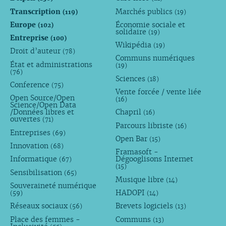
Transcription
Marchés publics
(119)
(19)
Europe
Économie sociale et
(102)
solidaire
(19)
Entreprise
(100)
Wikipédia
(19)
Droit d’auteur
(78)
Communs numériques
État et administrations
(19)
(76)
Sciences
(18)
Conference
(75)
Vente forcée / vente liée
Open Source/Open
(16)
Science/Open Data
/Données libres et
Chapril
(16)
ouvertes
(71)
Parcours libriste
(16)
Entreprises
(69)
Open Bar
(15)
Innovation
(68)
Framasoft -
Informatique
Dégooglisons Internet
(67)
(15)
Sensibilisation
(65)
Musique libre
(14)
Souveraineté numérique
HADOPI
(59)
(14)
Réseaux sociaux
Brevets logiciels
(56)
(13)
Place des femmes -
Communs
(13)