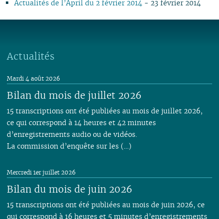
Actualités de l’April du 2 février 2014
- 23 février 2014
10
05
10
09
10
10
09
11
09
11
09
11
09
09
11
09
09
09
04
09
08
09
09
08
09
08
10
08
10
08
08
10
08
08
08
03
08
07
08
08
07
08
07
09
07
09
07
07
06
07
07
07
02
07
06
04
07
06
07
06
08
06
08
06
06
01
06
06
06
01
06
05
02
06
05
06
05
07
05
07
05
05
05
05
Actualités
05
05
04
05
04
04
04
06
04
06
04
04
04
04
04
04
03
04
03
03
03
05
03
05
03
03
03
03
Mardi 4 août 2026
03
03
02
03
02
01
02
04
02
04
02
02
02
02
Bilan du mois de juillet 2026
02
02
01
02
01
01
03
01
03
01
01
01
01
01
01
02
15 transcriptions ont été publiées au mois de juillet 2026,
01
ce qui correspond à 14 heures et 42 minutes
d’enregistrements audio ou de vidéos.
La commission d’enquête sur les (…)
Mercredi 1er juillet 2026
Bilan du mois de juin 2026
15 transcriptions ont été publiées au mois de juin 2026, ce
qui correspond à 16 heures et 5 minutes d’enregistrements