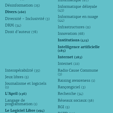
(67)
Désinformation
(25)
Informatique déloyale
(43)
Divers
(160)
Informatique en nuage
Diversité - Inclusivité
(3)
(44)
DRM
(34)
Infrastructures
(11)
Droit d’auteur
(78)
Innovation
(68)
Institutions
(423)
Intelligence artificielle
(185)
Internet
(283)
Internet
(22)
Interopérabilité
Radio Cause Commune
(35)
(3)
Jeux libres
(5)
Raising awareness
(1)
Journalisme et logiciels
Rançongiciel
(1)
(3)
L’April
Recherche
(136)
(34)
Langage de
Réseaux sociaux
(56)
programmation
(1)
RGI
(5)
Le Logiciel Libre
(194)