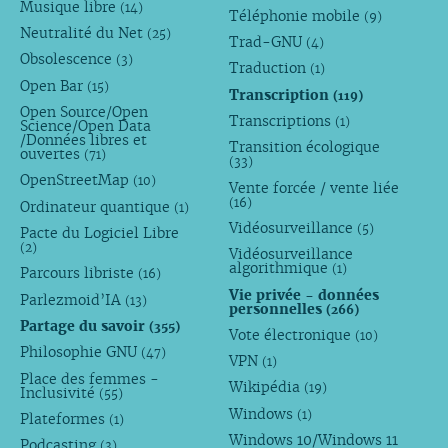
Musique libre
(14)
Téléphonie mobile
(9)
Neutralité du Net
(25)
Trad-GNU
(4)
Obsolescence
(3)
Traduction
(1)
Open Bar
(15)
Transcription
(119)
Open Source/Open
Transcriptions
(1)
Science/Open Data
/Données libres et
Transition écologique
ouvertes
(71)
(33)
OpenStreetMap
(10)
Vente forcée / vente liée
(16)
Ordinateur quantique
(1)
Vidéosurveillance
(5)
Pacte du Logiciel Libre
(2)
Vidéosurveillance
algorithmique
(1)
Parcours libriste
(16)
Vie privée - données
Parlezmoid’IA
(13)
personnelles
(266)
Partage du savoir
(355)
Vote électronique
(10)
Philosophie GNU
(47)
VPN
(1)
Place des femmes -
Wikipédia
(19)
Inclusivité
(55)
Windows
(1)
Plateformes
(1)
Windows 10/Windows 11
Podcasting
(3)