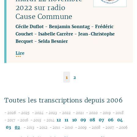
2022 sur radio
Cause Commune
Cécile Duflot
-
Benjamin Sonntag
-
Frédéric
Couchet
-
Isabelle Carrère
-
Jean-Christophe
Becquet
-
Selda Besnier
Lire
1
2
Toutes les transcriptions depuis 2006
- 2026
- 2025
- 2024
- 2023
- 2022
- 2021
- 2020
- 2019
- 2018
08
12
12
12
12
12
12
12
12
12
11
10
09
08
07
06
04
- 2017
- 2016
- 2015
- 2014
12
07
12
11
12
11
11
11
11
11
11
11
03
02
- 2013
- 2012
- 2011
- 2010
- 2009
- 2008
- 2007
- 2006
11
06
11
10
12
11
10
12
10
12
10
12
10
04
10
12
10
04
10
10