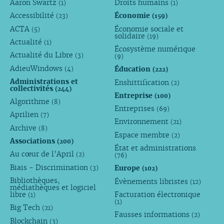
Aaron Swartz
Droits humains
(1)
(1)
Accessibilité
Économie
(23)
(159)
ACTA
Économie sociale et
(5)
solidaire
(19)
Actualité
(1)
Écosystème numérique
Actualité du Libre
(3)
(9)
AdieuWindows
Éducation
(4)
(222)
Administrations et
Enshittification
(2)
collectivités
(244)
Entreprise
(100)
Algorithme
(8)
Entreprises
(69)
Aprilien
(7)
Environnement
(21)
Archive
(8)
Espace membre
(2)
Associations
(200)
État et administrations
Au cœur de l’April
(2)
(76)
Biais - Discrimination
Europe
(3)
(102)
Bibliothèques,
Évènements libristes
(12)
médiathèques et logiciel
libre
Facturation électronique
(1)
(1)
Big Tech
(21)
Fausses informations
(2)
Blockchain
(3)