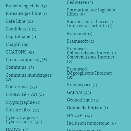
Fédiverse
(5)
Brevets logiciels
(13)
Formation aux logiciels
Bureautique libre
libres
(1)
(8)
Café libre
Fournisseurs d’accès à
(21)
Internet associatifs
(1)
Candidats.fr
(1)
Framanet
(1)
Capitalisme
(1)
Framasoft
(2)
Chapril
(16)
Framasoft -
CHATONS
(51)
Collectivisons Internet /
Convivialisons Internet
Cloud computing
(6)
(6)
Communs
(13)
Framasoft -
Dégooglisons Internet
Communs numériques
(15)
(19)
Framaspace
(1)
Conference
(75)
GAFAM
(45)
Créativité - Art
(4)
Géopolitique
(4)
Cryptographie
(1)
Graine de libriste
(1)
Culture libre
(13)
HADOPI
(14)
Cyberattaques -
Cybersécurité
(30)
Inclusion numérique
(6)
DADVSI
(4)
Informatique