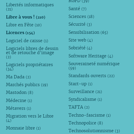
RGPD
(39)
Libertés informatiques
Santé
(7)
(21)
Sciences
Libre à vous !
(18)
(210)
Sécurité
Libre en Fête
(3)
(10)
Sensibilisation
Licences
(65)
(154)
Site web
Logiciel de caisse
(4)
(1)
Sobriété
Logiciels libres de dessin
(4)
et de retouche d’image
Software Heritage
(4)
(2)
Souveraineté numérique
Logiciels propriétaires
(59)
(34)
Standards ouverts
(22)
Ma Dada
(2)
Start-up
(1)
Marchés publics
(19)
Surveillance
(21)
Mastodon
(8)
Syndicalisme
(1)
Médecine
(1)
TAFTA
(2)
Métavers
(1)
Techno-fascisme
(1)
Migration vers le Libre
(4)
Technopolice
(8)
Monnaie libre
(1)
Technosolutionnisme
(3)