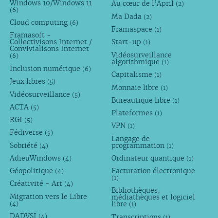
Windows 10/Windows 11
Au cœur de l’April
(2)
(6)
Ma Dada
(2)
Cloud computing
(6)
Framaspace
(1)
Framasoft -
Collectivisons Internet /
Start-up
(1)
Convivialisons Internet
Vidéosurveillance
(6)
algorithmique
(1)
Inclusion numérique
(6)
Capitalisme
(1)
Jeux libres
(5)
Monnaie libre
(1)
Vidéosurveillance
(5)
Bureautique libre
(1)
ACTA
(5)
Plateformes
(1)
RGI
(5)
VPN
(1)
Fédiverse
(5)
Langage de
Sobriété
programmation
(4)
(1)
AdieuWindows
Ordinateur quantique
(4)
(1)
Géopolitique
Facturation électronique
(4)
(1)
Créativité - Art
(4)
Bibliothèques,
Migration vers le Libre
médiathèques et logiciel
libre
(4)
(1)
DADVSI
Transcriptions
(4)
(1)