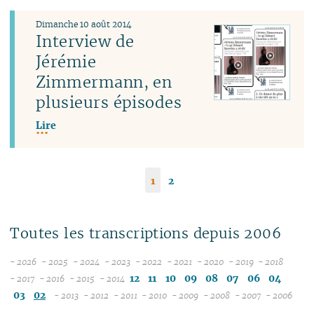
Dimanche 10 août 2014
Interview de
Jérémie
Zimmermann, en
plusieurs épisodes
Lire
1
2
Toutes les transcriptions depuis 2006
- 2026
- 2025
- 2024
- 2023
- 2022
- 2021
- 2020
- 2019
- 2018
08
12
12
12
12
12
12
12
12
12
11
10
09
08
07
06
04
- 2017
- 2016
- 2015
- 2014
12
07
12
11
12
11
11
11
11
11
11
11
03
02
- 2013
- 2012
- 2011
- 2010
- 2009
- 2008
- 2007
- 2006
11
06
11
10
12
11
10
12
10
12
10
12
10
04
10
12
10
04
10
10