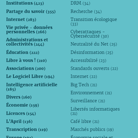
Institutions
DRM
(423)
(34)
Partage du savoir
Recherche
(355)
(34)
Internet
Transition écologique
(283)
(33)
Vie privée - données
personnelles
Cyberattaques -
(266)
Cybersécurité
(30)
Administrations et
collectivités
Neutralité du Net
(244)
(25)
Éducation
Désinformation
(222)
(25)
Libre à vous !
Accessibilité
(210)
(23)
Associations
Standards ouverts
(200)
(22)
Le Logiciel Libre
Internet
(194)
(22)
Intelligence artificielle
Big Tech
(21)
(185)
Environnement
(21)
Divers
(160)
Surveillance
(21)
Économie
(159)
Libertés informatiques
Licences
(154)
(21)
L’April
Café libre
(136)
(21)
Transcription
Marchés publics
(119)
(19)
Europe
Économie sociale et
(102)