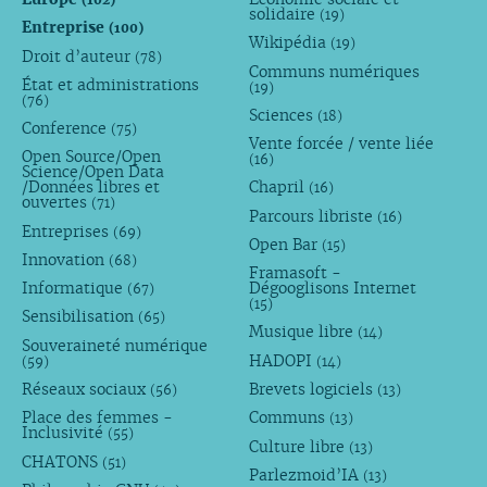
solidaire
(19)
Entreprise
(100)
Wikipédia
(19)
Droit d’auteur
(78)
Communs numériques
État et administrations
(19)
(76)
Sciences
(18)
Conference
(75)
Vente forcée / vente liée
Open Source/Open
(16)
Science/Open Data
/Données libres et
Chapril
(16)
ouvertes
(71)
Parcours libriste
(16)
Entreprises
(69)
Open Bar
(15)
Innovation
(68)
Framasoft -
Informatique
Dégooglisons Internet
(67)
(15)
Sensibilisation
(65)
Musique libre
(14)
Souveraineté numérique
HADOPI
(59)
(14)
Réseaux sociaux
Brevets logiciels
(56)
(13)
Place des femmes -
Communs
(13)
Inclusivité
(55)
Culture libre
(13)
CHATONS
(51)
Parlezmoid’IA
(13)