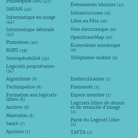
Philosophie GNU
(47)
Évènements libristes
(12)
GAFAM
(45)
Infrastructures
(11)
Informatique en nuage
Libre en Fête
(10)
(44)
Vote électronique
Informatique déloyale
(10)
(43)
OpenStreetMap
(10)
Promotion
(40)
Écosystème numérique
RGPD
(9)
(39)
Téléphonie mobile
Interopérabilité
(9)
(35)
Logiciels propriétaires
(34)
Algorithme
Enshittification
(8)
(2)
Technopolice
Framasoft
(8)
(2)
Formation aux logiciels
Espace membre
(2)
libres
(8)
Logiciels libres de dessin
Archive
et de retouche d’image
(8)
(2)
Mastodon
(8)
Pacte du Logiciel Libre
Santé
(7)
(2)
Aprilien
TAFTA
(7)
(2)