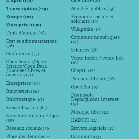
L’April
Café libre
(136)
(21)
Transcription
Marchés publics
(119)
(19)
Europe
Économie sociale et
(102)
solidaire
(19)
Entreprise
(100)
Wikipédia
(19)
Droit d’auteur
(78)
Communs numériques
État et administrations
(19)
(76)
Sciences
(18)
Conference
(75)
Vente forcée / vente liée
Open Source/Open
(16)
Science/Open Data
/Données libres et
Chapril
(16)
ouvertes
(71)
Parcours libriste
(16)
Entreprises
(69)
Open Bar
(15)
Innovation
(68)
Framasoft -
Informatique
Dégooglisons Internet
(67)
(15)
Sensibilisation
(65)
Musique libre
(14)
Souveraineté numérique
HADOPI
(59)
(14)
Réseaux sociaux
Brevets logiciels
(56)
(13)
Place des femmes -
Communs
(13)