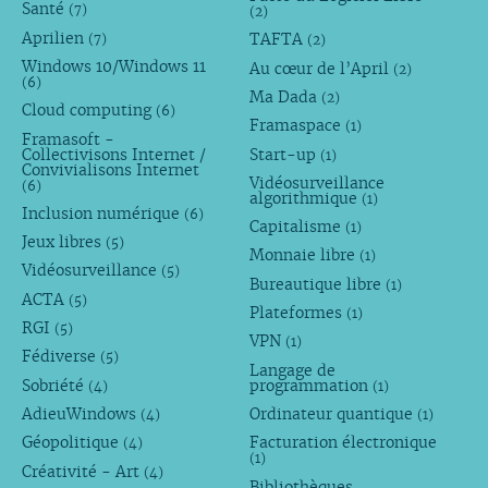
Santé
(7)
(2)
Aprilien
TAFTA
(7)
(2)
Windows 10/Windows 11
Au cœur de l’April
(2)
(6)
Ma Dada
(2)
Cloud computing
(6)
Framaspace
(1)
Framasoft -
Collectivisons Internet /
Start-up
(1)
Convivialisons Internet
Vidéosurveillance
(6)
algorithmique
(1)
Inclusion numérique
(6)
Capitalisme
(1)
Jeux libres
(5)
Monnaie libre
(1)
Vidéosurveillance
(5)
Bureautique libre
(1)
ACTA
(5)
Plateformes
(1)
RGI
(5)
VPN
(1)
Fédiverse
(5)
Langage de
Sobriété
programmation
(4)
(1)
AdieuWindows
Ordinateur quantique
(4)
(1)
Géopolitique
Facturation électronique
(4)
(1)
Créativité - Art
(4)
Bibliothèques,