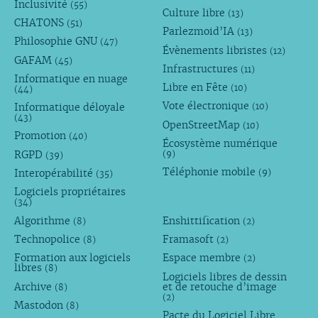
Inclusivité
(55)
Culture libre
(13)
CHATONS
(51)
Parlezmoid’IA
(13)
Philosophie GNU
(47)
Évènements libristes
(12)
GAFAM
(45)
Infrastructures
(11)
Informatique en nuage
Libre en Fête
(10)
(44)
Vote électronique
Informatique déloyale
(10)
(43)
OpenStreetMap
(10)
Promotion
(40)
Écosystème numérique
RGPD
(9)
(39)
Téléphonie mobile
Interopérabilité
(9)
(35)
Logiciels propriétaires
(34)
Algorithme
Enshittification
(8)
(2)
Technopolice
Framasoft
(8)
(2)
Formation aux logiciels
Espace membre
(2)
libres
(8)
Logiciels libres de dessin
Archive
et de retouche d’image
(8)
(2)
Mastodon
(8)
Pacte du Logiciel Libre