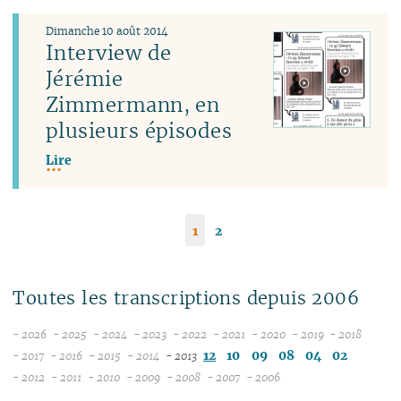
Dimanche 10 août 2014
Interview de
Jérémie
Zimmermann, en
plusieurs épisodes
Lire
1
2
Toutes les transcriptions depuis 2006
- 2026
- 2025
- 2024
- 2023
- 2022
- 2021
- 2020
- 2019
- 2018
08
12
12
12
12
12
12
12
12
12
10
09
08
04
02
- 2017
- 2016
- 2015
- 2014
- 2013
12
07
12
11
12
11
12
11
11
11
11
11
11
- 2012
- 2011
- 2010
- 2009
- 2008
- 2007
- 2006
11
12
06
12
11
10
12
11
10
11
04
10
12
10
04
10
10
10
10
10