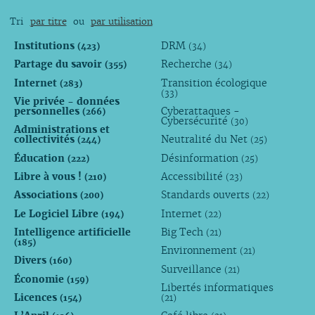
Tri
par titre
ou
par utilisation
Institutions
DRM
(423)
(34)
Partage du savoir
Recherche
(355)
(34)
Internet
Transition écologique
(283)
(33)
Vie privée - données
personnelles
Cyberattaques -
(266)
Cybersécurité
(30)
Administrations et
collectivités
Neutralité du Net
(244)
(25)
Éducation
Désinformation
(222)
(25)
Libre à vous !
Accessibilité
(210)
(23)
Associations
Standards ouverts
(200)
(22)
Le Logiciel Libre
Internet
(194)
(22)
Intelligence artificielle
Big Tech
(21)
(185)
Environnement
(21)
Divers
(160)
Surveillance
(21)
Économie
(159)
Libertés informatiques
Licences
(154)
(21)