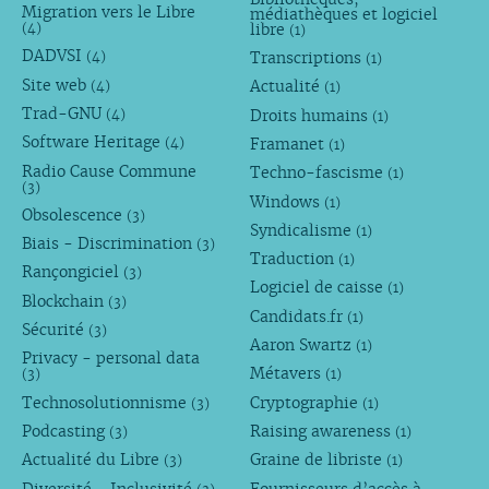
Migration vers le Libre
médiathèques et logiciel
libre
(4)
(1)
DADVSI
Transcriptions
(4)
(1)
Site web
Actualité
(4)
(1)
Trad-GNU
Droits humains
(4)
(1)
Software Heritage
Framanet
(4)
(1)
Radio Cause Commune
Techno-fascisme
(1)
(3)
Windows
(1)
Obsolescence
(3)
Syndicalisme
(1)
Biais - Discrimination
(3)
Traduction
(1)
Rançongiciel
(3)
Logiciel de caisse
(1)
Blockchain
(3)
Candidats.fr
(1)
Sécurité
(3)
Aaron Swartz
(1)
Privacy - personal data
Métavers
(3)
(1)
Technosolutionnisme
Cryptographie
(3)
(1)
Podcasting
Raising awareness
(3)
(1)
Actualité du Libre
Graine de libriste
(3)
(1)
Diversité - Inclusivité
Fournisseurs d’accès à