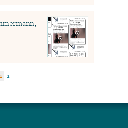
Zimmermann,
1
2