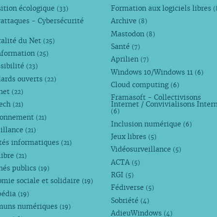
ition écologique
Formation aux logiciels libres
(33)
(
attaques - Cybersécurité
Archive
(8)
Mastodon
(8)
alité du Net
(25)
Santé
(7)
nformation
(25)
Aprilien
(7)
sibilité
(23)
Windows 10/Windows 11
(6)
dards ouverts
(22)
Cloud computing
(6)
rnet
(22)
Framasoft - Collectivisons
Tech
Internet / Convivialisons Inter
(21)
(6)
ronnement
(21)
Inclusion numérique
(6)
illance
(21)
Jeux libres
(5)
tés informatiques
(21)
Vidéosurveillance
(5)
libre
(21)
ACTA
(5)
hés publics
(19)
RGI
(5)
mie sociale et solidaire
(19)
Fédiverse
(5)
pédia
(19)
Sobriété
(4)
uns numériques
(19)
AdieuWindows
(4)