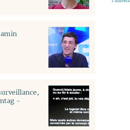
l’univers
04
03
02
01
jamin
surveillance,
ntag -