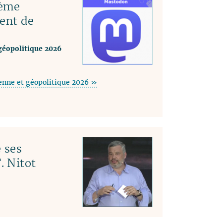
tème
ent de
géopolitique 2026
enne et géopolitique 2026 »
 ses
. Nitot