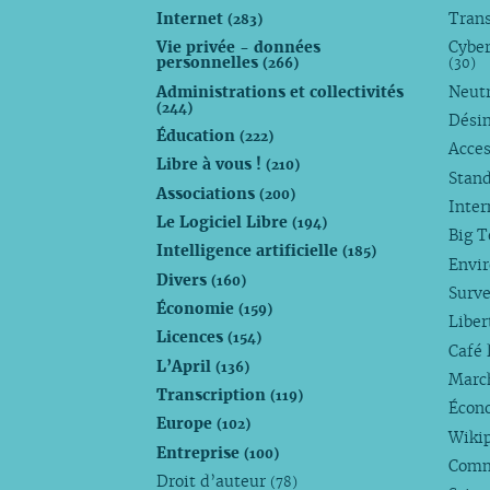
Internet
Trans
(283)
Vie privée - données
Cyber
personnelles
(266)
(30)
Administrations et collectivités
Neutr
(244)
Dési
Éducation
(222)
Acces
Libre à vous !
(210)
Stan
Associations
(200)
Inte
Le Logiciel Libre
(194)
Big 
Intelligence artificielle
(185)
Envi
Divers
(160)
Surve
Économie
(159)
Liber
Licences
(154)
Café 
L’April
(136)
Marc
Transcription
(119)
Écono
Europe
(102)
Wiki
Entreprise
(100)
Comm
Droit d’auteur
(78)