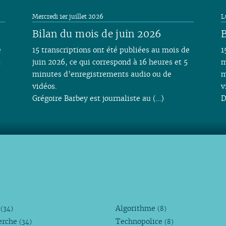
Mercredi 1er juillet 2026
L
Bilan du mois de juin 2026
B
e
15 transcriptions ont été publiées au mois de
1
t
juin 2026, ce qui correspond à 16 heures et 5
m
minutes d’enregistrements audio ou de
m
vidéos.
v
Grégoire Barbey est journaliste au (…)
D
M
Algorithme
(34)
(8)
erche
Technopolice
(34)
(8)