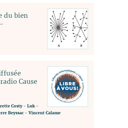
e du bien
-
ffusée
 radio Cause
rette Costy
-
Luk
-
erre Beyssac
-
Vincent Calame