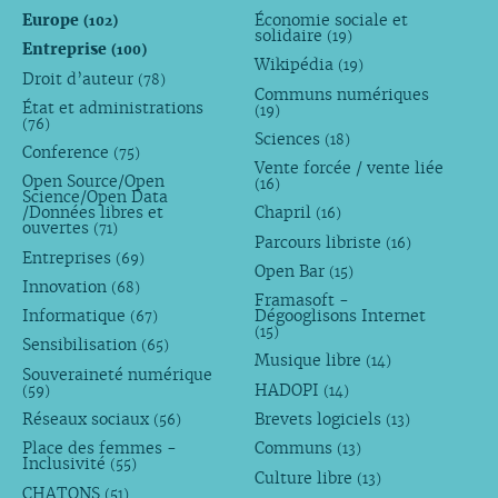
Europe
Économie sociale et
(102)
solidaire
(19)
Entreprise
(100)
Wikipédia
(19)
Droit d’auteur
(78)
Communs numériques
État et administrations
(19)
(76)
Sciences
(18)
Conference
(75)
Vente forcée / vente liée
Open Source/Open
(16)
Science/Open Data
/Données libres et
Chapril
(16)
ouvertes
(71)
Parcours libriste
(16)
Entreprises
(69)
Open Bar
(15)
Innovation
(68)
Framasoft -
Informatique
Dégooglisons Internet
(67)
(15)
Sensibilisation
(65)
Musique libre
(14)
Souveraineté numérique
HADOPI
(59)
(14)
Réseaux sociaux
Brevets logiciels
(56)
(13)
Place des femmes -
Communs
(13)
Inclusivité
(55)
Culture libre
(13)
CHATONS
(51)