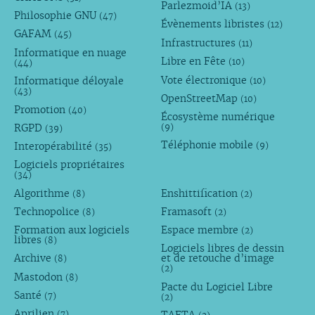
Parlezmoid’IA
(13)
Philosophie GNU
(47)
Évènements libristes
(12)
GAFAM
(45)
Infrastructures
(11)
Informatique en nuage
Libre en Fête
(10)
(44)
Vote électronique
Informatique déloyale
(10)
(43)
OpenStreetMap
(10)
Promotion
(40)
Écosystème numérique
RGPD
(9)
(39)
Téléphonie mobile
Interopérabilité
(9)
(35)
Logiciels propriétaires
(34)
Algorithme
Enshittification
(8)
(2)
Technopolice
Framasoft
(8)
(2)
Formation aux logiciels
Espace membre
(2)
libres
(8)
Logiciels libres de dessin
Archive
et de retouche d’image
(8)
(2)
Mastodon
(8)
Pacte du Logiciel Libre
Santé
(7)
(2)
Aprilien
(7)