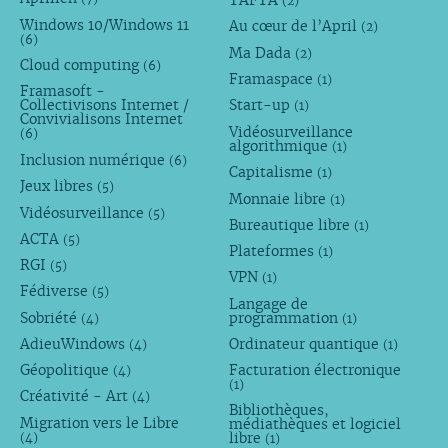
TAFTA
(2)
Windows 10/Windows 11
Au cœur de l’April
(2)
(6)
Ma Dada
(2)
Cloud computing
(6)
Framaspace
(1)
Framasoft -
Collectivisons Internet /
Start-up
(1)
Convivialisons Internet
Vidéosurveillance
(6)
algorithmique
(1)
Inclusion numérique
(6)
Capitalisme
(1)
Jeux libres
(5)
Monnaie libre
(1)
Vidéosurveillance
(5)
Bureautique libre
(1)
ACTA
(5)
Plateformes
(1)
RGI
(5)
VPN
(1)
Fédiverse
(5)
Langage de
Sobriété
programmation
(4)
(1)
AdieuWindows
Ordinateur quantique
(4)
(1)
Géopolitique
Facturation électronique
(4)
(1)
Créativité - Art
(4)
Bibliothèques,
Migration vers le Libre
médiathèques et logiciel
libre
(4)
(1)