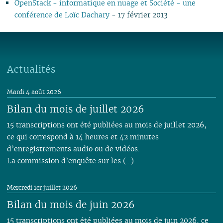
OpenStack - informatique en nuage et Société - une
10
11
05
11
10
09
11
10
09
10
09
11
09
09
09
09
09
conférence de Loïc Dachary
- 17 février 2013
09
09
04
10
09
08
10
09
08
09
08
10
08
08
08
08
08
08
08
03
09
08
07
09
08
07
08
07
06
07
07
07
07
07
07
07
02
08
07
06
08
07
06
07
06
01
06
06
06
06
06
06
06
01
07
06
05
07
06
05
06
05
05
05
05
05
05
05
04
06
05
04
06
05
04
04
04
04
04
04
04
04
Actualités
04
03
05
04
03
05
04
03
03
03
03
03
03
03
03
03
01
04
03
02
04
03
02
02
02
02
02
02
02
02
Mardi 4 août 2026
02
03
02
01
03
02
01
01
01
01
01
01
01
Bilan du mois de juillet 2026
01
01
02
01
15 transcriptions ont été publiées au mois de juillet 2026,
ce qui correspond à 14 heures et 42 minutes
d’enregistrements audio ou de vidéos.
La commission d’enquête sur les (…)
Mercredi 1er juillet 2026
Bilan du mois de juin 2026
15 transcriptions ont été publiées au mois de juin 2026, ce