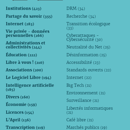
Institutions
DRM
(423)
(34)
Partage du savoir
Recherche
(355)
(34)
Internet
Transition écologique
(283)
(33)
Vie privée - données
personnelles
Cyberattaques -
(266)
Cybersécurité
(30)
Administrations et
collectivités
Neutralité du Net
(244)
(25)
Éducation
Désinformation
(222)
(25)
Libre à vous !
Accessibilité
(210)
(23)
Associations
Standards ouverts
(200)
(22)
Le Logiciel Libre
Internet
(194)
(22)
Intelligence artificielle
Big Tech
(21)
(185)
Environnement
(21)
Divers
(160)
Surveillance
(21)
Économie
(159)
Libertés informatiques
Licences
(154)
(21)
L’April
Café libre
(136)
(21)
Transcription
Marchés publics
(119)
(19)