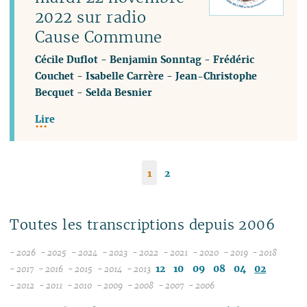
2022 sur radio
Cause Commune
Cécile Duflot
-
Benjamin Sonntag
-
Frédéric
Couchet
-
Isabelle Carrère
-
Jean-Christophe
Becquet
-
Selda Besnier
Lire
1
2
Toutes les transcriptions depuis 2006
- 2026
- 2025
- 2024
- 2023
- 2022
- 2021
- 2020
- 2019
- 2018
08
12
12
12
12
12
12
12
12
12
10
09
08
04
02
- 2017
- 2016
- 2015
- 2014
- 2013
12
07
12
11
12
11
12
11
11
11
11
11
11
- 2012
- 2011
- 2010
- 2009
- 2008
- 2007
- 2006
11
12
06
12
11
10
12
11
10
11
04
10
12
10
04
10
10
10
10
10