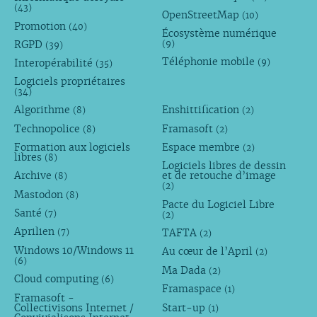
(43)
OpenStreetMap
(10)
Promotion
(40)
Écosystème numérique
RGPD
(9)
(39)
Téléphonie mobile
Interopérabilité
(9)
(35)
Logiciels propriétaires
(34)
Algorithme
Enshittification
(8)
(2)
Technopolice
Framasoft
(8)
(2)
Formation aux logiciels
Espace membre
(2)
libres
(8)
Logiciels libres de dessin
Archive
et de retouche d’image
(8)
(2)
Mastodon
(8)
Pacte du Logiciel Libre
Santé
(7)
(2)
Aprilien
TAFTA
(7)
(2)
Windows 10/Windows 11
Au cœur de l’April
(2)
(6)
Ma Dada
(2)
Cloud computing
(6)
Framaspace
(1)
Framasoft -
Collectivisons Internet /
Start-up
(1)