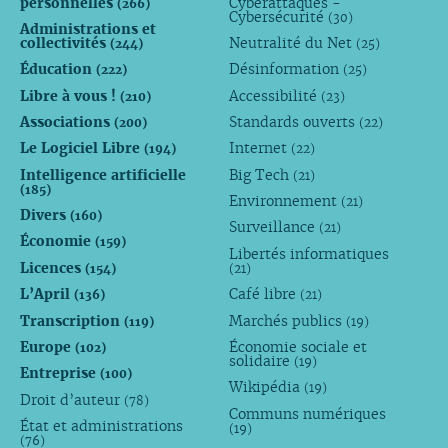
personnelles
Cyberattaques -
(266)
Cybersécurité
(30)
Administrations et
collectivités
Neutralité du Net
(244)
(25)
Éducation
Désinformation
(222)
(25)
Libre à vous !
Accessibilité
(210)
(23)
Associations
Standards ouverts
(200)
(22)
Le Logiciel Libre
Internet
(194)
(22)
Intelligence artificielle
Big Tech
(21)
(185)
Environnement
(21)
Divers
(160)
Surveillance
(21)
Économie
(159)
Libertés informatiques
Licences
(154)
(21)
L’April
Café libre
(136)
(21)
Transcription
Marchés publics
(119)
(19)
Europe
Économie sociale et
(102)
solidaire
(19)
Entreprise
(100)
Wikipédia
(19)
Droit d’auteur
(78)
Communs numériques
État et administrations
(19)
(76)