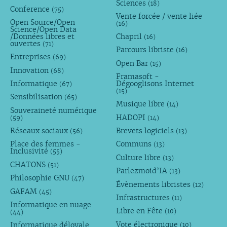
Sciences
(18)
Conference
(75)
Vente forcée / vente liée
Open Source/Open
(16)
Science/Open Data
/Données libres et
Chapril
(16)
ouvertes
(71)
Parcours libriste
(16)
Entreprises
(69)
Open Bar
(15)
Innovation
(68)
Framasoft -
Informatique
Dégooglisons Internet
(67)
(15)
Sensibilisation
(65)
Musique libre
(14)
Souveraineté numérique
HADOPI
(59)
(14)
Réseaux sociaux
Brevets logiciels
(56)
(13)
Place des femmes -
Communs
(13)
Inclusivité
(55)
Culture libre
(13)
CHATONS
(51)
Parlezmoid’IA
(13)
Philosophie GNU
(47)
Évènements libristes
(12)
GAFAM
(45)
Infrastructures
(11)
Informatique en nuage
Libre en Fête
(10)
(44)
Vote électronique
Informatique déloyale
(10)