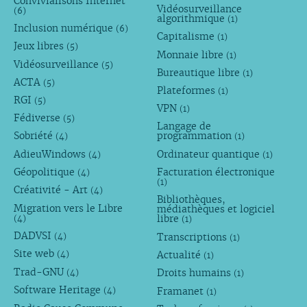
Convivialisons Internet
Vidéosurveillance
(6)
algorithmique
(1)
Inclusion numérique
(6)
Capitalisme
(1)
Jeux libres
(5)
Monnaie libre
(1)
Vidéosurveillance
(5)
Bureautique libre
(1)
ACTA
(5)
Plateformes
(1)
RGI
(5)
VPN
(1)
Fédiverse
(5)
Langage de
Sobriété
programmation
(4)
(1)
AdieuWindows
Ordinateur quantique
(4)
(1)
Géopolitique
Facturation électronique
(4)
(1)
Créativité - Art
(4)
Bibliothèques,
Migration vers le Libre
médiathèques et logiciel
libre
(4)
(1)
DADVSI
Transcriptions
(4)
(1)
Site web
Actualité
(4)
(1)
Trad-GNU
Droits humains
(4)
(1)
Software Heritage
Framanet
(4)
(1)