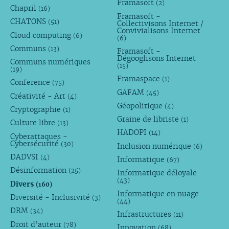
Framasoft
(2)
Chapril
(16)
Framasoft -
CHATONS
(51)
Collectivisons Internet /
Convivialisons Internet
Cloud computing
(6)
(6)
Communs
(13)
Framasoft -
Dégooglisons Internet
Communs numériques
(15)
(19)
Framaspace
(1)
Conference
(75)
GAFAM
(45)
Créativité - Art
(4)
Géopolitique
(4)
Cryptographie
(1)
Graine de libriste
(1)
Culture libre
(13)
HADOPI
(14)
Cyberattaques -
Cybersécurité
(30)
Inclusion numérique
(6)
DADVSI
(4)
Informatique
(67)
Désinformation
(25)
Informatique déloyale
(43)
Divers
(160)
Informatique en nuage
Diversité - Inclusivité
(3)
(44)
DRM
(34)
Infrastructures
(11)
Droit d’auteur
(78)
Innovation
(68)