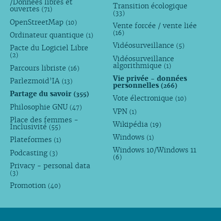
/Données libres et
Transition écologique
ouvertes
(71)
(33)
OpenStreetMap
(10)
Vente forcée / vente liée
(16)
Ordinateur quantique
(1)
Vidéosurveillance
(5)
Pacte du Logiciel Libre
(2)
Vidéosurveillance
algorithmique
(1)
Parcours libriste
(16)
Vie privée - données
Parlezmoid’IA
(13)
personnelles
(266)
Partage du savoir
(355)
Vote électronique
(10)
Philosophie GNU
(47)
VPN
(1)
Place des femmes -
Wikipédia
(19)
Inclusivité
(55)
Windows
(1)
Plateformes
(1)
Windows 10/Windows 11
Podcasting
(3)
(6)
Privacy - personal data
(3)
Promotion
(40)