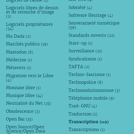
Logiciel de caisse
(1)
Sobriété
Logiciels libres de dessin
(4)
et de retouche d’image
Software Heritage
(4)
(2)
Souveraineté numérique
Logiciels propriétaires
(59)
(34)
Standards ouverts
(22)
Ma Dada
(2)
Start-up
(1)
Marchés publics
(19)
Surveillance
(21)
Mastodon
(8)
Syndicalisme
(1)
Médecine
(1)
TAFTA
(2)
Métavers
(1)
Techno-fascisme
(1)
Migration vers le Libre
(4)
Technopolice
(8)
Monnaie libre
(1)
Technosolutionnisme
(3)
Musique libre
(14)
Téléphonie mobile
(9)
Neutralité du Net
(25)
Trad-GNU
(4)
Obsolescence
(3)
Traduction
(1)
Open Bar
(15)
Transcription
(119)
Open Source/Open
Transcriptions
(1)
Science/Open Data