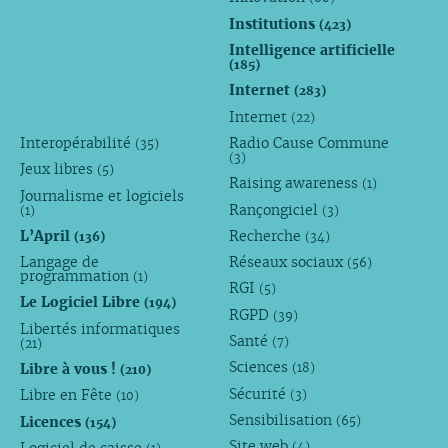
Institutions
(423)
Intelligence artificielle
(185)
Internet
(283)
Internet
(22)
Interopérabilité
Radio Cause Commune
(35)
(3)
Jeux libres
(5)
Raising awareness
(1)
Journalisme et logiciels
Rançongiciel
(1)
(3)
L’April
Recherche
(136)
(34)
Langage de
Réseaux sociaux
(56)
programmation
(1)
RGI
(5)
Le Logiciel Libre
(194)
RGPD
(39)
Libertés informatiques
Santé
(7)
(21)
Sciences
Libre à vous !
(18)
(210)
Sécurité
Libre en Fête
(3)
(10)
Sensibilisation
Licences
(65)
(154)
Site web
(4)