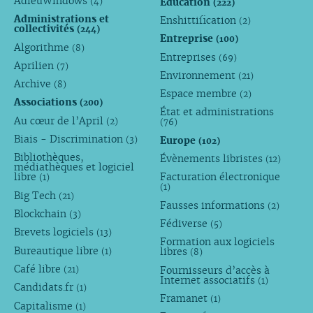
AdieuWindows
Éducation
(4)
(222)
Administrations et
Enshittification
(2)
collectivités
(244)
Entreprise
(100)
Algorithme
(8)
Entreprises
(69)
Aprilien
(7)
Environnement
(21)
Archive
(8)
Espace membre
(2)
Associations
(200)
État et administrations
Au cœur de l’April
(2)
(76)
Biais - Discrimination
Europe
(3)
(102)
Bibliothèques,
Évènements libristes
(12)
médiathèques et logiciel
libre
Facturation électronique
(1)
(1)
Big Tech
(21)
Fausses informations
(2)
Blockchain
(3)
Fédiverse
(5)
Brevets logiciels
(13)
Formation aux logiciels
Bureautique libre
libres
(1)
(8)
Café libre
Fournisseurs d’accès à
(21)
Internet associatifs
(1)
Candidats.fr
(1)
Framanet
(1)
Capitalisme
(1)