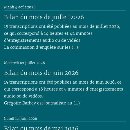
03
03
02
03
02
04
02
02
04
02
02
02
02
02
Mardi 4 août 2026
02
02
01
02
01
03
01
03
01
01
01
01
01
Bilan du mois de juillet 2026
01
01
02
01
15 transcriptions ont été publiées au mois de juillet 2026,
ce qui correspond à 14 heures et 42 minutes
d’enregistrements audio ou de vidéos.
La commission d’enquête sur les (…)
Mercredi 1er juillet 2026
Bilan du mois de juin 2026
15 transcriptions ont été publiées au mois de juin 2026, ce
qui correspond à 16 heures et 5 minutes d’enregistrements
audio ou de vidéos.
Grégoire Barbey est journaliste au (…)
Lundi 1er juin 2026
Bilan du mois de mai 2026