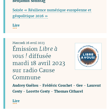
Benjamin Sonntag
Soirée « Résilience numérique européenne et
géopolitique 2026 »
Lire
Mercredi 26 avril 2023
Émission
Libre à
vous !
diffusée
mardi 18 avril 2023
sur radio Cause
Commune
Audrey Guélou
-
Frédéric Couchet
-
Gee
-
Laurent
Costy
-
Lorette Costy
-
Thomas Citharel
Lire