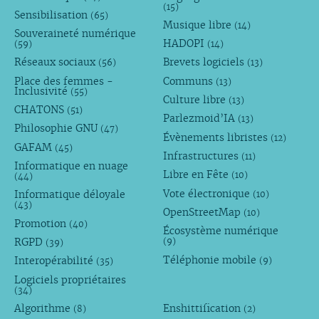
(15)
Sensibilisation
(65)
Musique libre
(14)
Souveraineté numérique
HADOPI
(59)
(14)
Réseaux sociaux
Brevets logiciels
(56)
(13)
Place des femmes -
Communs
(13)
Inclusivité
(55)
Culture libre
(13)
CHATONS
(51)
Parlezmoid’IA
(13)
Philosophie GNU
(47)
Évènements libristes
(12)
GAFAM
(45)
Infrastructures
(11)
Informatique en nuage
Libre en Fête
(10)
(44)
Vote électronique
Informatique déloyale
(10)
(43)
OpenStreetMap
(10)
Promotion
(40)
Écosystème numérique
RGPD
(9)
(39)
Téléphonie mobile
Interopérabilité
(9)
(35)
Logiciels propriétaires
(34)
Algorithme
Enshittification
(8)
(2)