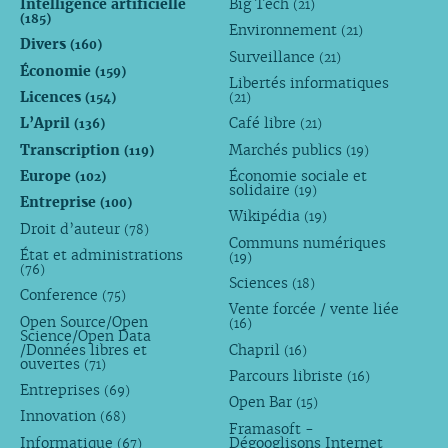
Intelligence artificielle
Big Tech
(21)
(185)
Environnement
(21)
Divers
(160)
Surveillance
(21)
Économie
(159)
Libertés informatiques
Licences
(154)
(21)
L’April
Café libre
(136)
(21)
Transcription
Marchés publics
(119)
(19)
Europe
Économie sociale et
(102)
solidaire
(19)
Entreprise
(100)
Wikipédia
(19)
Droit d’auteur
(78)
Communs numériques
État et administrations
(19)
(76)
Sciences
(18)
Conference
(75)
Vente forcée / vente liée
Open Source/Open
(16)
Science/Open Data
/Données libres et
Chapril
(16)
ouvertes
(71)
Parcours libriste
(16)
Entreprises
(69)
Open Bar
(15)
Innovation
(68)
Framasoft -
Informatique
Dégooglisons Internet
(67)