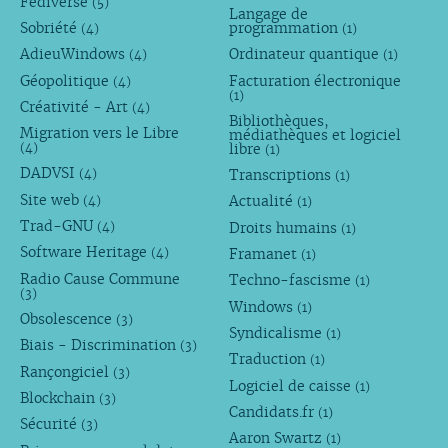
Fédiverse
(5)
Langage de
Sobriété
programmation
(4)
(1)
AdieuWindows
Ordinateur quantique
(4)
(1)
Géopolitique
Facturation électronique
(4)
(1)
Créativité - Art
(4)
Bibliothèques,
Migration vers le Libre
médiathèques et logiciel
libre
(4)
(1)
DADVSI
Transcriptions
(4)
(1)
Site web
Actualité
(4)
(1)
Trad-GNU
Droits humains
(4)
(1)
Software Heritage
Framanet
(4)
(1)
Radio Cause Commune
Techno-fascisme
(1)
(3)
Windows
(1)
Obsolescence
(3)
Syndicalisme
(1)
Biais - Discrimination
(3)
Traduction
(1)
Rançongiciel
(3)
Logiciel de caisse
(1)
Blockchain
(3)
Candidats.fr
(1)
Sécurité
(3)
Aaron Swartz
(1)