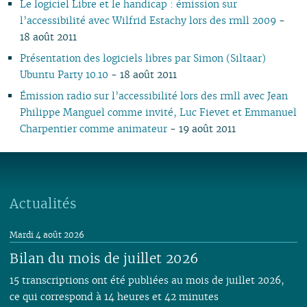
Le logiciel Libre et le handicap : émission sur
10
05
10
09
10
09
10
09
09
09
11
09
09
09
11
09
09
l’accessibilité avec Wilfrid Estachy lors des rmll 2009
-
09
04
09
08
09
08
09
08
08
08
10
08
08
08
10
08
08
18 août 2011
08
03
08
07
08
07
08
07
04
07
09
07
07
07
06
07
07
07
02
07
06
07
06
07
06
02
06
08
06
06
06
01
06
06
Présentation des logiciels libres par Simon (Siltaar)
06
01
06
05
06
05
06
05
05
07
04
05
05
05
05
Ubuntu Party 10.10
- 18 août 2011
05
05
04
05
04
04
04
04
06
03
04
04
04
04
Émission radio sur l’accessibilité lors des rmll avec Jean
04
04
03
04
03
03
03
03
05
01
03
03
03
03
Philippe Manguel comme invité, Luc Fievet et Emmanuel
03
03
02
03
02
02
02
02
04
02
02
02
02
Charpentier comme animateur
- 19 août 2011
02
02
01
02
01
01
01
03
01
01
01
01
01
01
02
01
Actualités
Mardi 4 août 2026
Bilan du mois de juillet 2026
15 transcriptions ont été publiées au mois de juillet 2026,
ce qui correspond à 14 heures et 42 minutes