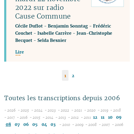
2022 sur radio
Cause Commune
Cécile Duflot
-
Benjamin Sonntag
-
Frédéric
Couchet
-
Isabelle Carrère
-
Jean-Christophe
Becquet
-
Selda Besnier
Lire
1
2
Toutes les transcriptions depuis 2006
- 2026
- 2025
- 2024
- 2023
- 2022
- 2021
- 2020
- 2019
- 2018
08
12
12
12
12
12
12
12
12
12
11
10
09
- 2017
- 2016
- 2015
- 2014
- 2013
- 2012
- 2011
12
07
12
11
12
11
12
11
12
11
12
11
11
11
11
08
07
06
05
04
03
- 2010
- 2009
- 2008
- 2007
- 2006
11
06
11
10
11
10
11
10
10
10
12
11
10
04
10
12
10
04
10
10