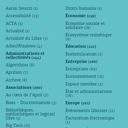
Aaron Swartz
Droits humains
(1)
(1)
Accessibilité
Économie
(23)
(159)
ACTA
Économie sociale et
(5)
solidaire
(19)
Actualité
(1)
Écosystème numérique
Actualité du Libre
(3)
(9)
AdieuWindows
Éducation
(4)
(222)
Administrations et
Enshittification
(2)
collectivités
(244)
Entreprise
(100)
Algorithme
(8)
Entreprises
(69)
Aprilien
(7)
Environnement
(21)
Archive
(8)
Espace membre
(2)
Associations
(200)
État et administrations
Au cœur de l’April
(2)
(76)
Biais - Discrimination
Europe
(3)
(102)
Bibliothèques,
Évènements libristes
(12)
médiathèques et logiciel
libre
Facturation électronique
(1)
(1)
Big Tech
(21)