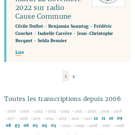
2022 sur radio
Cause Commune
Cécile Duflot
-
Benjamin Sonntag
-
Frédéric
Couchet
-
Isabelle Carrère
-
Jean-Christophe
Becquet
-
Selda Besnier
Lire
1
2
Toutes les transcriptions depuis 2006
- 2026
- 2025
- 2024
- 2023
- 2022
- 2021
- 2020
- 2019
- 2018
08
12
12
12
12
12
12
12
12
12
11
10
09
- 2017
- 2016
- 2015
- 2014
- 2013
- 2012
- 2011
12
07
12
11
12
11
12
11
12
11
12
11
11
11
11
08
07
06
05
04
03
- 2010
- 2009
- 2008
- 2007
- 2006
11
06
11
10
11
10
11
10
10
10
12
11
10
04
10
12
10
04
10
10