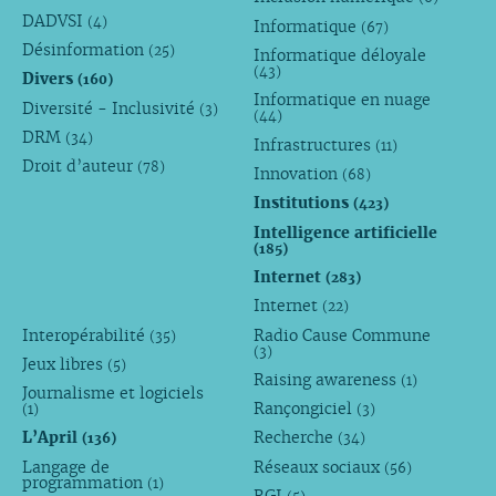
DADVSI
(4)
Informatique
(67)
Désinformation
(25)
Informatique déloyale
(43)
Divers
(160)
Informatique en nuage
Diversité - Inclusivité
(3)
(44)
DRM
(34)
Infrastructures
(11)
Droit d’auteur
(78)
Innovation
(68)
Institutions
(423)
Intelligence artificielle
(185)
Internet
(283)
Internet
(22)
Interopérabilité
Radio Cause Commune
(35)
(3)
Jeux libres
(5)
Raising awareness
(1)
Journalisme et logiciels
Rançongiciel
(1)
(3)
L’April
Recherche
(136)
(34)
Langage de
Réseaux sociaux
(56)
programmation
(1)