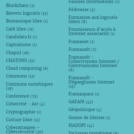
Fausses informations
(2)
Blockchain
(3)
Fédiverse
(5)
Brevets logiciels
(13)
Formation aux logiciels
Bureautique libre
libres
(1)
(8)
Café libre
Fournisseurs d’accès à
(21)
Internet associatifs
(1)
Candidats.fr
(1)
Framanet
(1)
Capitalisme
(1)
Framasoft
(2)
Chapril
(16)
Framasoft -
CHATONS
(51)
Collectivisons Internet /
Convivialisons Internet
Cloud computing
(6)
(6)
Communs
(13)
Framasoft -
Dégooglisons Internet
Communs numériques
(15)
(19)
Framaspace
(1)
Conference
(75)
GAFAM
(45)
Créativité - Art
(4)
Géopolitique
(4)
Cryptographie
(1)
Graine de libriste
(1)
Culture libre
(13)
HADOPI
(14)
Cyberattaques -
Cybersécurité
(30)
Inclusion numérique
(6)