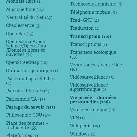
Monnaie libre
(1)
Technosolutionnisme
(3)
Musique libre
(14)
Téléphonie mobile
(9)
Neutralité du Net
(25)
Trad-GNU
(4)
Obsolescence
(3)
Traduction
(1)
Open Bar
(15)
Transcription
(119)
Open Source/Open
Transcriptions
(1)
Science/Open Data
/Données libres et
Transition écologique
ouvertes
(71)
(33)
OpenStreetMap
(10)
Vente forcée / vente liée
(16)
Ordinateur quantique
(1)
Vidéosurveillance
(5)
Pacte du Logiciel Libre
(2)
Vidéosurveillance
algorithmique
(1)
Parcours libriste
(16)
Vie privée - données
Parlezmoid’IA
(13)
personnelles
(266)
Partage du savoir
(355)
Vote électronique
(10)
Philosophie GNU
(47)
VPN
(1)
Place des femmes -
Wikipédia
(19)
Inclusivité
(55)
Windows
(1)
Plateformes
(1)