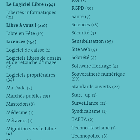
RGI
(5)
Le Logiciel Libre
(194)
RGPD
(39)
Libertés informatiques
Santé
(7)
(21)
Sciences
Libre à vous !
(18)
(210)
Sécurité
Libre en Fête
(3)
(10)
Sensibilisation
Licences
(65)
(154)
Site web
Logiciel de caisse
(4)
(1)
Sobriété
Logiciels libres de dessin
(4)
et de retouche d’image
Software Heritage
(4)
(2)
Souveraineté numérique
Logiciels propriétaires
(59)
(34)
Standards ouverts
(22)
Ma Dada
(2)
Start-up
(1)
Marchés publics
(19)
Surveillance
(21)
Mastodon
(8)
Syndicalisme
(1)
Médecine
(1)
TAFTA
(2)
Métavers
(1)
Techno-fascisme
(1)
Migration vers le Libre
(4)
Technopolice
(8)