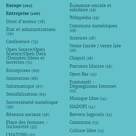
Europe
Économie sociale et
(102)
solidaire
(19)
Entreprise
(100)
Wikipédia
(19)
Droit d’auteur
(78)
Communs numériques
État et administrations
(19)
(76)
Sciences
(18)
Conference
(75)
Vente forcée / vente liée
Open Source/Open
(16)
Science/Open Data
/Données libres et
Chapril
(16)
ouvertes
(71)
Parcours libriste
(16)
Entreprises
(69)
Open Bar
(15)
Innovation
(68)
Framasoft -
Informatique
Dégooglisons Internet
(67)
(15)
Sensibilisation
(65)
Musique libre
(14)
Souveraineté numérique
HADOPI
(59)
(14)
Réseaux sociaux
Brevets logiciels
(56)
(13)
Place des femmes -
Communs
(13)
Inclusivité
(55)
Culture libre
(13)
CHATONS
(51)