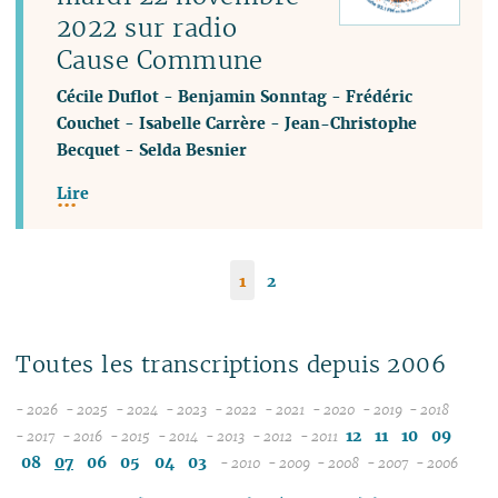
2022 sur radio
Cause Commune
Cécile Duflot
-
Benjamin Sonntag
-
Frédéric
Couchet
-
Isabelle Carrère
-
Jean-Christophe
Becquet
-
Selda Besnier
Lire
1
2
Toutes les transcriptions depuis 2006
- 2026
- 2025
- 2024
- 2023
- 2022
- 2021
- 2020
- 2019
- 2018
08
12
12
12
12
12
12
12
12
12
11
10
09
- 2017
- 2016
- 2015
- 2014
- 2013
- 2012
- 2011
12
07
12
11
12
11
12
11
12
11
12
11
11
11
11
08
07
06
05
04
03
- 2010
- 2009
- 2008
- 2007
- 2006
11
06
11
10
11
10
11
10
10
10
12
11
10
04
10
12
10
04
10
10