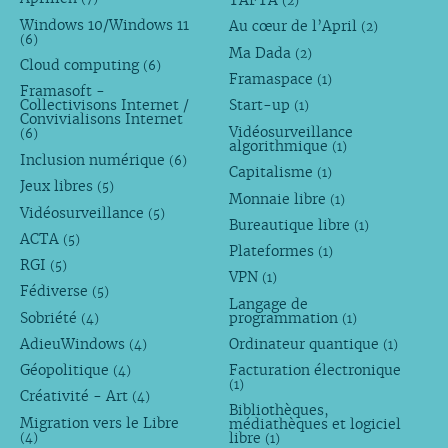
TAFTA
(2)
Windows 10/Windows 11
Au cœur de l’April
(2)
(6)
Ma Dada
(2)
Cloud computing
(6)
Framaspace
(1)
Framasoft -
Collectivisons Internet /
Start-up
(1)
Convivialisons Internet
Vidéosurveillance
(6)
algorithmique
(1)
Inclusion numérique
(6)
Capitalisme
(1)
Jeux libres
(5)
Monnaie libre
(1)
Vidéosurveillance
(5)
Bureautique libre
(1)
ACTA
(5)
Plateformes
(1)
RGI
(5)
VPN
(1)
Fédiverse
(5)
Langage de
Sobriété
programmation
(4)
(1)
AdieuWindows
Ordinateur quantique
(4)
(1)
Géopolitique
Facturation électronique
(4)
(1)
Créativité - Art
(4)
Bibliothèques,
Migration vers le Libre
médiathèques et logiciel
libre
(4)
(1)