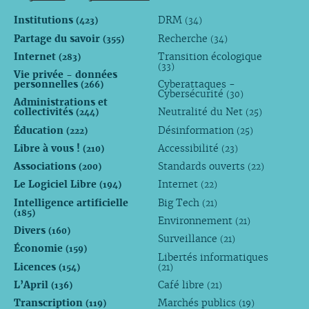
Institutions
DRM
(423)
(34)
Partage du savoir
Recherche
(355)
(34)
Internet
Transition écologique
(283)
(33)
Vie privée - données
personnelles
Cyberattaques -
(266)
Cybersécurité
(30)
Administrations et
collectivités
Neutralité du Net
(244)
(25)
Éducation
Désinformation
(222)
(25)
Libre à vous !
Accessibilité
(210)
(23)
Associations
Standards ouverts
(200)
(22)
Le Logiciel Libre
Internet
(194)
(22)
Intelligence artificielle
Big Tech
(21)
(185)
Environnement
(21)
Divers
(160)
Surveillance
(21)
Économie
(159)
Libertés informatiques
Licences
(154)
(21)
L’April
Café libre
(136)
(21)
Transcription
Marchés publics
(119)
(19)