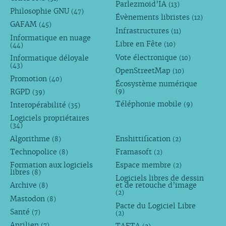
Parlezmoid’IA
(13)
Philosophie GNU
(47)
Évènements libristes
(12)
GAFAM
(45)
Infrastructures
(11)
Informatique en nuage
Libre en Fête
(10)
(44)
Vote électronique
Informatique déloyale
(10)
(43)
OpenStreetMap
(10)
Promotion
(40)
Écosystème numérique
RGPD
(9)
(39)
Téléphonie mobile
Interopérabilité
(9)
(35)
Logiciels propriétaires
(34)
Algorithme
Enshittification
(8)
(2)
Technopolice
Framasoft
(8)
(2)
Formation aux logiciels
Espace membre
(2)
libres
(8)
Logiciels libres de dessin
Archive
et de retouche d’image
(8)
(2)
Mastodon
(8)
Pacte du Logiciel Libre
Santé
(7)
(2)
Aprilien
(7)