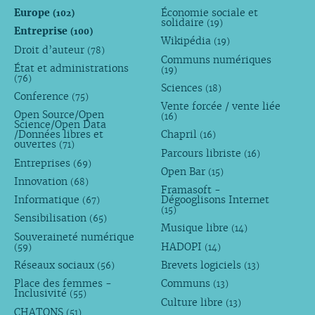
Europe
Économie sociale et
(102)
solidaire
(19)
Entreprise
(100)
Wikipédia
(19)
Droit d’auteur
(78)
Communs numériques
État et administrations
(19)
(76)
Sciences
(18)
Conference
(75)
Vente forcée / vente liée
Open Source/Open
(16)
Science/Open Data
/Données libres et
Chapril
(16)
ouvertes
(71)
Parcours libriste
(16)
Entreprises
(69)
Open Bar
(15)
Innovation
(68)
Framasoft -
Informatique
Dégooglisons Internet
(67)
(15)
Sensibilisation
(65)
Musique libre
(14)
Souveraineté numérique
HADOPI
(59)
(14)
Réseaux sociaux
Brevets logiciels
(56)
(13)
Place des femmes -
Communs
(13)
Inclusivité
(55)
Culture libre
(13)
CHATONS
(51)