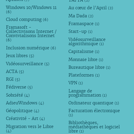
TAFTA
(2)
Windows 10/Windows 11
Au cœur de l’April
(2)
(6)
Ma Dada
(2)
Cloud computing
(6)
Framaspace
(1)
Framasoft -
Collectivisons Internet /
Start-up
(1)
Convivialisons Internet
Vidéosurveillance
(6)
algorithmique
(1)
Inclusion numérique
(6)
Capitalisme
(1)
Jeux libres
(5)
Monnaie libre
(1)
Vidéosurveillance
(5)
Bureautique libre
(1)
ACTA
(5)
Plateformes
(1)
RGI
(5)
VPN
(1)
Fédiverse
(5)
Langage de
Sobriété
programmation
(4)
(1)
AdieuWindows
Ordinateur quantique
(4)
(1)
Géopolitique
Facturation électronique
(4)
(1)
Créativité - Art
(4)
Bibliothèques,
Migration vers le Libre
médiathèques et logiciel
libre
(4)
(1)