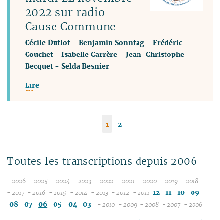
2022 sur radio
Cause Commune
Cécile Duflot
-
Benjamin Sonntag
-
Frédéric
Couchet
-
Isabelle Carrère
-
Jean-Christophe
Becquet
-
Selda Besnier
Lire
1
2
Toutes les transcriptions depuis 2006
- 2026
- 2025
- 2024
- 2023
- 2022
- 2021
- 2020
- 2019
- 2018
08
12
12
12
12
12
12
12
12
12
11
10
09
- 2017
- 2016
- 2015
- 2014
- 2013
- 2012
- 2011
12
07
12
11
12
11
12
11
12
11
12
11
11
11
11
08
07
06
05
04
03
- 2010
- 2009
- 2008
- 2007
- 2006
11
06
11
10
11
10
11
10
10
10
12
11
10
04
10
12
10
04
10
10