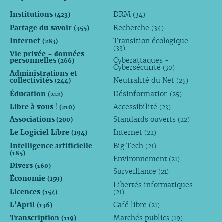
Institutions
DRM
(423)
(34)
Partage du savoir
Recherche
(355)
(34)
Internet
Transition écologique
(283)
(33)
Vie privée - données
personnelles
Cyberattaques -
(266)
Cybersécurité
(30)
Administrations et
collectivités
Neutralité du Net
(244)
(25)
Éducation
Désinformation
(222)
(25)
Libre à vous !
Accessibilité
(210)
(23)
Associations
Standards ouverts
(200)
(22)
Le Logiciel Libre
Internet
(194)
(22)
Intelligence artificielle
Big Tech
(21)
(185)
Environnement
(21)
Divers
(160)
Surveillance
(21)
Économie
(159)
Libertés informatiques
Licences
(154)
(21)
L’April
Café libre
(136)
(21)
Transcription
Marchés publics
(119)
(19)