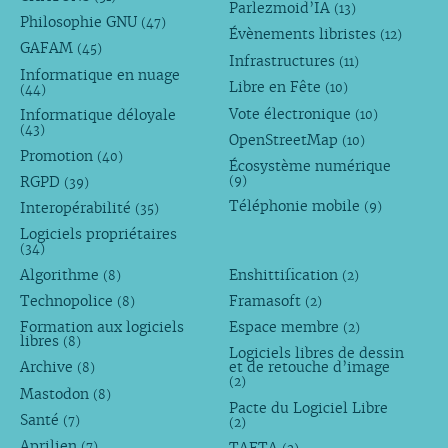
Parlezmoid’IA
(13)
Philosophie GNU
(47)
Évènements libristes
(12)
GAFAM
(45)
Infrastructures
(11)
Informatique en nuage
Libre en Fête
(10)
(44)
Vote électronique
Informatique déloyale
(10)
(43)
OpenStreetMap
(10)
Promotion
(40)
Écosystème numérique
RGPD
(9)
(39)
Téléphonie mobile
Interopérabilité
(9)
(35)
Logiciels propriétaires
(34)
Algorithme
Enshittification
(8)
(2)
Technopolice
Framasoft
(8)
(2)
Formation aux logiciels
Espace membre
(2)
libres
(8)
Logiciels libres de dessin
Archive
et de retouche d’image
(8)
(2)
Mastodon
(8)
Pacte du Logiciel Libre
Santé
(7)
(2)
Aprilien
(7)