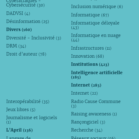
Cyberattaques -
Cybersécurité
(30)
Inclusion numérique
(6)
DADVSI
(4)
Informatique
(67)
Désinformation
(25)
Informatique déloyale
(43)
Divers
(160)
Informatique en nuage
Diversité - Inclusivité
(3)
(44)
DRM
(34)
Infrastructures
(11)
Droit d’auteur
(78)
Innovation
(68)
Institutions
(423)
Intelligence artificielle
(185)
Internet
(283)
Internet
(22)
Interopérabilité
Radio Cause Commune
(35)
(3)
Jeux libres
(5)
Raising awareness
(1)
Journalisme et logiciels
Rançongiciel
(1)
(3)
L’April
Recherche
(136)
(34)
Langage de
Réseaux sociaux
(56)