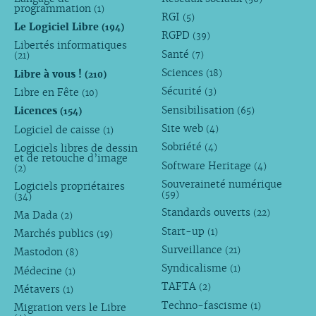
programmation
(1)
RGI
(5)
Le Logiciel Libre
(194)
RGPD
(39)
Libertés informatiques
Santé
(7)
(21)
Sciences
Libre à vous !
(18)
(210)
Sécurité
Libre en Fête
(3)
(10)
Sensibilisation
Licences
(65)
(154)
Site web
Logiciel de caisse
(4)
(1)
Sobriété
Logiciels libres de dessin
(4)
et de retouche d’image
Software Heritage
(4)
(2)
Souveraineté numérique
Logiciels propriétaires
(59)
(34)
Standards ouverts
(22)
Ma Dada
(2)
Start-up
(1)
Marchés publics
(19)
Surveillance
(21)
Mastodon
(8)
Syndicalisme
(1)
Médecine
(1)
TAFTA
(2)
Métavers
(1)
Techno-fascisme
(1)
Migration vers le Libre