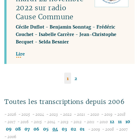
2022 sur radio
Cause Commune
Cécile Duflot
-
Benjamin Sonntag
-
Frédéric
Couchet
-
Isabelle Carrère
-
Jean-Christophe
Becquet
-
Selda Besnier
Lire
1
2
Toutes les transcriptions depuis 2006
- 2026
- 2025
- 2024
- 2023
- 2022
- 2021
- 2020
- 2019
- 2018
08
12
12
12
12
12
12
12
12
12
11
10
- 2017
- 2016
- 2015
- 2014
- 2013
- 2012
- 2011
- 2010
12
07
12
11
12
11
12
11
12
11
12
11
12
11
11
11
09
08
07
06
05
04
03
02
01
- 2009
- 2008
- 2007
11
06
11
10
11
10
11
10
10
10
11
10
11
10
04
10
12
10
04
- 2006