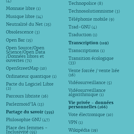
(4)
Technopolice
(8)
Monnaie libre
(1)
Technosolutionnisme
(3)
Musique libre
(14)
Téléphonie mobile
(9)
Neutralité du Net
(25)
Trad-GNU
(4)
Obsolescence
(3)
Traduction
(1)
Open Bar
(15)
Transcription
(119)
Open Source/Open
Transcriptions
(1)
Science/Open Data
/Données libres et
Transition écologique
ouvertes
(71)
(33)
OpenStreetMap
(10)
Vente forcée / vente liée
(16)
Ordinateur quantique
(1)
Vidéosurveillance
(5)
Pacte du Logiciel Libre
(2)
Vidéosurveillance
algorithmique
(1)
Parcours libriste
(16)
Vie privée - données
Parlezmoid’IA
(13)
personnelles
(266)
Partage du savoir
(355)
Vote électronique
(10)
Philosophie GNU
(47)
VPN
(1)
Place des femmes -
Wikipédia
(19)
Inclusivité
(55)