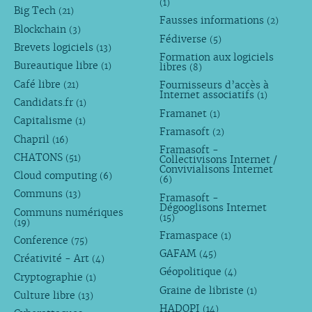
(1)
Big Tech
(21)
Fausses informations
(2)
Blockchain
(3)
Fédiverse
(5)
Brevets logiciels
(13)
Formation aux logiciels
Bureautique libre
libres
(1)
(8)
Café libre
Fournisseurs d’accès à
(21)
Internet associatifs
(1)
Candidats.fr
(1)
Framanet
(1)
Capitalisme
(1)
Framasoft
(2)
Chapril
(16)
Framasoft -
CHATONS
(51)
Collectivisons Internet /
Convivialisons Internet
Cloud computing
(6)
(6)
Communs
(13)
Framasoft -
Dégooglisons Internet
Communs numériques
(15)
(19)
Framaspace
(1)
Conference
(75)
GAFAM
(45)
Créativité - Art
(4)
Géopolitique
(4)
Cryptographie
(1)
Graine de libriste
(1)
Culture libre
(13)
HADOPI
(14)