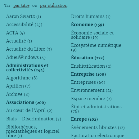
Tri
par titre
ou
par utilisation
Aaron Swartz
Droits humains
(1)
(1)
Accessibilité
Économie
(23)
(159)
ACTA
Économie sociale et
(5)
solidaire
(19)
Actualité
(1)
Écosystème numérique
Actualité du Libre
(3)
(9)
AdieuWindows
Éducation
(4)
(222)
Administrations et
Enshittification
(2)
collectivités
(244)
Entreprise
(100)
Algorithme
(8)
Entreprises
(69)
Aprilien
(7)
Environnement
(21)
Archive
(8)
Espace membre
(2)
Associations
(200)
État et administrations
Au cœur de l’April
(2)
(76)
Biais - Discrimination
Europe
(3)
(102)
Bibliothèques,
Évènements libristes
(12)
médiathèques et logiciel
libre
Facturation électronique
(1)