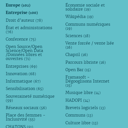
Europe
Économie sociale et
(102)
solidaire
(19)
Entreprise
(100)
Wikipédia
(19)
Droit d’auteur
(78)
Communs numériques
État et administrations
(19)
(76)
Sciences
(18)
Conference
(75)
Vente forcée / vente liée
Open Source/Open
(16)
Science/Open Data
/Données libres et
Chapril
(16)
ouvertes
(71)
Parcours libriste
(16)
Entreprises
(69)
Open Bar
(15)
Innovation
(68)
Framasoft -
Informatique
Dégooglisons Internet
(67)
(15)
Sensibilisation
(65)
Musique libre
(14)
Souveraineté numérique
HADOPI
(59)
(14)
Réseaux sociaux
Brevets logiciels
(56)
(13)
Place des femmes -
Communs
(13)
Inclusivité
(55)
Culture libre
(13)
CHATONS
(51)