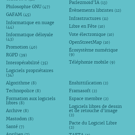
Parlezmoid’IA
(13)
Philosophie GNU
(47)
Évènements libristes
(12)
GAFAM
(45)
Infrastructures
(11)
Informatique en nuage
Libre en Fête
(10)
(44)
Vote électronique
Informatique déloyale
(10)
(43)
OpenStreetMap
(10)
Promotion
(40)
Écosystème numérique
RGPD
(9)
(39)
Téléphonie mobile
Interopérabilité
(9)
(35)
Logiciels propriétaires
(34)
Algorithme
Enshittification
(8)
(2)
Technopolice
Framasoft
(8)
(2)
Formation aux logiciels
Espace membre
(2)
libres
(8)
Logiciels libres de dessin
Archive
et de retouche d’image
(8)
(2)
Mastodon
(8)
Pacte du Logiciel Libre
Santé
(7)
(2)
Aprilien
(7)