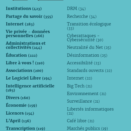
Institutions
DRM
(423)
(34)
Partage du savoir
Recherche
(355)
(34)
Internet
Transition écologique
(283)
(33)
Vie privée - données
personnelles
Cyberattaques -
(266)
Cybersécurité
(30)
Administrations et
collectivités
Neutralité du Net
(244)
(25)
Éducation
Désinformation
(222)
(25)
Libre à vous !
Accessibilité
(210)
(23)
Associations
Standards ouverts
(200)
(22)
Le Logiciel Libre
Internet
(194)
(22)
Intelligence artificielle
Big Tech
(21)
(185)
Environnement
(21)
Divers
(160)
Surveillance
(21)
Économie
(159)
Libertés informatiques
Licences
(154)
(21)
L’April
Café libre
(136)
(21)
Transcription
Marchés publics
(119)
(19)