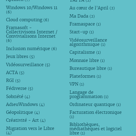
TAFTA
(2)
Windows 10/Windows 11
Au cœur de l’April
(2)
(6)
Ma Dada
(2)
Cloud computing
(6)
Framaspace
(1)
Framasoft -
Collectivisons Internet /
Start-up
(1)
Convivialisons Internet
Vidéosurveillance
(6)
algorithmique
(1)
Inclusion numérique
(6)
Capitalisme
(1)
Jeux libres
(5)
Monnaie libre
(1)
Vidéosurveillance
(5)
Bureautique libre
(1)
ACTA
(5)
Plateformes
(1)
RGI
(5)
VPN
(1)
Fédiverse
(5)
Langage de
Sobriété
programmation
(4)
(1)
AdieuWindows
Ordinateur quantique
(4)
(1)
Géopolitique
Facturation électronique
(4)
(1)
Créativité - Art
(4)
Bibliothèques,
Migration vers le Libre
médiathèques et logiciel
libre
(4)
(1)