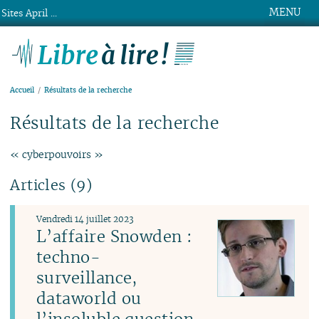
MENU
Sites April ...
Libre à lire !
Accueil
Résultats de la recherche
Résultats de la recherche
« cyberpouvoirs »
Articles (9)
Vendredi 14 juillet 2023
L’affaire Snowden :
techno-
surveillance,
dataworld ou
l’insoluble question