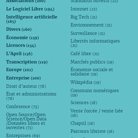
Associations
Standards ouverts
(200)
(22)
Le Logiciel Libre
Internet
(194)
(22)
Intelligence artificielle
Big Tech
(21)
(185)
Environnement
(21)
Divers
(160)
Surveillance
(21)
Économie
(159)
Libertés informatiques
Licences
(154)
(21)
L’April
Café libre
(136)
(21)
Transcription
Marchés publics
(119)
(19)
Europe
Économie sociale et
(102)
solidaire
(19)
Entreprise
(100)
Wikipédia
(19)
Droit d’auteur
(78)
Communs numériques
État et administrations
(19)
(76)
Sciences
(18)
Conference
(75)
Vente forcée / vente liée
Open Source/Open
(16)
Science/Open Data
/Données libres et
Chapril
(16)
ouvertes
(71)
Parcours libriste
(16)
Entreprises
(69)