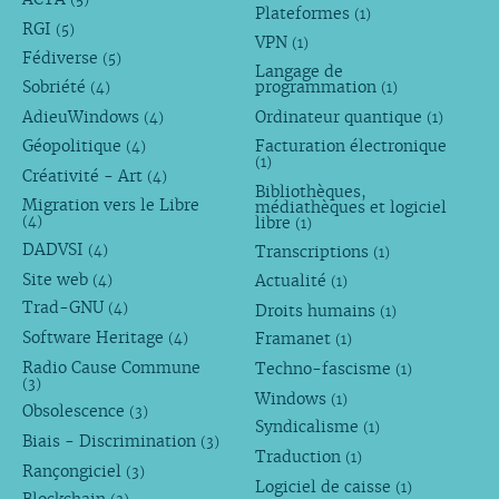
(5)
Plateformes
(1)
RGI
(5)
VPN
(1)
Fédiverse
(5)
Langage de
Sobriété
programmation
(4)
(1)
AdieuWindows
Ordinateur quantique
(4)
(1)
Géopolitique
Facturation électronique
(4)
(1)
Créativité - Art
(4)
Bibliothèques,
Migration vers le Libre
médiathèques et logiciel
libre
(4)
(1)
DADVSI
Transcriptions
(4)
(1)
Site web
Actualité
(4)
(1)
Trad-GNU
Droits humains
(4)
(1)
Software Heritage
Framanet
(4)
(1)
Radio Cause Commune
Techno-fascisme
(1)
(3)
Windows
(1)
Obsolescence
(3)
Syndicalisme
(1)
Biais - Discrimination
(3)
Traduction
(1)
Rançongiciel
(3)
Logiciel de caisse
(1)