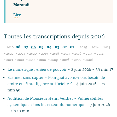
Morandi
Lire
Toutes les transcriptions depuis 2006
08
07
06
05
04
03
02
01
- 2026
- 2025
- 2024
- 2023
12
12
12
- 2022
- 2021
- 2020
- 2019
- 2018
- 2017
- 2016
- 2015
- 2014
12
12
12
12
12
12
12
11
12
11
12
11
- 2013
- 2012
- 2011
- 2010
- 2009
- 2008
- 2007
- 2006
12
11
12
11
12
11
12
11
04
11
12
11
04
11
10
11
10
10
11
10
Le numérique : enjeu de pouvoir
- 2 juin 2026 - 39 min 17
10
10
11
10
11
10
11
10
10
11
10
10
09
10
09
10
09
09
09
09
09
10
09
10
09
09
10
09
09
08
09
08
09
08
Scanner sans capter - Pourquoi avons-nous besoin de
08
08
08
08
09
08
09
08
08
06
08
08
07
08
07
08
07
croire en l’intelligence artificielle ?
- 4 juin 2026 - 27
04
07
07
07
08
07
08
07
07
01
07
07
06
07
06
07
06
min 50
02
06
06
06
07
06
07
06
06
06
06
05
06
05
06
05
Audition de Monsieur Henri Verdier - Vulnérabilités
05
04
05
06
05
06
05
05
05
05
04
05
04
04
04
systémiques dans le secteur du numérique
- 7 juin 2026
04
03
04
05
04
05
04
04
04
04
03
04
03
03
03
- 1 h 10 min
03
01
03
04
03
04
03
03
03
03
02
03
02
02
02