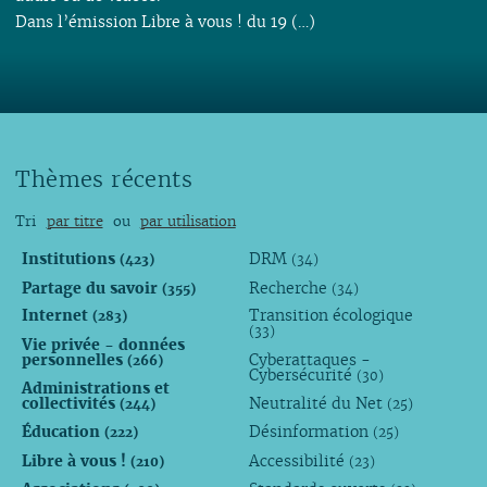
Dans l’émission Libre à vous ! du 19 (…)
Thèmes récents
Tri
par titre
ou
par utilisation
Institutions
DRM
(423)
(34)
Partage du savoir
Recherche
(355)
(34)
Internet
Transition écologique
(283)
(33)
Vie privée - données
personnelles
Cyberattaques -
(266)
Cybersécurité
(30)
Administrations et
collectivités
Neutralité du Net
(244)
(25)
Éducation
Désinformation
(222)
(25)
Libre à vous !
Accessibilité
(210)
(23)