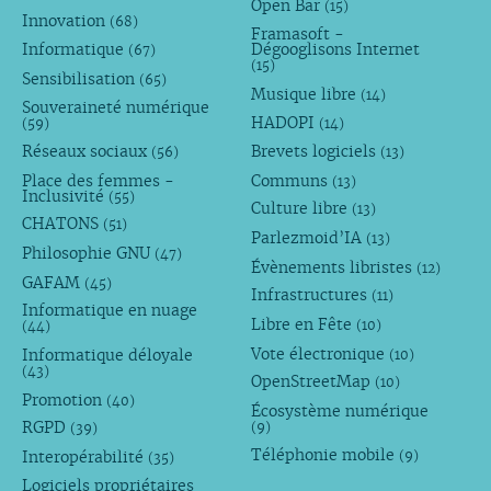
Open Bar
(15)
Innovation
(68)
Framasoft -
Informatique
Dégooglisons Internet
(67)
(15)
Sensibilisation
(65)
Musique libre
(14)
Souveraineté numérique
HADOPI
(59)
(14)
Réseaux sociaux
Brevets logiciels
(56)
(13)
Place des femmes -
Communs
(13)
Inclusivité
(55)
Culture libre
(13)
CHATONS
(51)
Parlezmoid’IA
(13)
Philosophie GNU
(47)
Évènements libristes
(12)
GAFAM
(45)
Infrastructures
(11)
Informatique en nuage
Libre en Fête
(10)
(44)
Vote électronique
Informatique déloyale
(10)
(43)
OpenStreetMap
(10)
Promotion
(40)
Écosystème numérique
RGPD
(9)
(39)
Téléphonie mobile
Interopérabilité
(9)
(35)
Logiciels propriétaires