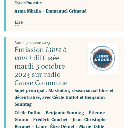
CyberPouvoirs
Asma Mhalla
-
Emmanuel Grimaud
Lire
Lundi 9 octobre 2023
Émission
Libre à
vous !
diffusée
mardi 3 octobre
2023 sur radio
Cause Commune
Sujet principal : Mastodon, réseau social libre et
décentralisé, avec Cécile Duflot et Benjamin
Sonntag
Cécile Duflot
-
Benjamin Sonntag
-
Étienne
Gonnu
-
Frédéric Couchet
-
Jean-Christophe
Becquet
-
Laure-Élise Déniel
-
Marie-Odile