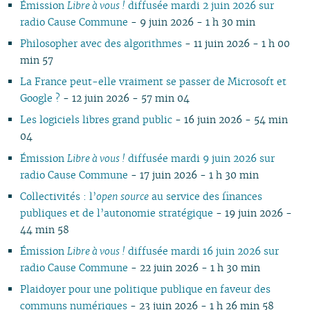
Émission
Libre à vous !
diffusée mardi 2 juin 2026 sur
02
02
03
02
03
02
02
02
02
01
02
01
01
radio Cause Commune
- 9 juin 2026 - 1 h 30 min
01
01
01
02
01
01
01
01
01
Philosopher avec des algorithmes
- 11 juin 2026 - 1 h 00
min 57
La France peut-elle vraiment se passer de Microsoft et
Google ?
- 12 juin 2026 - 57 min 04
Les logiciels libres grand public
- 16 juin 2026 - 54 min
04
Émission
Libre à vous !
diffusée mardi 9 juin 2026 sur
radio Cause Commune
- 17 juin 2026 - 1 h 30 min
Collectivités : l’
open source
au service des finances
publiques et de l’autonomie stratégique
- 19 juin 2026 -
44 min 58
Émission
Libre à vous !
diffusée mardi 16 juin 2026 sur
radio Cause Commune
- 22 juin 2026 - 1 h 30 min
Plaidoyer pour une politique publique en faveur des
communs numériques
- 23 juin 2026 - 1 h 26 min 58