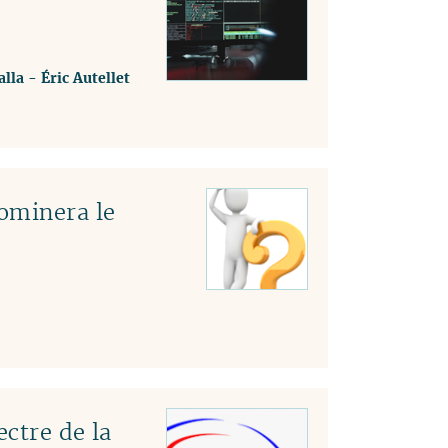
lla
-
Éric Autellet
ominera le
ectre de la