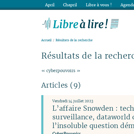
April
Chapril
Libre à vous !
Agenda
Lib
Accueil
Résultats de la recherche
Résultats de la recher
« cyberpouvoirs »
Articles (9)
Vendredi 14 juillet 2023
L’affaire Snowden : tec
surveillance, dataworld 
l’insoluble question dé
CyberPouvoirs