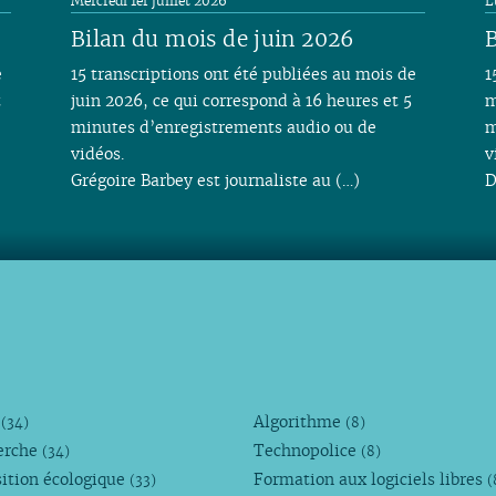
Mercredi 1er juillet 2026
L
Bilan du mois de juin 2026
B
e
15 transcriptions ont été publiées au mois de
1
t
juin 2026, ce qui correspond à 16 heures et 5
m
minutes d’enregistrements audio ou de
m
vidéos.
v
Grégoire Barbey est journaliste au (…)
D
M
Algorithme
(34)
(8)
erche
Technopolice
(34)
(8)
ition écologique
Formation aux logiciels libres
(33)
(