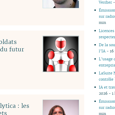
Verdier
-
04
04
Émissio
03
03
sur rad
02
02
min
01
Licence
respecte
oldats
De la sou
 du futur
l’IA
- 16 
L’usage c
entrepri
LaSuite 
contrôle
IA et tra
2026 - 1
Émissio
ytica : les
sur rad
ets
min