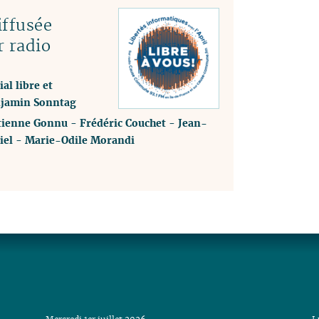
ffusée
r radio
al libre et
enjamin Sonntag
tienne Gonnu
-
Frédéric Couchet
-
Jean-
iel
-
Marie-Odile Morandi