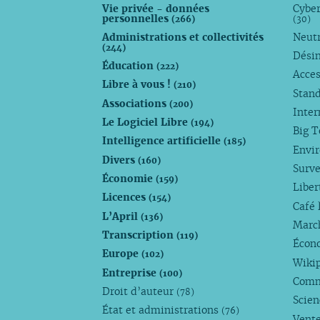
Vie privée - données
Cyber
personnelles
(266)
(30)
Administrations et collectivités
Neutr
(244)
Dési
Éducation
(222)
Acces
Libre à vous !
(210)
Stan
Associations
(200)
Inte
Le Logiciel Libre
(194)
Big 
Intelligence artificielle
(185)
Envi
Divers
(160)
Surve
Économie
(159)
Liber
Licences
(154)
Café 
L’April
(136)
Marc
Transcription
(119)
Écono
Europe
(102)
Wiki
Entreprise
(100)
Comm
Droit d’auteur
(78)
Scie
État et administrations
(76)
Vente