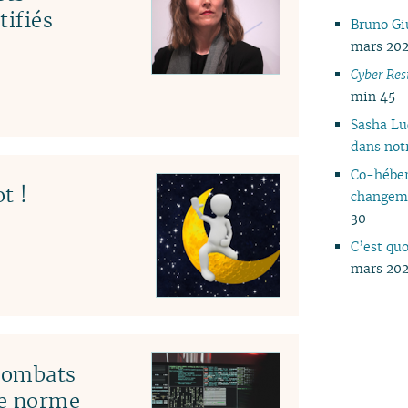
tifiés
Bruno Gi
mars 202
Cyber Resi
min 45
Sasha Luc
dans not
Co-héber
t !
changem
30
C’est qu
mars 202
 combats
le norme