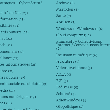
attaques - Cybersécurité
Archive
(8)
Mastodon
(8)
alité du Net
(25)
Santé
(7)
nformation
(25)
Aprilien
(7)
sibilité
(23)
Windows 10/Windows 11
(6)
dards ouverts
(22)
Cloud computing
(6)
rnet
(22)
Framasoft - Collectivisons
Tech
Internet / Convivialisons Inter
(21)
(6)
ronnement
(21)
Inclusion numérique
(6)
illance
(21)
Jeux libres
(5)
tés informatiques
(21)
Vidéosurveillance
(5)
libre
(21)
ACTA
(5)
hés publics
(19)
RGI
(5)
mie sociale et solidaire
(19)
Fédiverse
(5)
pédia
(19)
Sobriété
(4)
uns numériques
(19)
AdieuWindows
(4)
nces
(18)
Géopolitique
(4)
 forcée / vente liée
(16)