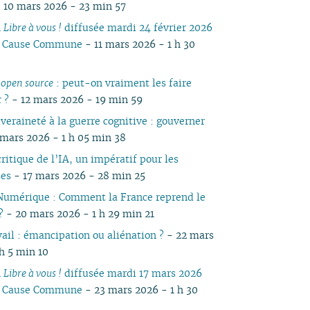
 10 mars 2026 - 23 min 57
04
03
04
05
04
05
04
04
04
03
04
03
04
n
Libre à vous !
diffusée mardi 24 février 2026
03
01
03
04
03
04
03
03
03
02
03
02
03
io Cause Commune
- 11 mars 2026 - 1 h 30
02
02
03
02
03
02
02
02
01
02
01
02
01
01
01
02
01
01
01
01
01
s
open source
: peut-on vraiment les faire
r ?
- 12 mars 2026 - 19 min 59
veraineté à la guerre cognitive : gouverner
mars 2026 - 1 h 05 min 38
ritique de l’IA, un impératif pour les
ses
- 17 mars 2026 - 28 min 25
Numérique : Comment la France reprend le
 ?
- 20 mars 2026 - 1 h 29 min 21
vail : émancipation ou aliénation ?
- 22 mars
 h 5 min 10
n
Libre à vous !
diffusée mardi 17 mars 2026
io Cause Commune
- 23 mars 2026 - 1 h 30