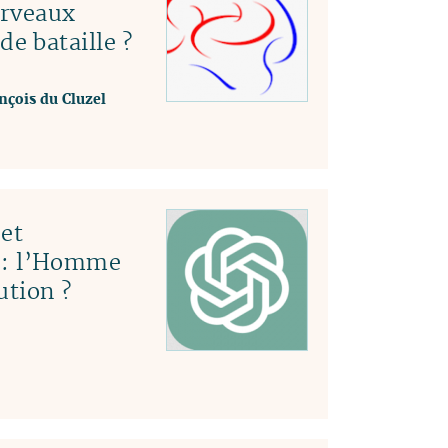
erveaux
e bataille ?
nçois du Cluzel
et
le : l’Homme
ution ?