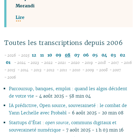
Morandi
Lire
Toutes les transcriptions depuis 2006
12
11
10
09
08
07
06
05
04
03
02
- 2026
- 2025
08
01
- 2024
- 2023
- 2022
- 2021
- 2020
- 2019
- 2018
- 2017
- 2016
07
12
12
12
12
12
12
12
12
1
- 2015
- 2014
- 2013
- 2012
- 2011
- 2010
- 2009
- 2008
- 2007
12
06
11
12
11
12
11
12
11
12
11
12
11
04
11
12
11
04
1
- 2006
11
05
10
10
11
10
10
10
11
10
11
10
11
10
10
11
10
1
Parcoursup, banques, emploi : quand les algos décident
10
04
09
10
09
09
09
09
09
10
09
10
09
09
10
09
0
de votre vie
- 4 août 2025 - 58 min 04
09
03
08
09
08
08
08
08
08
09
08
09
08
08
06
08
0
08
02
07
08
07
04
07
07
07
08
07
08
07
07
01
07
0
IA prédictive, Open source, souveraineté : le combat de
07
01
06
07
06
02
06
06
06
07
06
07
06
06
06
0
Yann Lechelle avec Probabl
- 6 août 2025 - 20 min 08
06
05
06
05
05
04
05
06
05
06
05
05
05
0
Startups d’État :
open source
, communs digitaux et
05
04
04
04
04
03
04
05
04
05
04
04
04
0
souveraineté numérique
- 7 août 2025 - 1 h 03 min 16
04
03
03
03
03
01
03
04
03
04
03
03
03
0