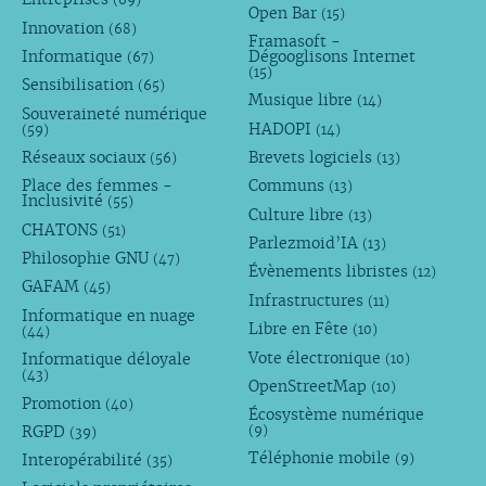
(69)
Open Bar
(15)
Innovation
(68)
Framasoft -
Informatique
Dégooglisons Internet
(67)
(15)
Sensibilisation
(65)
Musique libre
(14)
Souveraineté numérique
HADOPI
(59)
(14)
Réseaux sociaux
Brevets logiciels
(56)
(13)
Place des femmes -
Communs
(13)
Inclusivité
(55)
Culture libre
(13)
CHATONS
(51)
Parlezmoid’IA
(13)
Philosophie GNU
(47)
Évènements libristes
(12)
GAFAM
(45)
Infrastructures
(11)
Informatique en nuage
Libre en Fête
(10)
(44)
Vote électronique
Informatique déloyale
(10)
(43)
OpenStreetMap
(10)
Promotion
(40)
Écosystème numérique
RGPD
(9)
(39)
Téléphonie mobile
Interopérabilité
(9)
(35)