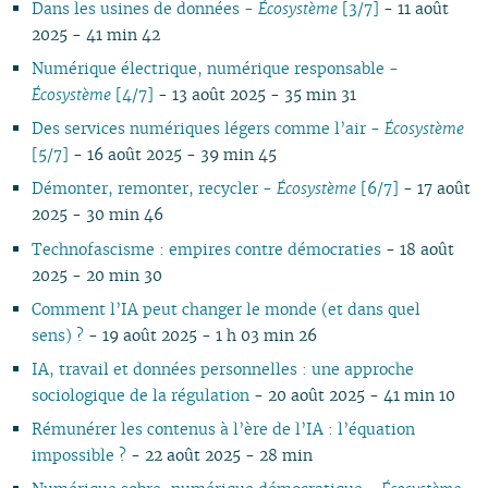
Dans les usines de données -
Écosystème
[3/7]
- 11 août
03
02
02
02
02
02
03
02
03
02
02
02
0
2025 - 41 min 42
02
01
01
01
01
01
02
01
01
01
0
01
Numérique électrique, numérique responsable -
Écosystème
[4/7]
- 13 août 2025 - 35 min 31
Des services numériques légers comme l’air -
Écosystème
[5/7]
- 16 août 2025 - 39 min 45
Démonter, remonter, recycler -
Écosystème
[6/7]
- 17 août
2025 - 30 min 46
Technofascisme : empires contre démocraties
- 18 août
2025 - 20 min 30
Comment l’IA peut changer le monde (et dans quel
sens) ?
- 19 août 2025 - 1 h 03 min 26
IA, travail et données personnelles : une approche
sociologique de la régulation
- 20 août 2025 - 41 min 10
Rémunérer les contenus à l’ère de l’IA : l’équation
impossible ?
- 22 août 2025 - 28 min