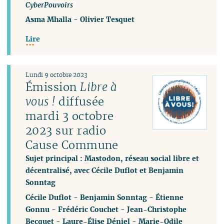
CyberPouvoirs
Asma Mhalla
-
Olivier Tesquet
Lire
Lundi 9 octobre 2023
Émission
Libre à
vous !
diffusée
mardi 3 octobre
2023 sur radio
Cause Commune
Sujet principal : Mastodon, réseau social libre et
décentralisé, avec Cécile Duflot et Benjamin
Sonntag
Cécile Duflot
-
Benjamin Sonntag
-
Étienne
Gonnu
-
Frédéric Couchet
-
Jean-Christophe
Becquet
-
Laure-Élise Déniel
-
Marie-Odile