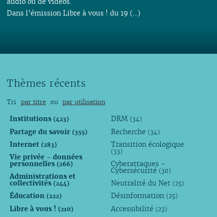
audio ou de vidéos.
Dans l’émission Libre à vous ! du 19 (…)
Thèmes récents
Tri
par titre
ou
par utilisation
Institutions
DRM
(423)
(34)
Partage du savoir
Recherche
(355)
(34)
Internet
Transition écologique
(283)
(33)
Vie privée - données
personnelles
Cyberattaques -
(266)
Cybersécurité
(30)
Administrations et
collectivités
Neutralité du Net
(244)
(25)
Éducation
Désinformation
(222)
(25)
Libre à vous !
Accessibilité
(210)
(23)