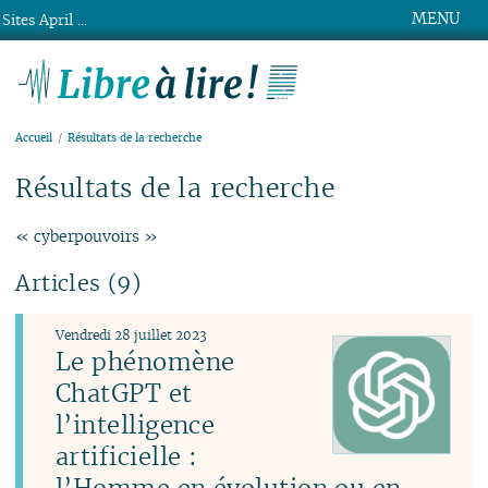
MENU
Sites April ...
Libre à lire !
Accueil
Résultats de la recherche
Résultats de la recherche
« cyberpouvoirs »
Articles (9)
Vendredi 28 juillet 2023
Le phénomène
ChatGPT et
l’intelligence
artificielle :
l’Homme en évolution ou en