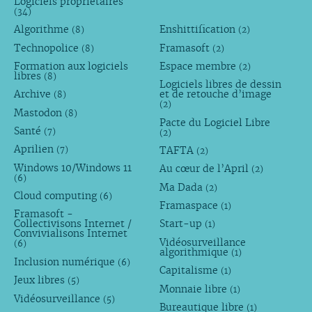
Logiciels propriétaires
(34)
Algorithme
Enshittification
(8)
(2)
Technopolice
Framasoft
(8)
(2)
Formation aux logiciels
Espace membre
(2)
libres
(8)
Logiciels libres de dessin
Archive
et de retouche d’image
(8)
(2)
Mastodon
(8)
Pacte du Logiciel Libre
Santé
(7)
(2)
Aprilien
TAFTA
(7)
(2)
Windows 10/Windows 11
Au cœur de l’April
(2)
(6)
Ma Dada
(2)
Cloud computing
(6)
Framaspace
(1)
Framasoft -
Collectivisons Internet /
Start-up
(1)
Convivialisons Internet
Vidéosurveillance
(6)
algorithmique
(1)
Inclusion numérique
(6)
Capitalisme
(1)
Jeux libres
(5)
Monnaie libre
(1)
Vidéosurveillance
(5)
Bureautique libre
(1)