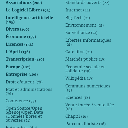
Associations
Standards ouverts
(200)
(22)
Le Logiciel Libre
Internet
(194)
(22)
Intelligence artificielle
Big Tech
(21)
(185)
Environnement
(21)
Divers
(160)
Surveillance
(21)
Économie
(159)
Libertés informatiques
Licences
(154)
(21)
L’April
Café libre
(136)
(21)
Transcription
Marchés publics
(119)
(19)
Europe
Économie sociale et
(102)
solidaire
(19)
Entreprise
(100)
Wikipédia
(19)
Droit d’auteur
(78)
Communs numériques
État et administrations
(19)
(76)
Sciences
(18)
Conference
(75)
Vente forcée / vente liée
Open Source/Open
(16)
Science/Open Data
/Données libres et
Chapril
(16)
ouvertes
(71)
Parcours libriste
(16)
Entreprises