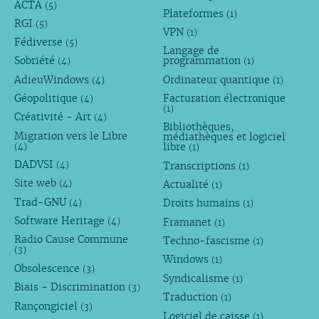
ACTA
(5)
Plateformes
(1)
RGI
(5)
VPN
(1)
Fédiverse
(5)
Langage de
Sobriété
programmation
(4)
(1)
AdieuWindows
Ordinateur quantique
(4)
(1)
Géopolitique
Facturation électronique
(4)
(1)
Créativité - Art
(4)
Bibliothèques,
Migration vers le Libre
médiathèques et logiciel
libre
(4)
(1)
DADVSI
Transcriptions
(4)
(1)
Site web
Actualité
(4)
(1)
Trad-GNU
Droits humains
(4)
(1)
Software Heritage
Framanet
(4)
(1)
Radio Cause Commune
Techno-fascisme
(1)
(3)
Windows
(1)
Obsolescence
(3)
Syndicalisme
(1)
Biais - Discrimination
(3)
Traduction
(1)
Rançongiciel
(3)
Logiciel de caisse
(1)