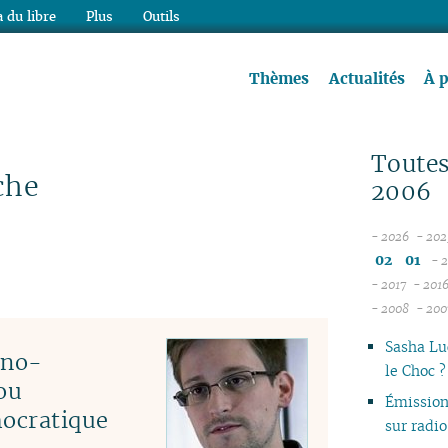
 du libre
Plus
Outils
re à lire !
Thèmes
Actualités
À 
Toutes
che
2006
- 2026
- 202
08
02
01
- 
07
- 2017
- 201
12
06
- 2008
- 200
11
05
12
Sasha Lu
10
04
11
hno-
le Choc 
09
03
10
ou
08
02
06
Émissio
mocratique
07
01
01
sur rad
06