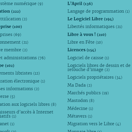
ystème numérique
L’April
(9)
(136)
ation
Langage de programmation
(222)
(1)
ttification
Le Logiciel Libre
(2)
(194)
eprise
Libertés informatiques
(100)
(21)
eprises
Libre à vous !
(69)
(210)
ronnement
Libre en Fête
(21)
(10)
ce membre
Licences
(2)
(154)
et administrations
Logiciel de caisse
(76)
(1)
pe
Logiciels libres de dessin et de
(102)
retouche d’image
(2)
ements libristes
(12)
Logiciels propriétaires
(34)
ration électronique
(1)
Ma Dada
(2)
ses informations
(2)
Marchés publics
(19)
verse
(5)
Mastodon
(8)
tion aux logiciels libres
(8)
Médecine
(1)
isseurs d’accès à Internet
iatifs
Métavers
(1)
(1)
anet
Migration vers le Libre
(1)
(4)
asoft
Monnaie libre
(2)
(1)