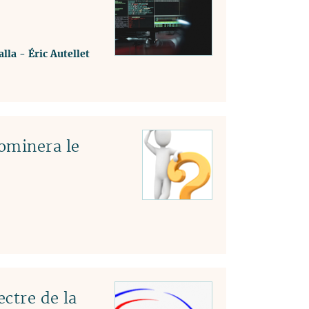
lla
-
Éric Autellet
ominera le
ectre de la