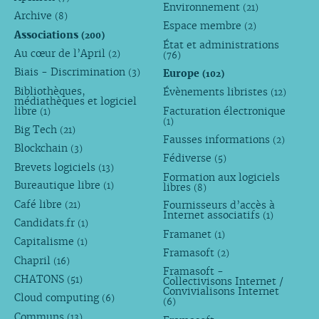
Environnement
(21)
Archive
(8)
Espace membre
(2)
Associations
(200)
État et administrations
Au cœur de l’April
(2)
(76)
Biais - Discrimination
Europe
(3)
(102)
Bibliothèques,
Évènements libristes
(12)
médiathèques et logiciel
libre
Facturation électronique
(1)
(1)
Big Tech
(21)
Fausses informations
(2)
Blockchain
(3)
Fédiverse
(5)
Brevets logiciels
(13)
Formation aux logiciels
Bureautique libre
libres
(1)
(8)
Café libre
Fournisseurs d’accès à
(21)
Internet associatifs
(1)
Candidats.fr
(1)
Framanet
(1)
Capitalisme
(1)
Framasoft
(2)
Chapril
(16)
Framasoft -
CHATONS
(51)
Collectivisons Internet /
Convivialisons Internet
Cloud computing
(6)
(6)
Communs
(13)