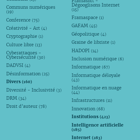
Framasoft -
Dégooglisons Internet
Communs numériques
(15)
(19)
Framaspace
(1)
Conference
(75)
GAFAM
(45)
Créativité - Art
(4)
Géopolitique
(4)
Cryptographie
(1)
Graine de libriste
(1)
Culture libre
(13)
HADOPI
(14)
Cyberattaques -
Cybersécurité
(30)
Inclusion numérique
(6)
DADVSI
(4)
Informatique
(67)
Désinformation
(25)
Informatique déloyale
(43)
Divers
(160)
Informatique en nuage
Diversité - Inclusivité
(3)
(44)
DRM
(34)
Infrastructures
(11)
Droit d’auteur
(78)
Innovation
(68)
Institutions
(423)
Intelligence artificielle
(185)
Internet
(283)