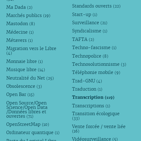
Standards ouverts
(22)
Ma Dada
(2)
Start-up
(1)
Marchés publics
(19)
Surveillance
(21)
Mastodon
(8)
Syndicalisme
(1)
Médecine
(1)
TAFTA
(2)
Métavers
(1)
Techno-fascisme
(1)
Migration vers le Libre
(4)
Technopolice
(8)
Monnaie libre
(1)
Technosolutionnisme
(3)
Musique libre
(14)
Téléphonie mobile
(9)
Neutralité du Net
(25)
Trad-GNU
(4)
Obsolescence
(3)
Traduction
(1)
Open Bar
(15)
Transcription
(119)
Open Source/Open
Transcriptions
(1)
Science/Open Data
/Données libres et
Transition écologique
ouvertes
(71)
(33)
OpenStreetMap
(10)
Vente forcée / vente liée
(16)
Ordinateur quantique
(1)
Vidéosurveillance
(5)
Pacte du Logiciel Libre