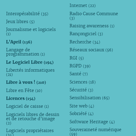
Internet
(22)
Interopérabilité
Radio Cause Commune
(35)
(3)
Jeux libres
(5)
Raising awareness
(1)
Journalisme et logiciels
Rançongiciel
(1)
(3)
L’April
Recherche
(136)
(34)
Langage de
Réseaux sociaux
(56)
programmation
(1)
RGI
(5)
Le Logiciel Libre
(194)
RGPD
(39)
Libertés informatiques
Santé
(7)
(21)
Sciences
Libre à vous !
(18)
(210)
Sécurité
Libre en Fête
(3)
(10)
Sensibilisation
Licences
(65)
(154)
Site web
Logiciel de caisse
(4)
(1)
Sobriété
Logiciels libres de dessin
(4)
et de retouche d’image
Software Heritage
(4)
(2)
Souveraineté numérique
Logiciels propriétaires
(59)
(34)