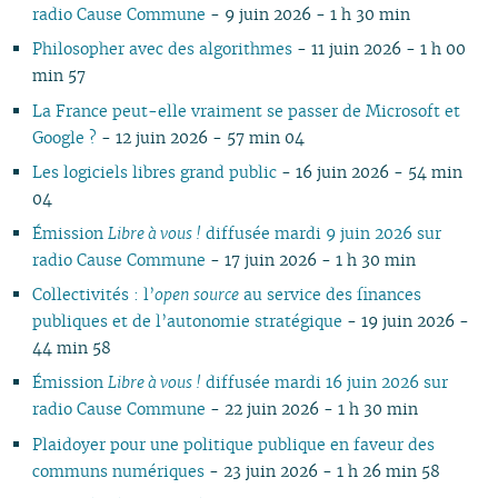
radio Cause Commune
- 9 juin 2026 - 1 h 30 min
01
01
01
02
01
01
01
01
01
Philosopher avec des algorithmes
- 11 juin 2026 - 1 h 00
min 57
La France peut-elle vraiment se passer de Microsoft et
Google ?
- 12 juin 2026 - 57 min 04
Les logiciels libres grand public
- 16 juin 2026 - 54 min
04
Émission
Libre à vous !
diffusée mardi 9 juin 2026 sur
radio Cause Commune
- 17 juin 2026 - 1 h 30 min
Collectivités : l’
open source
au service des finances
publiques et de l’autonomie stratégique
- 19 juin 2026 -
44 min 58
Émission
Libre à vous !
diffusée mardi 16 juin 2026 sur
radio Cause Commune
- 22 juin 2026 - 1 h 30 min
Plaidoyer pour une politique publique en faveur des
communs numériques
- 23 juin 2026 - 1 h 26 min 58