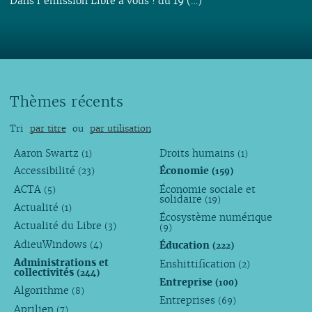
Dans l’émission Libre à vous ! du 19 (…)
Thèmes récents
Tri
par titre
ou
par utilisation
Aaron Swartz
Droits humains
(1)
(1)
Accessibilité
Économie
(23)
(159)
ACTA
Économie sociale et
(5)
solidaire
(19)
Actualité
(1)
Écosystème numérique
Actualité du Libre
(3)
(9)
AdieuWindows
Éducation
(4)
(222)
Administrations et
Enshittification
(2)
collectivités
(244)
Entreprise
(100)
Algorithme
(8)
Entreprises
(69)
Aprilien
(7)