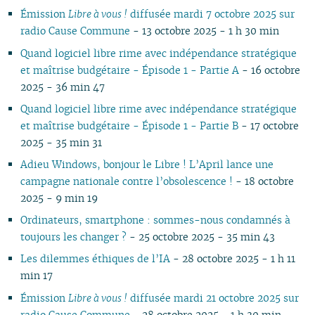
02
01
01
01
01
01
02
01
01
01
0
Émission
Libre à vous !
diffusée mardi 7 octobre 2025 sur
01
radio Cause Commune
- 13 octobre 2025 - 1 h 30 min
Quand logiciel libre rime avec indépendance stratégique
et maîtrise budgétaire - Épisode 1 - Partie A
- 16 octobre
2025 - 36 min 47
Quand logiciel libre rime avec indépendance stratégique
et maîtrise budgétaire - Épisode 1 - Partie B
- 17 octobre
2025 - 35 min 31
Adieu Windows, bonjour le Libre ! L’April lance une
campagne nationale contre l’obsolescence !
- 18 octobre
2025 - 9 min 19
Ordinateurs, smartphone : sommes-nous condamnés à
toujours les changer ?
- 25 octobre 2025 - 35 min 43
Les dilemmes éthiques de l’IA
- 28 octobre 2025 - 1 h 11
min 17
Émission
Libre à vous !
diffusée mardi 21 octobre 2025 sur
radio Cause Commune
- 28 octobre 2025 - 1 h 30 min