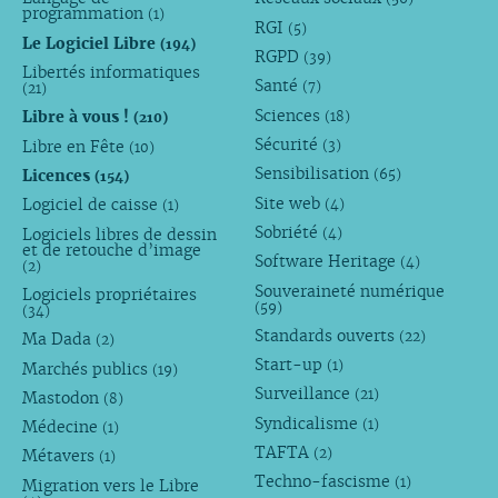
programmation
(1)
RGI
(5)
Le Logiciel Libre
(194)
RGPD
(39)
Libertés informatiques
Santé
(7)
(21)
Sciences
Libre à vous !
(18)
(210)
Sécurité
Libre en Fête
(3)
(10)
Sensibilisation
Licences
(65)
(154)
Site web
Logiciel de caisse
(4)
(1)
Sobriété
Logiciels libres de dessin
(4)
et de retouche d’image
Software Heritage
(4)
(2)
Souveraineté numérique
Logiciels propriétaires
(59)
(34)
Standards ouverts
(22)
Ma Dada
(2)
Start-up
(1)
Marchés publics
(19)
Surveillance
(21)
Mastodon
(8)
Syndicalisme
(1)
Médecine
(1)
TAFTA
(2)
Métavers
(1)
Techno-fascisme
(1)
Migration vers le Libre