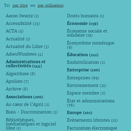
Tri
par titre
ou
par utilisation
Aaron Swartz
Droits humains
(1)
(1)
Accessibilité
Économie
(23)
(159)
ACTA
Économie sociale et
(5)
solidaire
(19)
Actualité
(1)
Écosystème numérique
Actualité du Libre
(3)
(9)
AdieuWindows
Éducation
(4)
(222)
Administrations et
Enshittification
(2)
collectivités
(244)
Entreprise
(100)
Algorithme
(8)
Entreprises
(69)
Aprilien
(7)
Environnement
(21)
Archive
(8)
Espace membre
(2)
Associations
(200)
État et administrations
Au cœur de l’April
(2)
(76)
Biais - Discrimination
Europe
(3)
(102)
Bibliothèques,
Évènements libristes
(12)
médiathèques et logiciel
libre
Facturation électronique
(1)