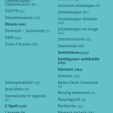
Cyberattaques -
Cybersécurité
(30)
Inclusion numérique
(6)
DADVSI
(4)
Informatique
(67)
Désinformation
(25)
Informatique déloyale
(43)
Divers
(160)
Informatique en nuage
Diversité - Inclusivité
(3)
(44)
DRM
(34)
Infrastructures
(11)
Droit d’auteur
(78)
Innovation
(68)
Institutions
(423)
Intelligence artificielle
(185)
Internet
(283)
Internet
(22)
Interopérabilité
Radio Cause Commune
(35)
(3)
Jeux libres
(5)
Raising awareness
(1)
Journalisme et logiciels
Rançongiciel
(1)
(3)
L’April
Recherche
(136)
(34)
Langage de
Réseaux sociaux
(56)