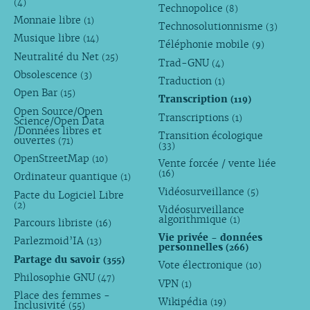
(4)
Technopolice
(8)
Monnaie libre
(1)
Technosolutionnisme
(3)
Musique libre
(14)
Téléphonie mobile
(9)
Neutralité du Net
(25)
Trad-GNU
(4)
Obsolescence
(3)
Traduction
(1)
Open Bar
(15)
Transcription
(119)
Open Source/Open
Transcriptions
(1)
Science/Open Data
/Données libres et
Transition écologique
ouvertes
(71)
(33)
OpenStreetMap
(10)
Vente forcée / vente liée
(16)
Ordinateur quantique
(1)
Vidéosurveillance
(5)
Pacte du Logiciel Libre
(2)
Vidéosurveillance
algorithmique
(1)
Parcours libriste
(16)
Vie privée - données
Parlezmoid’IA
(13)
personnelles
(266)
Partage du savoir
(355)
Vote électronique
(10)
Philosophie GNU
(47)
VPN
(1)
Place des femmes -
Wikipédia
(19)
Inclusivité
(55)