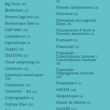
(1)
Big Tech
(21)
Fausses informations
(2)
Blockchain
(3)
Fédiverse
(5)
Brevets logiciels
(13)
Formation aux logiciels
Bureautique libre
libres
(1)
(8)
Café libre
Fournisseurs d’accès à
(21)
Internet associatifs
(1)
Candidats.fr
(1)
Framanet
(1)
Capitalisme
(1)
Framasoft
(2)
Chapril
(16)
Framasoft -
CHATONS
(51)
Collectivisons Internet /
Convivialisons Internet
Cloud computing
(6)
(6)
Communs
(13)
Framasoft -
Dégooglisons Internet
Communs numériques
(15)
(19)
Framaspace
(1)
Conference
(75)
GAFAM
(45)
Créativité - Art
(4)
Géopolitique
(4)
Cryptographie
(1)
Graine de libriste
(1)
Culture libre
(13)
HADOPI
(14)