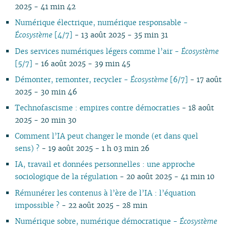
2025 - 41 min 42
02
01
01
01
01
01
02
01
01
01
0
01
Numérique électrique, numérique responsable -
Écosystème
[4/7]
- 13 août 2025 - 35 min 31
Des services numériques légers comme l’air -
Écosystème
[5/7]
- 16 août 2025 - 39 min 45
Démonter, remonter, recycler -
Écosystème
[6/7]
- 17 août
2025 - 30 min 46
Technofascisme : empires contre démocraties
- 18 août
2025 - 20 min 30
Comment l’IA peut changer le monde (et dans quel
sens) ?
- 19 août 2025 - 1 h 03 min 26
IA, travail et données personnelles : une approche
sociologique de la régulation
- 20 août 2025 - 41 min 10
Rémunérer les contenus à l’ère de l’IA : l’équation
impossible ?
- 22 août 2025 - 28 min
Numérique sobre, numérique démocratique -
Écosystème