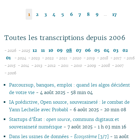
…
1
2
3
4
5
6
7
8
9
17
Toutes les transcriptions depuis 2006
12
11
10
09
08
07
06
05
04
03
02
- 2026
- 2025
08
01
- 2024
- 2023
- 2022
- 2021
- 2020
- 2019
- 2018
- 2017
- 2016
07
12
12
12
12
12
12
12
12
1
- 2015
- 2014
- 2013
- 2012
- 2011
- 2010
- 2009
- 2008
- 2007
12
06
11
12
11
12
11
12
11
12
11
12
11
04
11
12
11
04
1
- 2006
11
05
10
10
11
10
10
10
11
10
11
10
11
10
10
11
10
1
Parcoursup, banques, emploi : quand les algos décident
10
04
09
10
09
09
09
09
09
10
09
10
09
09
10
09
0
de votre vie
- 4 août 2025 - 58 min 04
09
03
08
09
08
08
08
08
08
09
08
09
08
08
06
08
0
08
02
07
08
07
04
07
07
07
08
07
08
07
07
01
07
0
IA prédictive, Open source, souveraineté : le combat de
07
01
06
07
06
02
06
06
06
07
06
07
06
06
06
0
Yann Lechelle avec Probabl
- 6 août 2025 - 20 min 08
06
05
06
05
05
04
05
06
05
06
05
05
05
0
Startups d’État :
open source
, communs digitaux et
05
04
04
04
04
03
04
05
04
05
04
04
04
0
souveraineté numérique
- 7 août 2025 - 1 h 03 min 16
04
03
03
03
03
01
03
04
03
04
03
03
03
0
Dans les usines de données -
Écosystème
[3/7]
- 11 août
03
02
02
02
02
02
03
02
03
02
02
02
0