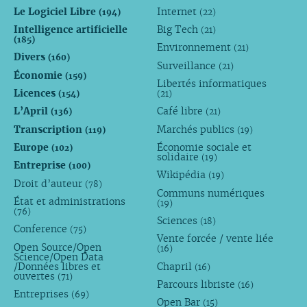
Le Logiciel Libre
Internet
(194)
(22)
Intelligence artificielle
Big Tech
(21)
(185)
Environnement
(21)
Divers
(160)
Surveillance
(21)
Économie
(159)
Libertés informatiques
Licences
(154)
(21)
L’April
Café libre
(136)
(21)
Transcription
Marchés publics
(119)
(19)
Europe
Économie sociale et
(102)
solidaire
(19)
Entreprise
(100)
Wikipédia
(19)
Droit d’auteur
(78)
Communs numériques
État et administrations
(19)
(76)
Sciences
(18)
Conference
(75)
Vente forcée / vente liée
Open Source/Open
(16)
Science/Open Data
/Données libres et
Chapril
(16)
ouvertes
(71)
Parcours libriste
(16)
Entreprises
(69)
Open Bar
(15)