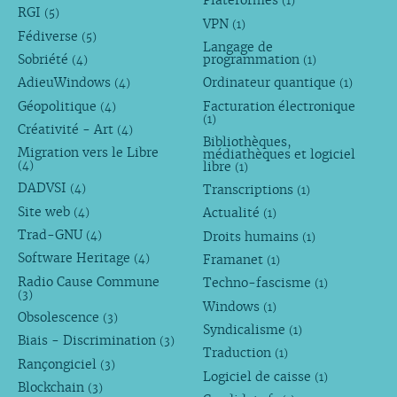
Plateformes
(1)
RGI
(5)
VPN
(1)
Fédiverse
(5)
Langage de
Sobriété
programmation
(4)
(1)
AdieuWindows
Ordinateur quantique
(4)
(1)
Géopolitique
Facturation électronique
(4)
(1)
Créativité - Art
(4)
Bibliothèques,
Migration vers le Libre
médiathèques et logiciel
libre
(4)
(1)
DADVSI
Transcriptions
(4)
(1)
Site web
Actualité
(4)
(1)
Trad-GNU
Droits humains
(4)
(1)
Software Heritage
Framanet
(4)
(1)
Radio Cause Commune
Techno-fascisme
(1)
(3)
Windows
(1)
Obsolescence
(3)
Syndicalisme
(1)
Biais - Discrimination
(3)
Traduction
(1)
Rançongiciel
(3)
Logiciel de caisse
(1)
Blockchain
(3)