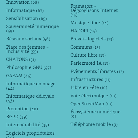
Innovation
(68)
Framasoft -
Informatique
Dégooglisons Internet
(67)
(15)
Sensibilisation
(65)
Musique libre
(14)
Souveraineté numérique
HADOPI
(59)
(14)
Réseaux sociaux
Brevets logiciels
(56)
(13)
Place des femmes -
Communs
(13)
Inclusivité
(55)
Culture libre
(13)
CHATONS
(51)
Parlezmoid’IA
(13)
Philosophie GNU
(47)
Évènements libristes
(12)
GAFAM
(45)
Infrastructures
(11)
Informatique en nuage
Libre en Fête
(10)
(44)
Vote électronique
Informatique déloyale
(10)
(43)
OpenStreetMap
(10)
Promotion
(40)
Écosystème numérique
RGPD
(9)
(39)
Téléphonie mobile
Interopérabilité
(9)
(35)
Logiciels propriétaires
(34)