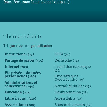
Dans l’émission Libre à vous ! du 19 (…)
Thèmes récents
Tri
par titre
ou
par utilisation
Institutions
DRM
(423)
(34)
Partage du savoir
Recherche
(355)
(34)
Internet
Transition écologique
(283)
(33)
Vie privée - données
personnelles
Cyberattaques -
(266)
Cybersécurité
(30)
Administrations et
collectivités
Neutralité du Net
(244)
(25)
Éducation
Désinformation
(222)
(25)
Libre à vous !
Accessibilité
(210)
(23)
Associations
Standards ouverts
(200)
(22)