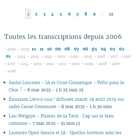
…
1
2
3
4
5
6
7
8
9
17
Toutes les transcriptions depuis 2006
12
11
10
09
08
07
06
05
04
03
02
- 2026
- 2025
08
01
- 2024
- 2023
- 2022
- 2021
- 2020
- 2019
- 2018
- 2017
- 2016
07
12
12
12
12
12
12
12
12
1
- 2015
- 2014
- 2013
- 2012
- 2011
- 2010
- 2009
- 2008
- 2007
12
06
11
12
11
12
11
12
11
12
11
12
11
04
11
12
11
04
1
- 2006
11
05
10
10
11
10
10
10
11
10
11
10
11
10
10
11
10
1
Sasha Luccioni - IA et Crise Climatique - Prêts pour le
10
04
09
10
09
09
09
09
09
10
09
10
09
09
10
09
0
Choc ?
- 6 mai 2025 - 1 h 25 min 25
09
03
08
09
08
08
08
08
08
09
08
09
08
08
06
08
0
08
02
07
08
07
04
07
07
07
08
07
08
07
07
01
07
0
Émission
Libre à vous !
diffusée mardi 29 avril 2025 sur
07
01
06
07
06
02
06
06
06
07
06
07
06
06
06
0
radio Cause Commune
- 6 mai 2025 - 1 h 30 min
06
05
06
05
05
04
05
06
05
06
05
05
05
0
Lou Welgryn - Pirates de la Tech : Cap sur le bien
05
04
04
04
04
03
04
05
04
05
04
04
04
0
commun
- 7 mai 2025 - 51 min 13
04
03
03
03
03
01
03
04
03
04
03
03
03
0
Licences Open Source et IA : Quelles licences sont les
03
02
02
02
02
02
03
02
03
02
02
02
0