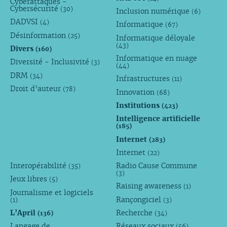
Cyberattaques -
Cybersécurité
(30)
Inclusion numérique
(6)
DADVSI
(4)
Informatique
(67)
Désinformation
(25)
Informatique déloyale
(43)
Divers
(160)
Informatique en nuage
Diversité - Inclusivité
(3)
(44)
DRM
(34)
Infrastructures
(11)
Droit d’auteur
(78)
Innovation
(68)
Institutions
(423)
Intelligence artificielle
(185)
Internet
(283)
Internet
(22)
Interopérabilité
Radio Cause Commune
(35)
(3)
Jeux libres
(5)
Raising awareness
(1)
Journalisme et logiciels
Rançongiciel
(1)
(3)
L’April
Recherche
(136)
(34)
Langage de
Réseaux sociaux
(56)