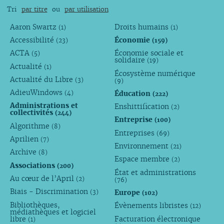
Tri
par titre
ou
par utilisation
Aaron Swartz
Droits humains
(1)
(1)
Accessibilité
Économie
(23)
(159)
ACTA
Économie sociale et
(5)
solidaire
(19)
Actualité
(1)
Écosystème numérique
Actualité du Libre
(3)
(9)
AdieuWindows
Éducation
(4)
(222)
Administrations et
Enshittification
(2)
collectivités
(244)
Entreprise
(100)
Algorithme
(8)
Entreprises
(69)
Aprilien
(7)
Environnement
(21)
Archive
(8)
Espace membre
(2)
Associations
(200)
État et administrations
Au cœur de l’April
(2)
(76)
Biais - Discrimination
Europe
(3)
(102)
Bibliothèques,
Évènements libristes
(12)
médiathèques et logiciel
libre
Facturation électronique
(1)