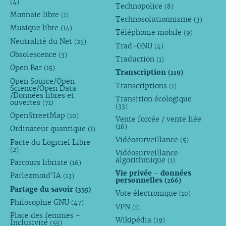
(4)
Technopolice
(8)
Monnaie libre
(1)
Technosolutionnisme
(3)
Musique libre
(14)
Téléphonie mobile
(9)
Neutralité du Net
(25)
Trad-GNU
(4)
Obsolescence
(3)
Traduction
(1)
Open Bar
(15)
Transcription
(119)
Open Source/Open
Transcriptions
(1)
Science/Open Data
/Données libres et
Transition écologique
ouvertes
(71)
(33)
OpenStreetMap
(10)
Vente forcée / vente liée
(16)
Ordinateur quantique
(1)
Vidéosurveillance
(5)
Pacte du Logiciel Libre
(2)
Vidéosurveillance
algorithmique
(1)
Parcours libriste
(16)
Vie privée - données
Parlezmoid’IA
(13)
personnelles
(266)
Partage du savoir
(355)
Vote électronique
(10)
Philosophie GNU
(47)
VPN
(1)
Place des femmes -
Wikipédia
(19)
Inclusivité
(55)