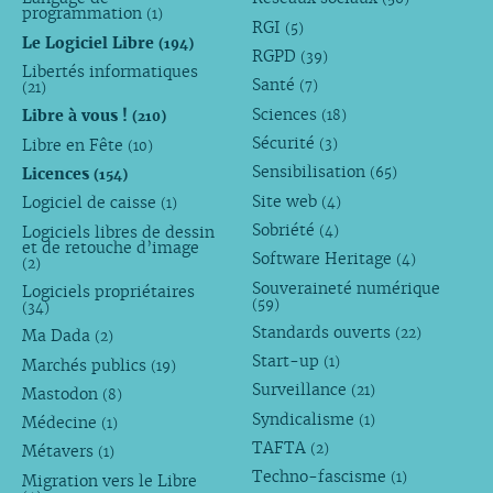
programmation
(1)
RGI
(5)
Le Logiciel Libre
(194)
RGPD
(39)
Libertés informatiques
Santé
(7)
(21)
Sciences
Libre à vous !
(18)
(210)
Sécurité
Libre en Fête
(3)
(10)
Sensibilisation
Licences
(65)
(154)
Site web
Logiciel de caisse
(4)
(1)
Sobriété
Logiciels libres de dessin
(4)
et de retouche d’image
Software Heritage
(4)
(2)
Souveraineté numérique
Logiciels propriétaires
(59)
(34)
Standards ouverts
(22)
Ma Dada
(2)
Start-up
(1)
Marchés publics
(19)
Surveillance
(21)
Mastodon
(8)
Syndicalisme
(1)
Médecine
(1)
TAFTA
(2)
Métavers
(1)
Techno-fascisme
(1)
Migration vers le Libre