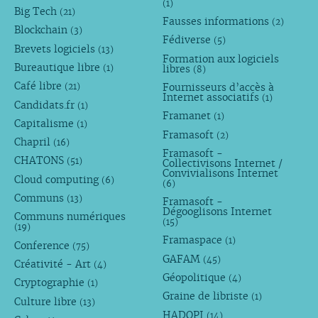
(1)
Big Tech
(21)
Fausses informations
(2)
Blockchain
(3)
Fédiverse
(5)
Brevets logiciels
(13)
Formation aux logiciels
Bureautique libre
libres
(1)
(8)
Café libre
Fournisseurs d’accès à
(21)
Internet associatifs
(1)
Candidats.fr
(1)
Framanet
(1)
Capitalisme
(1)
Framasoft
(2)
Chapril
(16)
Framasoft -
CHATONS
(51)
Collectivisons Internet /
Convivialisons Internet
Cloud computing
(6)
(6)
Communs
(13)
Framasoft -
Dégooglisons Internet
Communs numériques
(15)
(19)
Framaspace
(1)
Conference
(75)
GAFAM
(45)
Créativité - Art
(4)
Géopolitique
(4)
Cryptographie
(1)
Graine de libriste
(1)
Culture libre
(13)
HADOPI
(14)