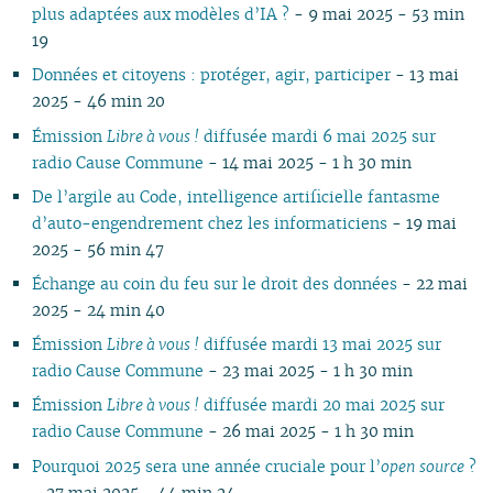
plus adaptées aux modèles d’IA ?
- 9 mai 2025 - 53 min
02
01
01
01
01
01
02
01
01
01
0
19
01
Données et citoyens : protéger, agir, participer
- 13 mai
2025 - 46 min 20
Émission
Libre à vous !
diffusée mardi 6 mai 2025 sur
radio Cause Commune
- 14 mai 2025 - 1 h 30 min
De l’argile au Code, intelligence artificielle fantasme
d’auto-engendrement chez les informaticiens
- 19 mai
2025 - 56 min 47
Échange au coin du feu sur le droit des données
- 22 mai
2025 - 24 min 40
Émission
Libre à vous !
diffusée mardi 13 mai 2025 sur
radio Cause Commune
- 23 mai 2025 - 1 h 30 min
Émission
Libre à vous !
diffusée mardi 20 mai 2025 sur
radio Cause Commune
- 26 mai 2025 - 1 h 30 min
Pourquoi 2025 sera une année cruciale pour l’
open source
?
- 27 mai 2025 - 44 min 24