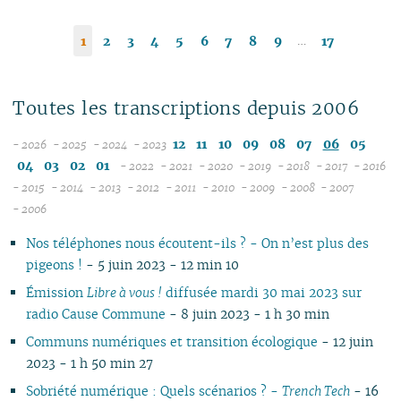
…
1
2
3
4
5
6
7
8
9
17
Toutes les transcriptions depuis 2006
12
11
10
09
08
07
06
05
- 2026
- 2025
- 2024
- 2023
08
12
12
04
03
02
01
- 2022
- 2021
- 2020
- 2019
- 2018
- 2017
- 2016
07
11
11
12
12
12
12
12
12
1
- 2015
- 2014
- 2013
- 2012
- 2011
- 2010
- 2009
- 2008
- 2007
12
06
12
10
12
10
11
12
11
12
11
12
11
04
11
12
11
04
1
- 2006
11
05
10
11
09
10
09
10
11
10
11
10
11
10
10
11
10
1
Nos téléphones nous écoutent-ils ? - On n’est plus des
10
04
10
08
09
08
09
09
09
10
09
10
09
09
10
09
0
pigeons !
- 5 juin 2023 - 12 min 10
09
03
09
07
08
07
08
08
08
09
08
09
08
08
06
08
0
08
02
08
06
04
06
07
07
07
08
07
08
07
07
01
07
0
Émission
Libre à vous !
diffusée mardi 30 mai 2023 sur
07
01
07
05
02
05
06
06
06
07
06
07
06
06
06
0
radio Cause Commune
- 8 juin 2023 - 1 h 30 min
06
06
04
04
05
04
05
06
05
06
05
05
05
0
Communs numériques et transition écologique
- 12 juin
05
04
03
03
04
03
04
05
04
05
04
04
04
0
2023 - 1 h 50 min 27
04
03
02
02
03
01
03
04
03
04
03
03
03
0
Sobriété numérique : Quels scénarios ? -
Trench Tech
- 16
03
02
01
01
02
02
03
02
03
02
02
02
0