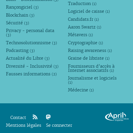
Traduction
(1)
Rançongiciel
(3)
Logiciel de caisse
(1)
Blockchain
(3)
Candidats.fr
(1)
Sécurité
(3)
Aaron Swartz
(1)
Privacy - personal data
Métavers
(3)
(1)
Technosolutionnisme
Cryptographie
(3)
(1)
Podcasting
Raising awareness
(3)
(1)
Actualité du Libre
Graine de libriste
(3)
(1)
Diversité - Inclusivité
Fournisseurs d’accès à
(3)
Internet associatifs
(1)
Fausses informations
(2)
Journalisme et logiciels
(1)
Médecine
(1)
Contact
Mentions légales
rss
mastodon
Se connecter