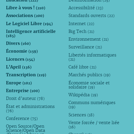
(222)
(25)
Libre à vous !
Accessibilité
(210)
(23)
Associations
Standards ouverts
(200)
(22)
Le Logiciel Libre
Internet
(194)
(22)
Intelligence artificielle
Big Tech
(21)
(185)
Environnement
(21)
Divers
(160)
Surveillance
(21)
Économie
(159)
Libertés informatiques
Licences
(154)
(21)
L’April
Café libre
(136)
(21)
Transcription
Marchés publics
(119)
(19)
Europe
Économie sociale et
(102)
solidaire
(19)
Entreprise
(100)
Wikipédia
(19)
Droit d’auteur
(78)
Communs numériques
État et administrations
(19)
(76)
Sciences
(18)
Conference
(75)
Vente forcée / vente liée
Open Source/Open
(16)
Science/Open Data