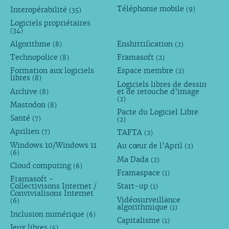
Téléphonie mobile
Interopérabilité
(9)
(35)
Logiciels propriétaires
(34)
Algorithme
Enshittification
(8)
(2)
Technopolice
Framasoft
(8)
(2)
Formation aux logiciels
Espace membre
(2)
libres
(8)
Logiciels libres de dessin
Archive
et de retouche d’image
(8)
(2)
Mastodon
(8)
Pacte du Logiciel Libre
Santé
(7)
(2)
Aprilien
TAFTA
(7)
(2)
Windows 10/Windows 11
Au cœur de l’April
(2)
(6)
Ma Dada
(2)
Cloud computing
(6)
Framaspace
(1)
Framasoft -
Collectivisons Internet /
Start-up
(1)
Convivialisons Internet
Vidéosurveillance
(6)
algorithmique
(1)
Inclusion numérique
(6)
Capitalisme
(1)
Jeux libres
(5)