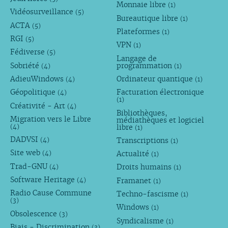
Monnaie libre
(1)
Vidéosurveillance
(5)
Bureautique libre
(1)
ACTA
(5)
Plateformes
(1)
RGI
(5)
VPN
(1)
Fédiverse
(5)
Langage de
Sobriété
programmation
(4)
(1)
AdieuWindows
Ordinateur quantique
(4)
(1)
Géopolitique
Facturation électronique
(4)
(1)
Créativité - Art
(4)
Bibliothèques,
Migration vers le Libre
médiathèques et logiciel
libre
(4)
(1)
DADVSI
Transcriptions
(4)
(1)
Site web
Actualité
(4)
(1)
Trad-GNU
Droits humains
(4)
(1)
Software Heritage
Framanet
(4)
(1)
Radio Cause Commune
Techno-fascisme
(1)
(3)
Windows
(1)
Obsolescence
(3)
Syndicalisme
(1)
Biais - Discrimination
(3)