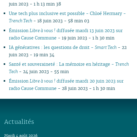
juin 2023 - 1 h 13 min 38
02
01
01
01
02
01
01
01
0
01
Une tech plus inclusive est possible - Chloé Hermary -
Trench Tech
- 18 juin 2023 - 58 min 03
Émission
Libre à vous !
diffusée mardi 13 juin 2023 sur
radio Cause Commune
- 19 juin 2023 - 1 h 30 min
IA génératives : les questions de droit -
Smart Tech
- 22
juin 2023 - 19 min 34
Santé et souveraineté : La mémoire en héritage -
Trench
Tech
- 24 juin 2023 - 55 min
Émission
Libre à vous !
diffusée mardi 20 juin 2023 sur
radio Cause Commune
- 28 juin 2023 - 1 h 30 min
Actualités
Mardi 4 août 2026