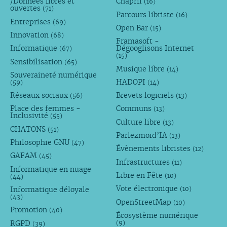
/Données libres et
Chapril
(16)
ouvertes
(71)
Parcours libriste
(16)
Entreprises
(69)
Open Bar
(15)
Innovation
(68)
Framasoft -
Informatique
Dégooglisons Internet
(67)
(15)
Sensibilisation
(65)
Musique libre
(14)
Souveraineté numérique
HADOPI
(59)
(14)
Réseaux sociaux
Brevets logiciels
(56)
(13)
Place des femmes -
Communs
(13)
Inclusivité
(55)
Culture libre
(13)
CHATONS
(51)
Parlezmoid’IA
(13)
Philosophie GNU
(47)
Évènements libristes
(12)
GAFAM
(45)
Infrastructures
(11)
Informatique en nuage
Libre en Fête
(10)
(44)
Vote électronique
Informatique déloyale
(10)
(43)
OpenStreetMap
(10)
Promotion
(40)
Écosystème numérique
RGPD
(9)
(39)