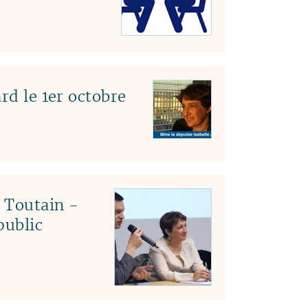
rd le 1er octobre
c Toutain -
public