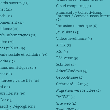
dards ouverts
(22)
Cloud computing
(6)
rnet
(22)
Framasoft - Collectivisons
Tech
Internet / Convivialisons Inter
(21)
(6)
ronnement
(21)
Inclusion numérique
(6)
illance
(21)
Jeux libres
(5)
tés informatiques
(21)
Vidéosurveillance
(5)
libre
(21)
ACTA
(5)
hés publics
(19)
RGI
(5)
mie sociale et solidaire
(19)
Fédiverse
(5)
pédia
(19)
Sobriété
(4)
uns numériques
(19)
AdieuWindows
(4)
nces
(18)
Géopolitique
(4)
 forcée / vente liée
(16)
Créativité - Art
(4)
ril
(16)
Migration vers le Libre
(4)
urs libriste
(16)
DADVSI
(4)
 Bar
(15)
Site web
(4)
asoft - Dégooglisons
rnet
Trad-GNU
(15)
(4)