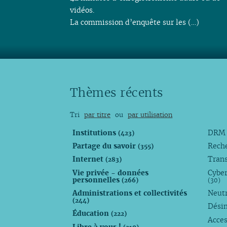
vidéos.
La commission d’enquête sur les (…)
Thèmes récents
Tri
par titre
ou
par utilisation
Institutions
DR
(423)
Partage du savoir
Rech
(355)
Internet
Trans
(283)
Vie privée - données
Cyber
personnelles
(266)
(30)
Administrations et collectivités
Neutr
(244)
Dési
Éducation
(222)
Acces
Libre à vous !