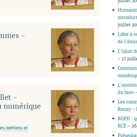
juillet 2
05
Humanité
04
introduc
03
juillet 2
02
emmes -
Libre à 
01
de l’émis
L’idiot 
- 17 juil
Comment 
numériqu
L’assist
du bien
llet -
Les comm
du numérique
Rauzy -
RGPD : q
RCF
- 26 
es métiers et
Présenta