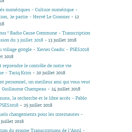
018
05
03
05
03
04
03
03
03
03
05
03
05
03
s numériques - Culture numérique -
04
02
04
02
03
02
02
01
02
04
02
04
02
tion, 2e partie - Hervé Le Crosnier
- 12
03
01
03
01
02
01
01
01
03
01
03
01
018
02
02
02
vous ! Radio Cause Commune - Transcription
01
01
sion du 3 juillet 2018
- 13 juillet 2018
du village g00gle - Xavier Coadic - PSES2018
let 2018
reprendre le contrôle de notre vie
e - Tariq Krim
- 20 juillet 2018
ant personnel, un meilleur ami qui vous veut
 - Guillaume Champeau
- 24 juillet 2018
uns, la recherche et le libre accès - Pablo
 PSES2018
- 25 juillet 2018
uels changements pour les internautes -
juillet 2018
tion du groupe Transcriptions de l’April -