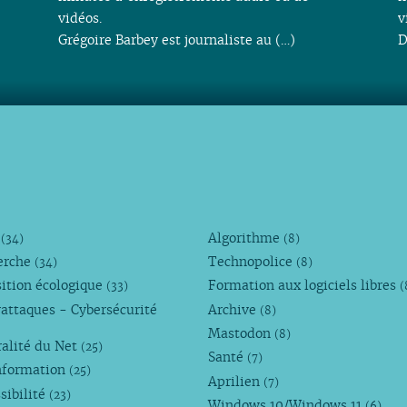
vidéos.
v
Grégoire Barbey est journaliste au (…)
D
M
Algorithme
(34)
(8)
erche
Technopolice
(34)
(8)
ition écologique
Formation aux logiciels libres
(33)
(
attaques - Cybersécurité
Archive
(8)
Mastodon
(8)
alité du Net
(25)
Santé
(7)
nformation
(25)
Aprilien
(7)
sibilité
(23)
Windows 10/Windows 11
(6)