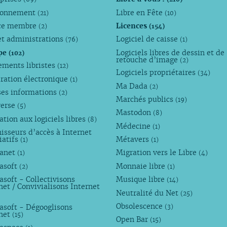
ronnement
Libre en Fête
(21)
(10)
ce membre
Licences
(2)
(154)
et administrations
Logiciel de caisse
(76)
(1)
pe
Logiciels libres de dessin et de
(102)
retouche d’image
(2)
ements libristes
(12)
Logiciels propriétaires
(34)
ration électronique
(1)
Ma Dada
(2)
ses informations
(2)
Marchés publics
(19)
verse
(5)
Mastodon
(8)
tion aux logiciels libres
(8)
Médecine
(1)
isseurs d’accès à Internet
iatifs
Métavers
(1)
(1)
anet
Migration vers le Libre
(1)
(4)
asoft
Monnaie libre
(2)
(1)
soft - Collectivisons
Musique libre
(14)
net / Convivialisons Internet
Neutralité du Net
(25)
Obsolescence
asoft - Dégooglisons
(3)
rnet
(15)
Open Bar
(15)