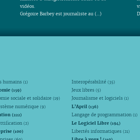
vidéos.
v
Grégoire Barbey est journaliste au (…)
D
ts humains
Interopérabilité
(1)
(35)
omie
Jeux libres
(159)
(5)
mie sociale et solidaire
Journalisme et logiciels
(19)
(1)
ystème numérique
L’April
(9)
(136)
ation
Langage de programmation
(222)
(1)
ttification
Le Logiciel Libre
(2)
(194)
eprise
Libertés informatiques
(100)
(21)
eprises
Libre à vous !
(69)
(210)