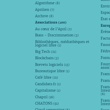
Algorithme
(8)
Envi
Aprilien
(7)
Espa
Archive
(8)
État 
Associations
(200)
Euro
Au cœur de l’April
(2)
Évèn
Biais - Discrimination
(3)
Factu
Bibliothèques, médiathèques et
Faus
logiciel libre
(1)
Fédi
Big Tech
(21)
Forma
Blockchain
(3)
Fourn
Brevets logiciels
(13)
assoc
Bureautique libre
(1)
Fram
Café libre
(21)
Fram
Candidats.fr
(1)
Frama
Capitalisme
Inter
(1)
(6)
Chapril
(16)
Fram
CHATONS
Inte
(51)
Cloud computing
(6)