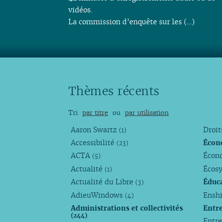
vidéos.
La commission d’enquête sur les (…)
Thèmes récents
Tri
par titre
ou
par utilisation
Aaron Swartz
Droi
(1)
Accessibilité
Écon
(23)
ACTA
Écono
(5)
Actualité
Écos
(1)
Actualité du Libre
Éduc
(3)
AdieuWindows
Enshi
(4)
Administrations et collectivités
Entr
(244)
Entr