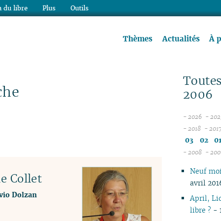
 du libre
Plus
Outils
re à lire !
Thèmes
Actualités
À 
Toutes
che
2006
- 2026
- 202
08
- 2018
- 201
12
07
03
02
0
11
06
- 2008
- 200
10
05
12
Neuf moi
09
04
11
le Collet
avril 201
08
03
10
lvio Dolzan
07
02
06
April, Li
06
01
01
libre ?
- 
05