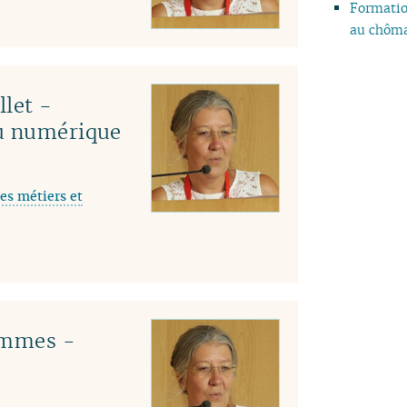
Formatio
04
au chôma
03
02
01
llet -
du numérique
es métiers et
emmes -