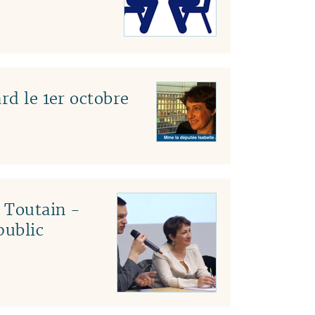
rd le 1er octobre
c Toutain -
public