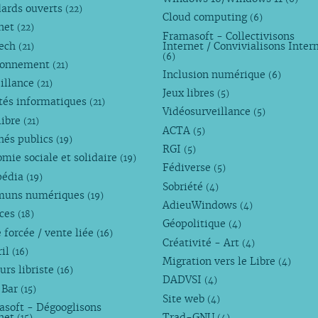
dards ouverts
(22)
Cloud computing
(6)
rnet
(22)
Framasoft - Collectivisons
Tech
Internet / Convivialisons Inter
(21)
(6)
ronnement
(21)
Inclusion numérique
(6)
illance
(21)
Jeux libres
(5)
tés informatiques
(21)
Vidéosurveillance
(5)
libre
(21)
ACTA
(5)
hés publics
(19)
RGI
(5)
mie sociale et solidaire
(19)
Fédiverse
(5)
pédia
(19)
Sobriété
(4)
uns numériques
(19)
AdieuWindows
(4)
nces
(18)
Géopolitique
(4)
 forcée / vente liée
(16)
Créativité - Art
(4)
ril
(16)
Migration vers le Libre
(4)
urs libriste
(16)
DADVSI
(4)
 Bar
(15)
Site web
(4)
asoft - Dégooglisons
rnet
Trad-GNU
(15)
(4)