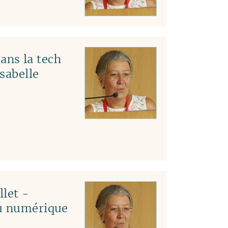
04
03
02
01
ns la tech
Isabelle
llet -
du numérique