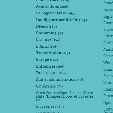
(210)
Stan
Associations
(200)
Inte
Le Logiciel Libre
(194)
Big 
Intelligence artificielle
(185)
Envi
Divers
(160)
Surve
Économie
(159)
Liber
Licences
(154)
Café 
L’April
(136)
Marc
Transcription
(119)
Écono
Europe
(102)
Wiki
Entreprise
(100)
Comm
Droit d’auteur
(78)
Scie
État et administrations
(76)
Vente
Conference
(75)
Chap
Open Source/Open Science/Open
Parco
Data /Données libres et ouvertes
(71)
Open
Entreprises
(69)
Fram
Inte