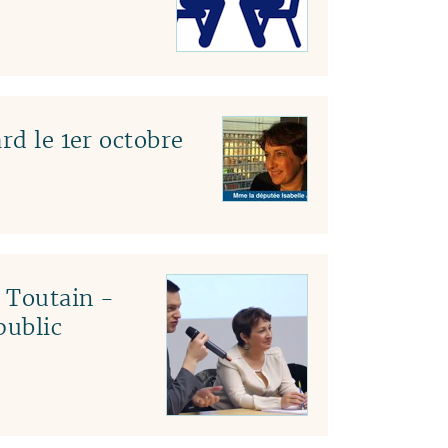
rd le 1er octobre
c Toutain -
public