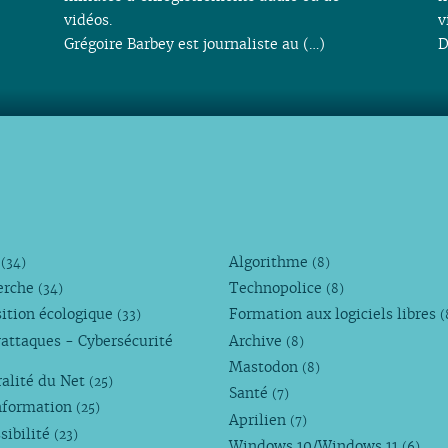
vidéos.
v
Grégoire Barbey est journaliste au (…)
D
M
Algorithme
(34)
(8)
erche
Technopolice
(34)
(8)
ition écologique
Formation aux logiciels libres
(33)
(
attaques - Cybersécurité
Archive
(8)
Mastodon
(8)
alité du Net
(25)
Santé
(7)
nformation
(25)
Aprilien
(7)
sibilité
(23)
Windows 10/Windows 11
(6)