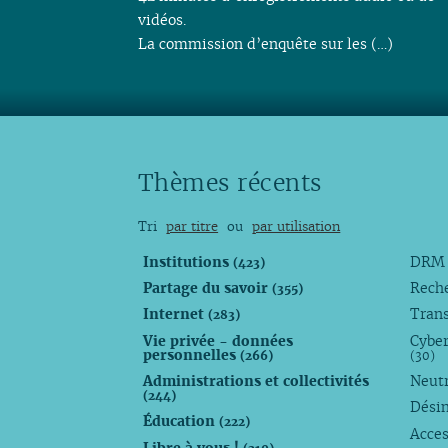
vidéos.
La commission d’enquête sur les (…)
Thèmes récents
Tri
par titre
ou
par utilisation
Institutions
DR
(423)
Partage du savoir
Rech
(355)
Internet
Trans
(283)
Vie privée - données
Cyber
personnelles
(266)
(30)
Administrations et collectivités
Neutr
(244)
Dési
Éducation
(222)
Acces
Libre à vous !