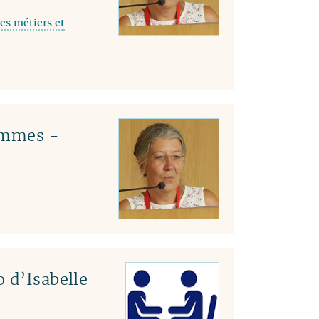
es métiers et
emmes -
 d’Isabelle