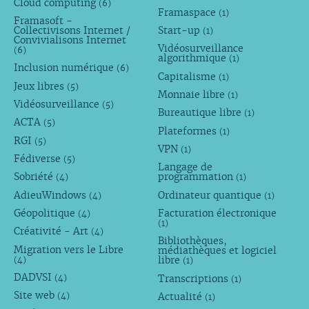
Cloud computing
(6)
Framaspace
(1)
Framasoft -
Collectivisons Internet /
Start-up
(1)
Convivialisons Internet
Vidéosurveillance
(6)
algorithmique
(1)
Inclusion numérique
(6)
Capitalisme
(1)
Jeux libres
(5)
Monnaie libre
(1)
Vidéosurveillance
(5)
Bureautique libre
(1)
ACTA
(5)
Plateformes
(1)
RGI
(5)
VPN
(1)
Fédiverse
(5)
Langage de
Sobriété
programmation
(4)
(1)
AdieuWindows
Ordinateur quantique
(4)
(1)
Géopolitique
Facturation électronique
(4)
(1)
Créativité - Art
(4)
Bibliothèques,
Migration vers le Libre
médiathèques et logiciel
libre
(4)
(1)
DADVSI
Transcriptions
(4)
(1)
Site web
Actualité
(4)
(1)