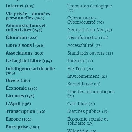
Internet
Transition écologique
(283)
(33)
Vie privée - données
personnelles
Cyberattaques -
(266)
Cybersécurité
(30)
Administrations et
collectivités
Neutralité du Net
(244)
(25)
Éducation
Désinformation
(222)
(25)
Libre à vous !
Accessibilité
(210)
(23)
Associations
Standards ouverts
(200)
(22)
Le Logiciel Libre
Internet
(194)
(22)
Intelligence artificielle
Big Tech
(21)
(185)
Environnement
(21)
Divers
(160)
Surveillance
(21)
Économie
(159)
Libertés informatiques
Licences
(154)
(21)
L’April
Café libre
(136)
(21)
Transcription
Marchés publics
(119)
(19)
Europe
Économie sociale et
(102)
solidaire
(19)
Entreprise
(100)
Wikipédia
(19)