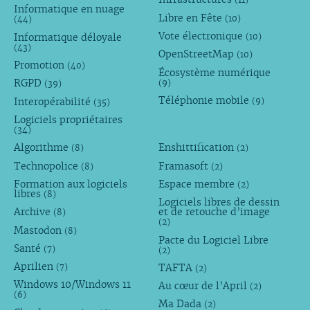
Informatique en nuage
Libre en Fête
(10)
(44)
Vote électronique
Informatique déloyale
(10)
(43)
OpenStreetMap
(10)
Promotion
(40)
Écosystème numérique
RGPD
(9)
(39)
Téléphonie mobile
Interopérabilité
(9)
(35)
Logiciels propriétaires
(34)
Algorithme
Enshittification
(8)
(2)
Technopolice
Framasoft
(8)
(2)
Formation aux logiciels
Espace membre
(2)
libres
(8)
Logiciels libres de dessin
Archive
et de retouche d’image
(8)
(2)
Mastodon
(8)
Pacte du Logiciel Libre
Santé
(7)
(2)
Aprilien
TAFTA
(7)
(2)
Windows 10/Windows 11
Au cœur de l’April
(2)
(6)
Ma Dada
(2)