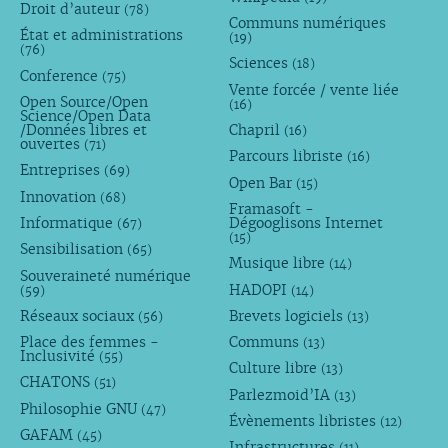
Droit d’auteur
(78)
Communs numériques
État et administrations
(19)
(76)
Sciences
(18)
Conference
(75)
Vente forcée / vente liée
Open Source/Open
(16)
Science/Open Data
/Données libres et
Chapril
(16)
ouvertes
(71)
Parcours libriste
(16)
Entreprises
(69)
Open Bar
(15)
Innovation
(68)
Framasoft -
Informatique
Dégooglisons Internet
(67)
(15)
Sensibilisation
(65)
Musique libre
(14)
Souveraineté numérique
HADOPI
(59)
(14)
Réseaux sociaux
Brevets logiciels
(56)
(13)
Place des femmes -
Communs
(13)
Inclusivité
(55)
Culture libre
(13)
CHATONS
(51)
Parlezmoid’IA
(13)
Philosophie GNU
(47)
Évènements libristes
(12)
GAFAM
(45)
Infrastructures
(11)