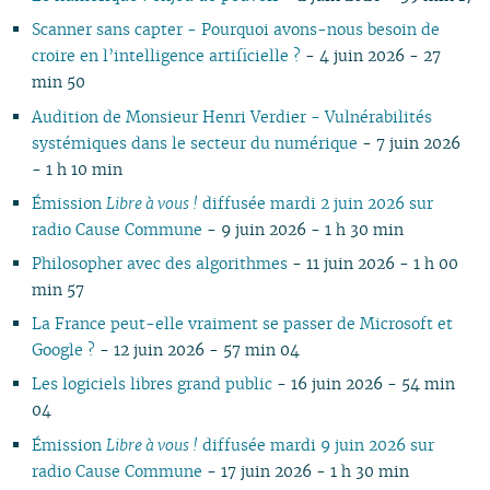
09
09
09
09
10
09
10
09
09
10
09
09
08
09
08
09
08
Scanner sans capter - Pourquoi avons-nous besoin de
08
08
08
08
09
08
09
08
08
06
08
08
07
08
07
08
07
croire en l’intelligence artificielle ?
- 4 juin 2026 - 27
04
07
07
07
08
07
08
07
07
01
07
07
06
07
06
07
06
min 50
02
06
06
06
07
06
07
06
06
06
06
05
06
05
06
05
Audition de Monsieur Henri Verdier - Vulnérabilités
05
04
05
06
05
06
05
05
05
05
04
05
04
04
04
systémiques dans le secteur du numérique
- 7 juin 2026
04
03
04
05
04
05
04
04
04
04
03
04
03
03
03
- 1 h 10 min
03
01
03
04
03
04
03
03
03
03
02
03
02
02
02
Émission
Libre à vous !
diffusée mardi 2 juin 2026 sur
02
02
03
02
03
02
02
02
02
01
02
01
01
radio Cause Commune
- 9 juin 2026 - 1 h 30 min
01
01
01
02
01
01
01
01
01
Philosopher avec des algorithmes
- 11 juin 2026 - 1 h 00
min 57
La France peut-elle vraiment se passer de Microsoft et
Google ?
- 12 juin 2026 - 57 min 04
Les logiciels libres grand public
- 16 juin 2026 - 54 min
04
Émission
Libre à vous !
diffusée mardi 9 juin 2026 sur
radio Cause Commune
- 17 juin 2026 - 1 h 30 min