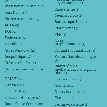
(6)
algorithmique
(1)
Inclusion numérique
(6)
Capitalisme
(1)
Jeux libres
(5)
Monnaie libre
(1)
Vidéosurveillance
(5)
Bureautique libre
(1)
ACTA
(5)
Plateformes
(1)
RGI
(5)
VPN
(1)
Fédiverse
(5)
Langage de
Sobriété
programmation
(4)
(1)
AdieuWindows
Ordinateur quantique
(4)
(1)
Géopolitique
Facturation électronique
(4)
(1)
Créativité - Art
(4)
Bibliothèques,
Migration vers le Libre
médiathèques et logiciel
libre
(4)
(1)
DADVSI
Transcriptions
(4)
(1)
Site web
Actualité
(4)
(1)
Trad-GNU
Droits humains
(4)
(1)
Software Heritage
Framanet
(4)
(1)
Radio Cause Commune
Techno-fascisme
(1)