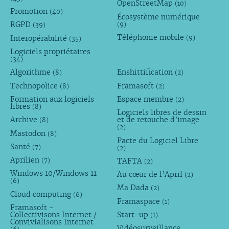
OpenStreetMap
(10)
Promotion
(40)
Écosystème numérique
RGPD
(9)
(39)
Téléphonie mobile
Interopérabilité
(9)
(35)
Logiciels propriétaires
(34)
Algorithme
Enshittification
(8)
(2)
Technopolice
Framasoft
(8)
(2)
Formation aux logiciels
Espace membre
(2)
libres
(8)
Logiciels libres de dessin
Archive
et de retouche d’image
(8)
(2)
Mastodon
(8)
Pacte du Logiciel Libre
Santé
(7)
(2)
Aprilien
TAFTA
(7)
(2)
Windows 10/Windows 11
Au cœur de l’April
(2)
(6)
Ma Dada
(2)
Cloud computing
(6)
Framaspace
(1)
Framasoft -
Collectivisons Internet /
Start-up
(1)
Convivialisons Internet
Vidéosurveillance