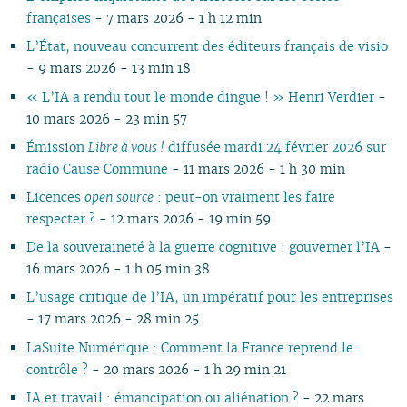
françaises
- 7 mars 2026 - 1 h 12 min
09
09
09
09
10
09
10
09
09
10
09
09
08
09
08
09
08
08
08
08
08
09
08
09
08
08
06
08
08
07
08
07
08
07
L’État, nouveau concurrent des éditeurs français de visio
04
07
07
07
08
07
08
07
07
01
07
07
06
07
06
07
06
- 9 mars 2026 - 13 min 18
02
06
06
06
07
06
07
06
06
06
06
05
06
05
06
05
« L’IA a rendu tout le monde dingue ! » Henri Verdier
-
05
04
05
06
05
06
05
05
05
05
04
05
04
04
04
10 mars 2026 - 23 min 57
04
03
04
05
04
05
04
04
04
04
03
04
03
03
03
Émission
Libre à vous !
diffusée mardi 24 février 2026 sur
03
01
03
04
03
04
03
03
03
03
02
03
02
02
02
radio Cause Commune
- 11 mars 2026 - 1 h 30 min
02
02
03
02
03
02
02
02
02
01
02
01
01
01
01
01
02
01
01
01
01
Licences
open source
: peut-on vraiment les faire
01
respecter ?
- 12 mars 2026 - 19 min 59
De la souveraineté à la guerre cognitive : gouverner l’IA
-
16 mars 2026 - 1 h 05 min 38
L’usage critique de l’IA, un impératif pour les entreprises
- 17 mars 2026 - 28 min 25
LaSuite Numérique : Comment la France reprend le
contrôle ?
- 20 mars 2026 - 1 h 29 min 21
IA et travail : émancipation ou aliénation ?
- 22 mars