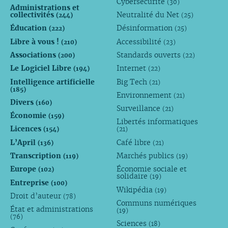
Cybersécurité
(30)
Administrations et
collectivités
Neutralité du Net
(244)
(25)
Éducation
Désinformation
(222)
(25)
Libre à vous !
Accessibilité
(210)
(23)
Associations
Standards ouverts
(200)
(22)
Le Logiciel Libre
Internet
(194)
(22)
Intelligence artificielle
Big Tech
(21)
(185)
Environnement
(21)
Divers
(160)
Surveillance
(21)
Économie
(159)
Libertés informatiques
Licences
(154)
(21)
L’April
Café libre
(136)
(21)
Transcription
Marchés publics
(119)
(19)
Europe
Économie sociale et
(102)
solidaire
(19)
Entreprise
(100)
Wikipédia
(19)
Droit d’auteur
(78)
Communs numériques
État et administrations
(19)
(76)
Sciences
(18)