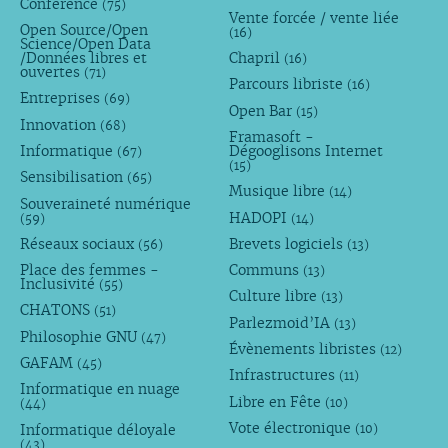
Conference
(75)
Vente forcée / vente liée
Open Source/Open
(16)
Science/Open Data
/Données libres et
Chapril
(16)
ouvertes
(71)
Parcours libriste
(16)
Entreprises
(69)
Open Bar
(15)
Innovation
(68)
Framasoft -
Informatique
Dégooglisons Internet
(67)
(15)
Sensibilisation
(65)
Musique libre
(14)
Souveraineté numérique
HADOPI
(59)
(14)
Réseaux sociaux
Brevets logiciels
(56)
(13)
Place des femmes -
Communs
(13)
Inclusivité
(55)
Culture libre
(13)
CHATONS
(51)
Parlezmoid’IA
(13)
Philosophie GNU
(47)
Évènements libristes
(12)
GAFAM
(45)
Infrastructures
(11)
Informatique en nuage
Libre en Fête
(10)
(44)
Vote électronique
Informatique déloyale
(10)
(43)