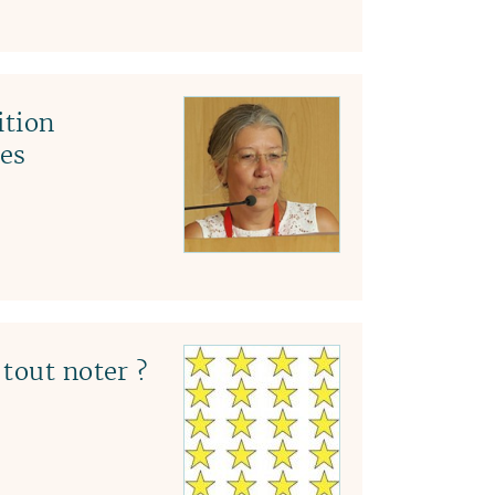
ition
des
tout noter ?