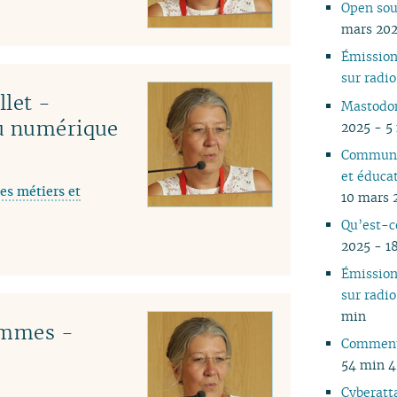
Open sou
05
mars 202
04
Émissio
03
sur rad
02
llet -
01
Mastodon
du numérique
2025 - 5
Communs
et éduca
es métiers et
10 mars 
Qu’est-c
2025 - 1
Émissio
sur rad
min
emmes -
Comment 
54 min 
Cyberatta