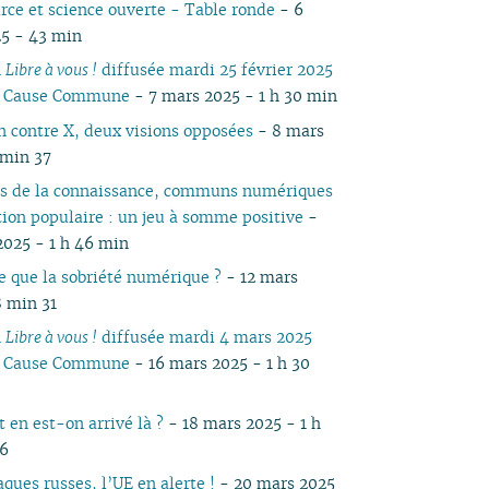
rce et science ouverte - Table ronde
- 6
05
04
05
04
04
04
04
03
04
05
04
05
04
5 - 43 min
04
03
04
03
03
03
03
01
03
04
03
04
03
n
Libre à vous !
diffusée mardi 25 février 2025
03
02
03
02
02
02
02
02
03
02
03
02
io Cause Commune
- 7 mars 2025 - 1 h 30 min
02
01
02
01
01
01
01
01
02
01
01
01
 contre X, deux visions opposées
- 8 mars
 min 37
 de la connaissance, communs numériques
tion populaire : un jeu à somme positive
-
2025 - 1 h 46 min
e que la sobriété numérique ?
- 12 mars
8 min 31
n
Libre à vous !
diffusée mardi 4 mars 2025
io Cause Commune
- 16 mars 2025 - 1 h 30
en est-on arrivé là ?
- 18 mars 2025 - 1 h
46
ques russes, l’UE en alerte !
- 20 mars 2025