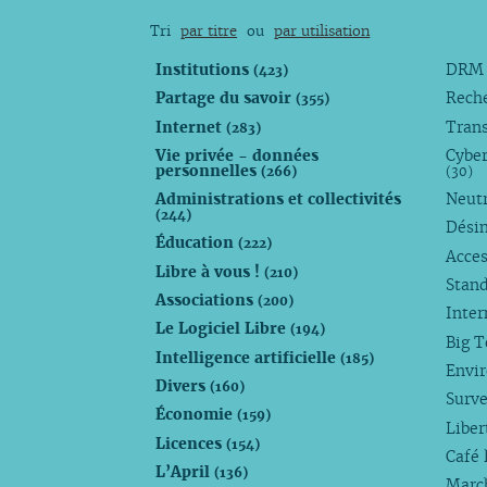
Tri
par titre
ou
par utilisation
Institutions
DR
(423)
Partage du savoir
Rech
(355)
Internet
Trans
(283)
Vie privée - données
Cyber
personnelles
(266)
(30)
Administrations et collectivités
Neutr
(244)
Dési
Éducation
(222)
Acces
Libre à vous !
(210)
Stan
Associations
(200)
Inte
Le Logiciel Libre
(194)
Big 
Intelligence artificielle
(185)
Envi
Divers
(160)
Surve
Économie
(159)
Liber
Licences
(154)
Café 
L’April
(136)
Marc