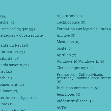
M
Algorithme
(34)
(8)
erche
Technopolice
(34)
(8)
ition écologique
Formation aux logiciels libres
(33)
(
attaques - Cybersécurité
Archive
(8)
Mastodon
(8)
alité du Net
(25)
Santé
(7)
nformation
(25)
Aprilien
(7)
sibilité
(23)
Windows 10/Windows 11
(6)
dards ouverts
(22)
Cloud computing
(6)
rnet
(22)
Framasoft - Collectivisons
Tech
Internet / Convivialisons Inter
(21)
(6)
ronnement
(21)
Inclusion numérique
(6)
illance
(21)
Jeux libres
(5)
tés informatiques
(21)
Vidéosurveillance
(5)
libre
(21)
ACTA
(5)
hés publics
(19)