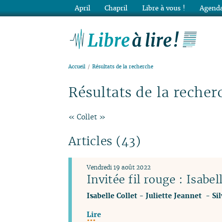
April
Chapril
Libre à vous !
Agenda
Lib
Accueil
Résultats de la recherche
Résultats de la recher
« Collet »
Articles (43)
Vendredi 19 août 2022
Invitée fil rouge : Isabel
Isabelle Collet
-
Juliette Jeannet
-
Si
Lire