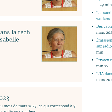
- 29 min
Les sacri
workers
Des câble
ns la tech
mars 202
Isabelle
Émissio
sur rad
min
Privacy
min 27
L’IA dans
mars 202
2023
 au mois de mars 2023, ce qui correspond à 9
s audio ou de vidéos.