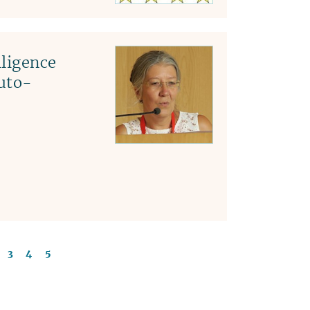
lligence
auto-
3
4
5