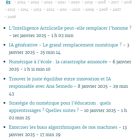
01
- 2024
- 2023
- 2022
- 2021
- 2020
- 2019
- 2018
- 2017
- 2016
07
12
12
12
12
12
12
12
12
1
- 2015
- 2014
- 2013
- 2012
- 2011
- 2010
- 2009
- 2008
- 2007
12
06
11
12
11
12
11
12
11
12
11
12
11
04
11
12
11
04
1
- 2006
11
05
10
10
11
10
10
10
11
10
11
10
11
10
10
11
10
1
L’Intelligence Artificielle peut-elle remplacer l’homme ?
10
04
09
10
09
09
09
09
09
10
09
10
09
09
10
09
0
- 1er janvier 2025 - 1 h 02 min
09
03
08
09
08
08
08
08
08
09
08
09
08
08
06
08
0
08
02
07
08
07
04
07
07
07
08
07
08
07
07
01
07
0
IA générative - Le grand remplacement numérique ?
- 3
07
01
06
07
06
02
06
06
06
07
06
07
06
06
06
0
janvier 2025 - 25 min 14
06
05
06
05
05
04
05
06
05
06
05
05
05
0
Numérique à l’école : la catastrophe annoncée
- 6 janvier
05
04
04
04
04
03
04
05
04
05
04
04
04
0
2025 - 1 h 11 min 10
04
03
03
03
03
01
03
04
03
04
03
03
03
0
Trouver le juste équilibre entre innovation et IA
03
02
02
02
02
02
03
02
03
02
02
02
0
responsable avec Ana Semedo
- 8 janvier 2025 - 29 min
02
01
01
01
01
01
02
01
01
01
0
43
01
Stratégie du numérique pour l’éducation : quels
apprentissages ? Quelles suites ?
- 10 janvier 2025 - 1 h
02 min 25
Exorciser les biais algorithmiques de nos machines
- 13
janvier 2025 - 17 min 29