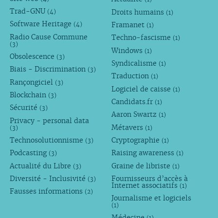
Trad-GNU
Droits humains
(4)
(1)
Software Heritage
Framanet
(4)
(1)
Radio Cause Commune
Techno-fascisme
(1)
(3)
Windows
(1)
Obsolescence
(3)
Syndicalisme
(1)
Biais - Discrimination
(3)
Traduction
(1)
Rançongiciel
(3)
Logiciel de caisse
(1)
Blockchain
(3)
Candidats.fr
(1)
Sécurité
(3)
Aaron Swartz
(1)
Privacy - personal data
Métavers
(3)
(1)
Technosolutionnisme
Cryptographie
(3)
(1)
Podcasting
Raising awareness
(3)
(1)
Actualité du Libre
Graine de libriste
(3)
(1)
Diversité - Inclusivité
Fournisseurs d’accès à
(3)
Internet associatifs
(1)
Fausses informations
(2)
Journalisme et logiciels
(1)
Médecine
(1)