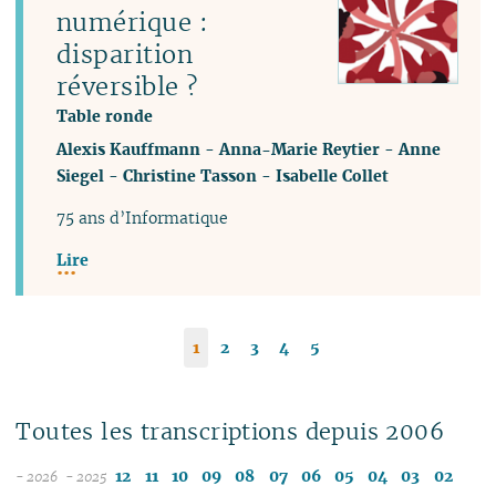
numérique :
disparition
réversible ?
Table ronde
Alexis Kauffmann
-
Anna-Marie Reytier
-
Anne
Siegel
-
Christine Tasson
-
Isabelle Collet
75 ans d’Informatique
Lire
1
2
3
4
5
Toutes les transcriptions depuis 2006
12
11
10
09
08
07
06
05
04
03
02
- 2026
- 2025
08