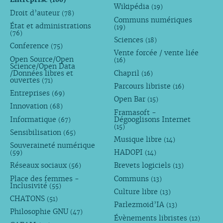
Wikipédia
(19)
Droit d’auteur
(78)
Communs numériques
État et administrations
(19)
(76)
Sciences
(18)
Conference
(75)
Vente forcée / vente liée
Open Source/Open
(16)
Science/Open Data
/Données libres et
Chapril
(16)
ouvertes
(71)
Parcours libriste
(16)
Entreprises
(69)
Open Bar
(15)
Innovation
(68)
Framasoft -
Informatique
Dégooglisons Internet
(67)
(15)
Sensibilisation
(65)
Musique libre
(14)
Souveraineté numérique
HADOPI
(59)
(14)
Réseaux sociaux
Brevets logiciels
(56)
(13)
Place des femmes -
Communs
(13)
Inclusivité
(55)
Culture libre
(13)
CHATONS
(51)
Parlezmoid’IA
(13)
Philosophie GNU
(47)
Évènements libristes
(12)