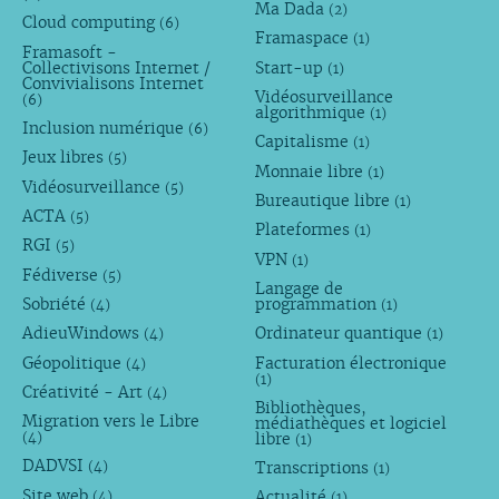
Ma Dada
(2)
Cloud computing
(6)
Framaspace
(1)
Framasoft -
Collectivisons Internet /
Start-up
(1)
Convivialisons Internet
Vidéosurveillance
(6)
algorithmique
(1)
Inclusion numérique
(6)
Capitalisme
(1)
Jeux libres
(5)
Monnaie libre
(1)
Vidéosurveillance
(5)
Bureautique libre
(1)
ACTA
(5)
Plateformes
(1)
RGI
(5)
VPN
(1)
Fédiverse
(5)
Langage de
Sobriété
programmation
(4)
(1)
AdieuWindows
Ordinateur quantique
(4)
(1)
Géopolitique
Facturation électronique
(4)
(1)
Créativité - Art
(4)
Bibliothèques,
Migration vers le Libre
médiathèques et logiciel
libre
(4)
(1)
DADVSI
Transcriptions
(4)
(1)
Site web
Actualité
(4)
(1)