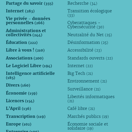
Partage du savoir
Recherche
(355)
(34)
Internet
Transition écologique
(283)
(33)
Vie privée - données
personnelles
Cyberattaques -
(266)
Cybersécurité
(30)
Administrations et
collectivités
Neutralité du Net
(244)
(25)
Éducation
Désinformation
(222)
(25)
Libre à vous !
Accessibilité
(210)
(23)
Associations
Standards ouverts
(200)
(22)
Le Logiciel Libre
Internet
(194)
(22)
Intelligence artificielle
Big Tech
(21)
(185)
Environnement
(21)
Divers
(160)
Surveillance
(21)
Économie
(159)
Libertés informatiques
Licences
(154)
(21)
L’April
Café libre
(136)
(21)
Transcription
Marchés publics
(119)
(19)
Europe
Économie sociale et
(102)
solidaire
(19)
Entreprise
(100)