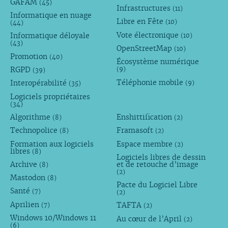
GAFAM
(45)
Infrastructures
(11)
Informatique en nuage
Libre en Fête
(10)
(44)
Vote électronique
Informatique déloyale
(10)
(43)
OpenStreetMap
(10)
Promotion
(40)
Écosystème numérique
RGPD
(9)
(39)
Téléphonie mobile
Interopérabilité
(9)
(35)
Logiciels propriétaires
(34)
Algorithme
Enshittification
(8)
(2)
Technopolice
Framasoft
(8)
(2)
Formation aux logiciels
Espace membre
(2)
libres
(8)
Logiciels libres de dessin
Archive
et de retouche d’image
(8)
(2)
Mastodon
(8)
Pacte du Logiciel Libre
Santé
(7)
(2)
Aprilien
TAFTA
(7)
(2)
Windows 10/Windows 11
Au cœur de l’April
(2)
(6)