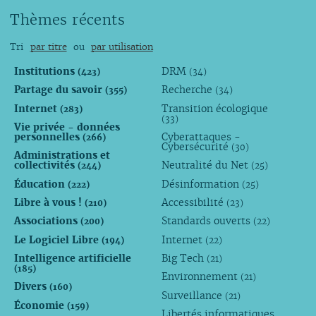
Thèmes récents
Tri
par titre
ou
par utilisation
Institutions
DRM
(423)
(34)
Partage du savoir
Recherche
(355)
(34)
Internet
Transition écologique
(283)
(33)
Vie privée - données
personnelles
Cyberattaques -
(266)
Cybersécurité
(30)
Administrations et
collectivités
Neutralité du Net
(244)
(25)
Éducation
Désinformation
(222)
(25)
Libre à vous !
Accessibilité
(210)
(23)
Associations
Standards ouverts
(200)
(22)
Le Logiciel Libre
Internet
(194)
(22)
Intelligence artificielle
Big Tech
(21)
(185)
Environnement
(21)
Divers
(160)
Surveillance
(21)
Économie
(159)
Libertés informatiques