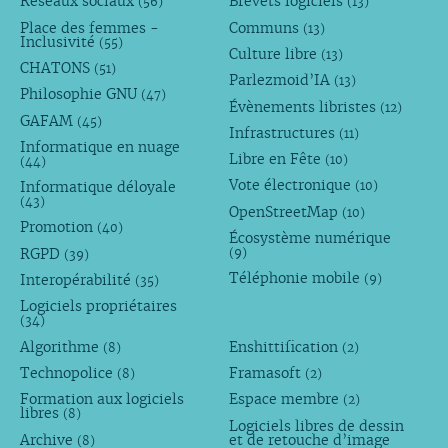
Réseaux sociaux
Brevets logiciels
(56)
(13)
Place des femmes -
Communs
(13)
Inclusivité
(55)
Culture libre
(13)
CHATONS
(51)
Parlezmoid’IA
(13)
Philosophie GNU
(47)
Évènements libristes
(12)
GAFAM
(45)
Infrastructures
(11)
Informatique en nuage
Libre en Fête
(10)
(44)
Vote électronique
Informatique déloyale
(10)
(43)
OpenStreetMap
(10)
Promotion
(40)
Écosystème numérique
RGPD
(9)
(39)
Téléphonie mobile
Interopérabilité
(9)
(35)
Logiciels propriétaires
(34)
Algorithme
Enshittification
(8)
(2)
Technopolice
Framasoft
(8)
(2)
Formation aux logiciels
Espace membre
(2)
libres
(8)
Logiciels libres de dessin
Archive
et de retouche d’image
(8)