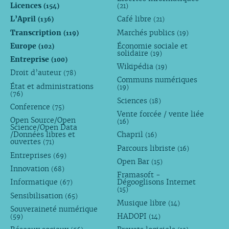
Licences
(154)
(21)
L’April
Café libre
(136)
(21)
Transcription
Marchés publics
(119)
(19)
Europe
Économie sociale et
(102)
solidaire
(19)
Entreprise
(100)
Wikipédia
(19)
Droit d’auteur
(78)
Communs numériques
État et administrations
(19)
(76)
Sciences
(18)
Conference
(75)
Vente forcée / vente liée
Open Source/Open
(16)
Science/Open Data
/Données libres et
Chapril
(16)
ouvertes
(71)
Parcours libriste
(16)
Entreprises
(69)
Open Bar
(15)
Innovation
(68)
Framasoft -
Informatique
Dégooglisons Internet
(67)
(15)
Sensibilisation
(65)
Musique libre
(14)
Souveraineté numérique
HADOPI
(59)
(14)