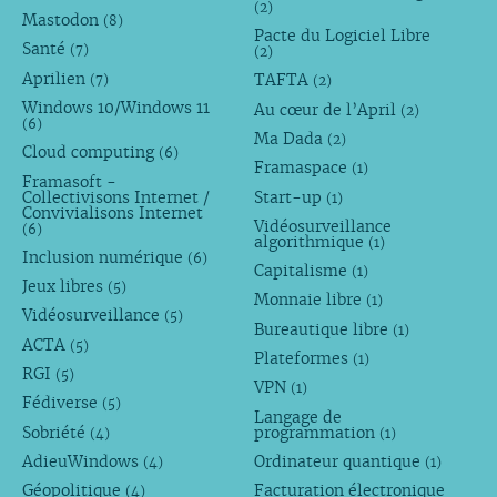
(2)
Mastodon
(8)
Pacte du Logiciel Libre
Santé
(7)
(2)
Aprilien
TAFTA
(7)
(2)
Windows 10/Windows 11
Au cœur de l’April
(2)
(6)
Ma Dada
(2)
Cloud computing
(6)
Framaspace
(1)
Framasoft -
Collectivisons Internet /
Start-up
(1)
Convivialisons Internet
Vidéosurveillance
(6)
algorithmique
(1)
Inclusion numérique
(6)
Capitalisme
(1)
Jeux libres
(5)
Monnaie libre
(1)
Vidéosurveillance
(5)
Bureautique libre
(1)
ACTA
(5)
Plateformes
(1)
RGI
(5)
VPN
(1)
Fédiverse
(5)
Langage de
Sobriété
programmation
(4)
(1)
AdieuWindows
Ordinateur quantique
(4)
(1)
Géopolitique
Facturation électronique
(4)