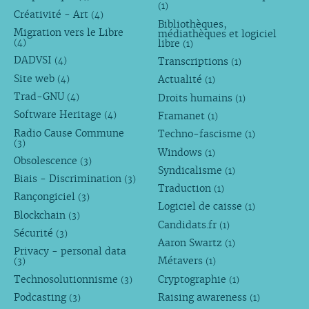
(1)
Créativité - Art
(4)
Bibliothèques,
Migration vers le Libre
médiathèques et logiciel
libre
(4)
(1)
DADVSI
Transcriptions
(4)
(1)
Site web
Actualité
(4)
(1)
Trad-GNU
Droits humains
(4)
(1)
Software Heritage
Framanet
(4)
(1)
Radio Cause Commune
Techno-fascisme
(1)
(3)
Windows
(1)
Obsolescence
(3)
Syndicalisme
(1)
Biais - Discrimination
(3)
Traduction
(1)
Rançongiciel
(3)
Logiciel de caisse
(1)
Blockchain
(3)
Candidats.fr
(1)
Sécurité
(3)
Aaron Swartz
(1)
Privacy - personal data
Métavers
(3)
(1)
Technosolutionnisme
Cryptographie
(3)
(1)
Podcasting
Raising awareness
(3)
(1)