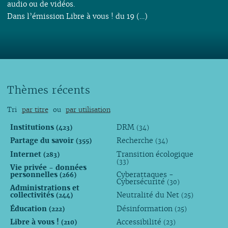
audio ou de vidéos.
Dans l’émission Libre à vous ! du 19 (…)
Thèmes récents
Tri
par titre
ou
par utilisation
Institutions
DRM
(423)
(34)
Partage du savoir
Recherche
(355)
(34)
Internet
Transition écologique
(283)
(33)
Vie privée - données
personnelles
Cyberattaques -
(266)
Cybersécurité
(30)
Administrations et
collectivités
Neutralité du Net
(244)
(25)
Éducation
Désinformation
(222)
(25)
Libre à vous !
Accessibilité
(210)
(23)