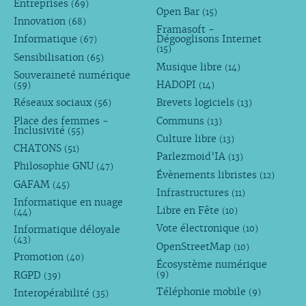
Entreprises
(69)
Open Bar
(15)
Innovation
(68)
Framasoft -
Informatique
Dégooglisons Internet
(67)
(15)
Sensibilisation
(65)
Musique libre
(14)
Souveraineté numérique
HADOPI
(59)
(14)
Réseaux sociaux
Brevets logiciels
(56)
(13)
Place des femmes -
Communs
(13)
Inclusivité
(55)
Culture libre
(13)
CHATONS
(51)
Parlezmoid’IA
(13)
Philosophie GNU
(47)
Évènements libristes
(12)
GAFAM
(45)
Infrastructures
(11)
Informatique en nuage
Libre en Fête
(10)
(44)
Vote électronique
Informatique déloyale
(10)
(43)
OpenStreetMap
(10)
Promotion
(40)
Écosystème numérique
RGPD
(9)
(39)
Téléphonie mobile
Interopérabilité
(9)
(35)