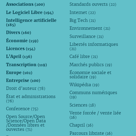
Associations
Standards ouverts
(200)
(22)
Le Logiciel Libre
Internet
(194)
(22)
Intelligence artificielle
Big Tech
(21)
(185)
Environnement
(21)
Divers
(160)
Surveillance
(21)
Économie
(159)
Libertés informatiques
Licences
(154)
(21)
L’April
Café libre
(136)
(21)
Transcription
Marchés publics
(119)
(19)
Europe
Économie sociale et
(102)
solidaire
(19)
Entreprise
(100)
Wikipédia
(19)
Droit d’auteur
(78)
Communs numériques
État et administrations
(19)
(76)
Sciences
(18)
Conference
(75)
Vente forcée / vente liée
Open Source/Open
(16)
Science/Open Data
/Données libres et
Chapril
(16)
ouvertes
(71)
Parcours libriste
(16)