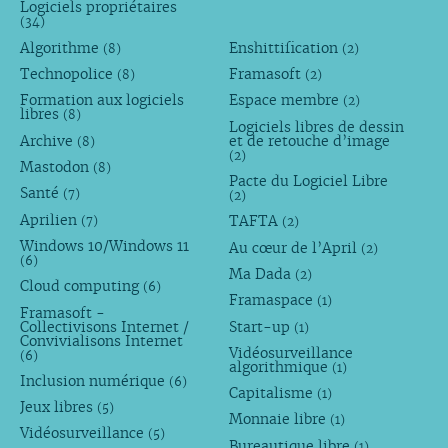
Logiciels propriétaires
(34)
Algorithme
Enshittification
(8)
(2)
Technopolice
Framasoft
(8)
(2)
Formation aux logiciels
Espace membre
(2)
libres
(8)
Logiciels libres de dessin
Archive
et de retouche d’image
(8)
(2)
Mastodon
(8)
Pacte du Logiciel Libre
Santé
(7)
(2)
Aprilien
TAFTA
(7)
(2)
Windows 10/Windows 11
Au cœur de l’April
(2)
(6)
Ma Dada
(2)
Cloud computing
(6)
Framaspace
(1)
Framasoft -
Collectivisons Internet /
Start-up
(1)
Convivialisons Internet
Vidéosurveillance
(6)
algorithmique
(1)
Inclusion numérique
(6)
Capitalisme
(1)
Jeux libres
(5)
Monnaie libre
(1)
Vidéosurveillance
(5)
Bureautique libre
(1)