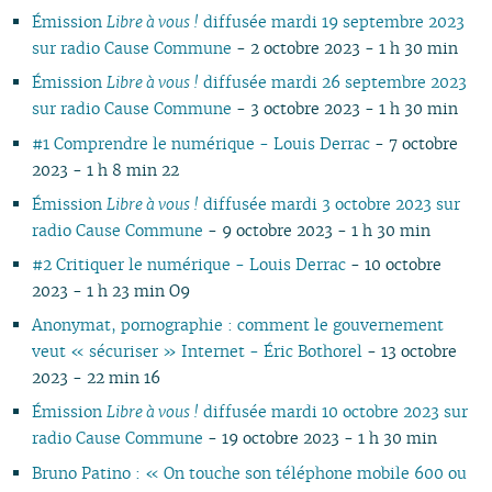
Émission
Libre à vous !
diffusée mardi 19 septembre 2023
10
04
10
08
09
08
09
09
09
10
09
10
09
09
10
09
0
sur radio Cause Commune
- 2 octobre 2023 - 1 h 30 min
09
03
09
07
08
07
08
08
08
09
08
09
08
08
06
08
0
08
02
08
06
04
06
07
07
07
08
07
08
07
07
01
07
0
Émission
Libre à vous !
diffusée mardi 26 septembre 2023
07
01
07
05
02
05
06
06
06
07
06
07
06
06
06
0
sur radio Cause Commune
- 3 octobre 2023 - 1 h 30 min
06
06
04
04
05
04
05
06
05
06
05
05
05
0
#1 Comprendre le numérique - Louis Derrac
- 7 octobre
05
04
03
03
04
03
04
05
04
05
04
04
04
0
2023 - 1 h 8 min 22
04
03
02
02
03
01
03
04
03
04
03
03
03
0
Émission
Libre à vous !
diffusée mardi 3 octobre 2023 sur
03
02
01
01
02
02
03
02
03
02
02
02
0
radio Cause Commune
- 9 octobre 2023 - 1 h 30 min
02
01
01
01
02
01
01
01
0
01
#2 Critiquer le numérique - Louis Derrac
- 10 octobre
2023 - 1 h 23 min O9
Anonymat, pornographie : comment le gouvernement
veut « sécuriser » Internet - Éric Bothorel
- 13 octobre
2023 - 22 min 16
Émission
Libre à vous !
diffusée mardi 10 octobre 2023 sur
radio Cause Commune
- 19 octobre 2023 - 1 h 30 min
Bruno Patino : « On touche son téléphone mobile 600 ou