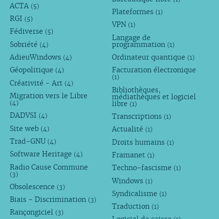
ACTA
(5)
Plateformes
(1)
RGI
(5)
VPN
(1)
Fédiverse
(5)
Langage de
Sobriété
programmation
(4)
(1)
AdieuWindows
Ordinateur quantique
(4)
(1)
Géopolitique
Facturation électronique
(4)
(1)
Créativité - Art
(4)
Bibliothèques,
Migration vers le Libre
médiathèques et logiciel
libre
(4)
(1)
DADVSI
Transcriptions
(4)
(1)
Site web
Actualité
(4)
(1)
Trad-GNU
Droits humains
(4)
(1)
Software Heritage
Framanet
(4)
(1)
Radio Cause Commune
Techno-fascisme
(1)
(3)
Windows
(1)
Obsolescence
(3)
Syndicalisme
(1)
Biais - Discrimination
(3)
Traduction
(1)
Rançongiciel
(3)