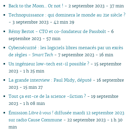
Back to the Moon… Or not !
- 2 septembre 2023 - 37 min
10
04
10
08
09
08
09
09
09
10
09
10
09
09
10
09
0
09
03
09
07
08
07
08
08
08
09
08
09
08
08
06
08
0
Technopuissance : qui dominera le monde au 21e siècle ?
08
02
08
06
04
06
07
07
07
08
07
08
07
07
01
07
0
- 3 septembre 2023 - 42 min 29
07
01
07
05
02
05
06
06
06
07
06
07
06
06
06
0
Rémy Bertot - CTO et co-fondateur de Passbolt
- 6
06
06
04
04
05
04
05
06
05
06
05
05
05
0
septembre 2023 - 57 min
05
04
03
03
04
03
04
05
04
05
04
04
04
0
Cybersécurité : les logiciels libres menacés par un excès
04
03
02
02
03
01
03
04
03
04
03
03
03
0
de règles -
Smart Tech
- 7 septembre 2023 - 16 min
03
02
01
01
02
02
03
02
03
02
02
02
0
02
01
01
01
02
01
01
01
0
Un ingénieur low-tech est-il possible ?
- 15 septembre
01
2023 - 1 h 25 min
La grande interview : Paul Midy, député
- 16 septembre
2023 - 15 min 27
Tout ça est-ce de la science -fiction ?
- 19 septembre
2023 - 1 h 08 min
Émission
Libre à vous !
diffusée mardi 12 septembre 2023
sur radio Cause Commune
- 22 septembre 2023 - 1 h 30
min