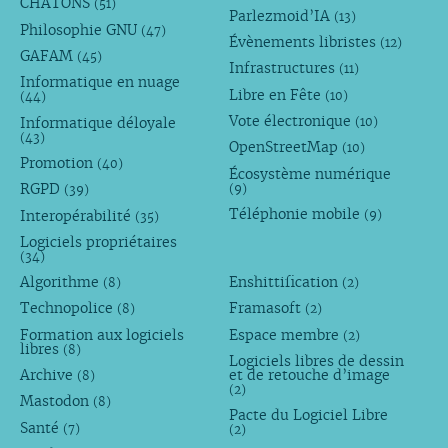
CHATONS
(51)
Parlezmoid’IA
(13)
Philosophie GNU
(47)
Évènements libristes
(12)
GAFAM
(45)
Infrastructures
(11)
Informatique en nuage
Libre en Fête
(10)
(44)
Vote électronique
Informatique déloyale
(10)
(43)
OpenStreetMap
(10)
Promotion
(40)
Écosystème numérique
RGPD
(9)
(39)
Téléphonie mobile
Interopérabilité
(9)
(35)
Logiciels propriétaires
(34)
Algorithme
Enshittification
(8)
(2)
Technopolice
Framasoft
(8)
(2)
Formation aux logiciels
Espace membre
(2)
libres
(8)
Logiciels libres de dessin
Archive
et de retouche d’image
(8)
(2)
Mastodon
(8)
Pacte du Logiciel Libre
Santé
(7)
(2)