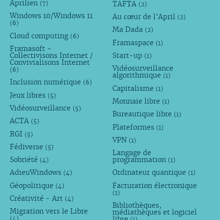
Aprilien
TAFTA
(7)
(2)
Windows 10/Windows 11
Au cœur de l’April
(2)
(6)
Ma Dada
(2)
Cloud computing
(6)
Framaspace
(1)
Framasoft -
Collectivisons Internet /
Start-up
(1)
Convivialisons Internet
Vidéosurveillance
(6)
algorithmique
(1)
Inclusion numérique
(6)
Capitalisme
(1)
Jeux libres
(5)
Monnaie libre
(1)
Vidéosurveillance
(5)
Bureautique libre
(1)
ACTA
(5)
Plateformes
(1)
RGI
(5)
VPN
(1)
Fédiverse
(5)
Langage de
Sobriété
programmation
(4)
(1)
AdieuWindows
Ordinateur quantique
(4)
(1)
Géopolitique
Facturation électronique
(4)
(1)
Créativité - Art
(4)
Bibliothèques,
Migration vers le Libre
médiathèques et logiciel
libre
(4)
(1)