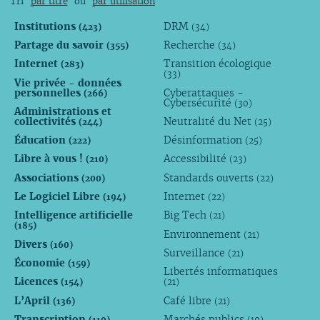
Tri
par titre
ou
par utilisation
Institutions
DRM
(423)
(34)
Partage du savoir
Recherche
(355)
(34)
Internet
Transition écologique
(283)
(33)
Vie privée - données
personnelles
Cyberattaques -
(266)
Cybersécurité
(30)
Administrations et
collectivités
Neutralité du Net
(244)
(25)
Éducation
Désinformation
(222)
(25)
Libre à vous !
Accessibilité
(210)
(23)
Associations
Standards ouverts
(200)
(22)
Le Logiciel Libre
Internet
(194)
(22)
Intelligence artificielle
Big Tech
(21)
(185)
Environnement
(21)
Divers
(160)
Surveillance
(21)
Économie
(159)
Libertés informatiques
Licences
(154)
(21)
L’April
Café libre
(136)
(21)
Transcription
Marchés publics
(119)
(19)