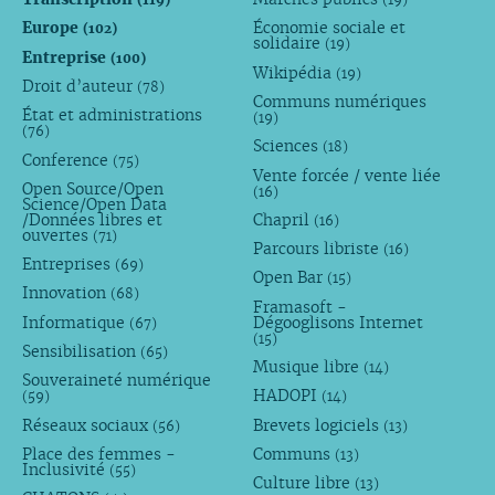
Europe
Économie sociale et
(102)
solidaire
(19)
Entreprise
(100)
Wikipédia
(19)
Droit d’auteur
(78)
Communs numériques
État et administrations
(19)
(76)
Sciences
(18)
Conference
(75)
Vente forcée / vente liée
Open Source/Open
(16)
Science/Open Data
/Données libres et
Chapril
(16)
ouvertes
(71)
Parcours libriste
(16)
Entreprises
(69)
Open Bar
(15)
Innovation
(68)
Framasoft -
Informatique
Dégooglisons Internet
(67)
(15)
Sensibilisation
(65)
Musique libre
(14)
Souveraineté numérique
HADOPI
(59)
(14)
Réseaux sociaux
Brevets logiciels
(56)
(13)
Place des femmes -
Communs
(13)
Inclusivité
(55)
Culture libre
(13)