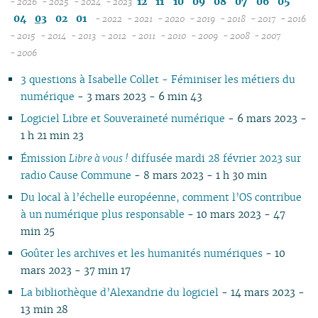
12
11
10
09
08
07
06
05
- 2026
- 2025
- 2024
- 2023
08
12
12
04
03
02
01
- 2022
- 2021
- 2020
- 2019
- 2018
- 2017
- 2016
07
11
11
12
12
12
12
12
12
1
- 2015
- 2014
- 2013
- 2012
- 2011
- 2010
- 2009
- 2008
- 2007
12
06
12
10
12
10
11
12
11
12
11
12
11
04
11
12
11
04
1
- 2006
11
05
10
11
09
10
09
10
11
10
11
10
11
10
10
11
10
1
3 questions à Isabelle Collet - Féminiser les métiers du
10
04
10
08
09
08
09
09
09
10
09
10
09
09
10
09
0
numérique
- 3 mars 2023 - 6 min 43
09
03
09
07
08
07
08
08
08
09
08
09
08
08
06
08
0
08
02
08
06
04
06
07
07
07
08
07
08
07
07
01
07
0
Logiciel Libre et Souveraineté numérique
- 6 mars 2023 -
07
01
07
05
02
05
06
06
06
07
06
07
06
06
06
0
1 h 21 min 23
06
06
04
04
05
04
05
06
05
06
05
05
05
0
Émission
Libre à vous !
diffusée mardi 28 février 2023 sur
05
04
03
03
04
03
04
05
04
05
04
04
04
0
radio Cause Commune
- 8 mars 2023 - 1 h 30 min
04
03
02
02
03
01
03
04
03
04
03
03
03
0
Du local à l’échelle européenne, comment l’OS contribue
03
02
01
01
02
02
03
02
03
02
02
02
0
à un numérique plus responsable
- 10 mars 2023 - 47
02
01
01
01
02
01
01
01
0
min 25
01
Goûter les archives et les humanités numériques
- 10
mars 2023 - 37 min 17
La bibliothèque d’Alexandrie du logiciel
- 14 mars 2023 -
13 min 28