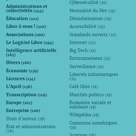
Cybersécurité
(30)
Administrations et
collectivités
Neutralité du Net
(244)
(25)
Éducation
Désinformation
(222)
(25)
Libre à vous !
Accessibilité
(210)
(23)
Associations
Standards ouverts
(200)
(22)
Le Logiciel Libre
Internet
(194)
(22)
Intelligence artificielle
Big Tech
(21)
(185)
Environnement
(21)
Divers
(160)
Surveillance
(21)
Économie
(159)
Libertés informatiques
Licences
(154)
(21)
L’April
Café libre
(136)
(21)
Transcription
Marchés publics
(119)
(19)
Europe
Économie sociale et
(102)
solidaire
(19)
Entreprise
(100)
Wikipédia
(19)
Droit d’auteur
(78)
Communs numériques
État et administrations
(19)
(76)
Sciences
(18)