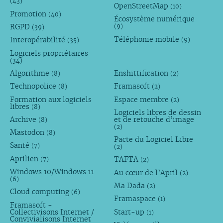
(43)
OpenStreetMap
(10)
Promotion
(40)
Écosystème numérique
RGPD
(9)
(39)
Téléphonie mobile
Interopérabilité
(9)
(35)
Logiciels propriétaires
(34)
Algorithme
Enshittification
(8)
(2)
Technopolice
Framasoft
(8)
(2)
Formation aux logiciels
Espace membre
(2)
libres
(8)
Logiciels libres de dessin
Archive
et de retouche d’image
(8)
(2)
Mastodon
(8)
Pacte du Logiciel Libre
Santé
(7)
(2)
Aprilien
TAFTA
(7)
(2)
Windows 10/Windows 11
Au cœur de l’April
(2)
(6)
Ma Dada
(2)
Cloud computing
(6)
Framaspace
(1)
Framasoft -
Collectivisons Internet /
Start-up
(1)
Convivialisons Internet