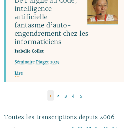
De l’argile au Code,
intelligence
artificielle
fantasme d’auto-
engendrement chez les
informaticiens
Isabelle Collet
Séminaire Piaget 2025
Lire
1
2
3
4
5
Toutes les transcriptions depuis 2006