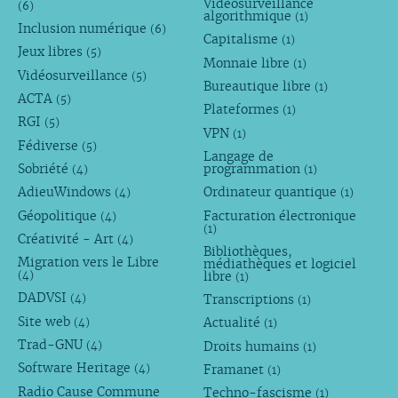
Vidéosurveillance
(6)
algorithmique
(1)
Inclusion numérique
(6)
Capitalisme
(1)
Jeux libres
(5)
Monnaie libre
(1)
Vidéosurveillance
(5)
Bureautique libre
(1)
ACTA
(5)
Plateformes
(1)
RGI
(5)
VPN
(1)
Fédiverse
(5)
Langage de
Sobriété
programmation
(4)
(1)
AdieuWindows
Ordinateur quantique
(4)
(1)
Géopolitique
Facturation électronique
(4)
(1)
Créativité - Art
(4)
Bibliothèques,
Migration vers le Libre
médiathèques et logiciel
libre
(4)
(1)
DADVSI
Transcriptions
(4)
(1)
Site web
Actualité
(4)
(1)
Trad-GNU
Droits humains
(4)
(1)
Software Heritage
Framanet
(4)
(1)
Radio Cause Commune
Techno-fascisme
(1)