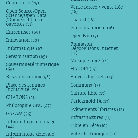
Conference
(75)
Vente forcée / vente liée
Open Source/Open
(16)
Science/Open Data
/Données libres et
Chapril
(16)
ouvertes
(71)
Parcours libriste
(16)
Entreprises
(69)
Open Bar
(15)
Innovation
(68)
Framasoft -
Informatique
Dégooglisons Internet
(67)
(15)
Sensibilisation
(65)
Musique libre
(14)
Souveraineté numérique
HADOPI
(59)
(14)
Réseaux sociaux
Brevets logiciels
(56)
(13)
Place des femmes -
Communs
(13)
Inclusivité
(55)
Culture libre
(13)
CHATONS
(51)
Parlezmoid’IA
(13)
Philosophie GNU
(47)
Évènements libristes
(12)
GAFAM
(45)
Infrastructures
(11)
Informatique en nuage
Libre en Fête
(10)
(44)
Vote électronique
Informatique déloyale
(10)