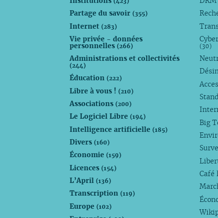
Institutions
DR
(423)
Partage du savoir
Rech
(355)
Internet
Trans
(283)
Vie privée - données
Cyber
personnelles
(266)
(30)
Administrations et collectivités
Neutr
(244)
Dési
Éducation
(222)
Acces
Libre à vous !
(210)
Stan
Associations
(200)
Inte
Le Logiciel Libre
(194)
Big 
Intelligence artificielle
(185)
Envi
Divers
(160)
Surve
Économie
(159)
Liber
Licences
(154)
Café 
L’April
(136)
Marc
Transcription
(119)
Écono
Europe
(102)
Wiki