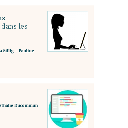
rs
 dans les
a Sillig
-
Pauline
athalie Ducommun