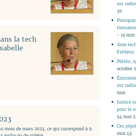
sur rad
30
Pourquoi
formatio
- 15 min
ns la tech
Slow.tech
Isabelle
Frédéric
Météo,
o
octobre 
Émissio
sur rad
min
Justice s
pour le 
54 min 5
2023
Ces pépit
 au mois de mars 2023, ce qui correspond à 9
min 45
s audio ou de vidéos.