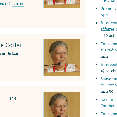
- Richar
es métiers et
05
Promouvoi
04
April
- 1
03
Interven
02
affaires
01
- 10 oct
Émissio
le Collet
sur rad
lvio Dolzan
min
Interven
14 octob
Souverai
de Bruno
min 50
emmes -
Le numér
Courbou
Émissio