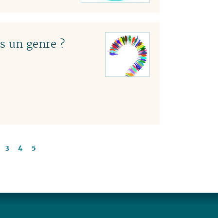
s un genre ?
3
4
5