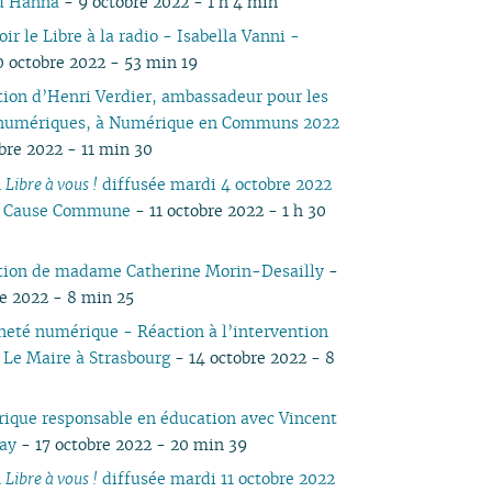
d Hanna
- 9 octobre 2022 - 1 h 4 min
05
03
05
03
04
03
04
03
04
05
04
05
04
r le Libre à la radio - Isabella Vanni -
04
02
04
02
03
02
03
01
03
04
03
04
03
0 octobre 2022 - 53 min 19
03
01
03
01
02
01
02
02
03
02
03
02
tion d’Henri Verdier, ambassadeur pour les
02
02
01
01
01
02
01
 numériques, à Numérique en Communs 2022
01
01
obre 2022 - 11 min 30
n
Libre à vous !
diffusée mardi 4 octobre 2022
io Cause Commune
- 11 octobre 2022 - 1 h 30
tion de madame Catherine Morin-Desailly
-
re 2022 - 8 min 25
neté numérique - Réaction à l’intervention
 Le Maire à Strasbourg
- 14 octobre 2022 - 8
ique responsable en éducation avec Vincent
lay
- 17 octobre 2022 - 20 min 39
n
Libre à vous !
diffusée mardi 11 octobre 2022