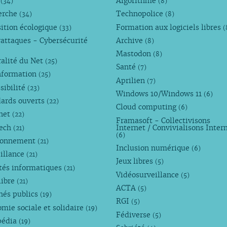
M
Algorithme
(34)
(8)
erche
Technopolice
(34)
(8)
ition écologique
Formation aux logiciels libres
(33)
(
attaques - Cybersécurité
Archive
(8)
Mastodon
(8)
alité du Net
(25)
Santé
(7)
nformation
(25)
Aprilien
(7)
sibilité
(23)
Windows 10/Windows 11
(6)
dards ouverts
(22)
Cloud computing
(6)
rnet
(22)
Framasoft - Collectivisons
Tech
Internet / Convivialisons Inter
(21)
(6)
ronnement
(21)
Inclusion numérique
(6)
illance
(21)
Jeux libres
(5)
tés informatiques
(21)
Vidéosurveillance
(5)
libre
(21)
ACTA
(5)
hés publics
(19)
RGI
(5)
mie sociale et solidaire
(19)
Fédiverse
(5)
pédia
(19)