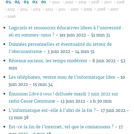
05
04
03
02
01
- 2021
- 2020
- 2019
- 2018
- 2017
- 2016
07
11
11
11
12
12
12
12
12
12
- 2015
- 2014
- 2013
- 2012
- 2011
- 2010
- 2009
- 2008
- 2007
12
06
12
10
12
10
12
10
11
12
11
12
11
04
11
12
11
04
11
- 2006
11
05
10
11
09
10
09
11
09
10
11
10
11
10
10
11
10
10
Logiciels et ressources éducatives libres à l’université :
10
04
10
08
09
08
09
08
09
10
09
10
09
09
10
09
09
où en sommes-nous ?
- 1er juin 2022 - 51 min 31
09
03
09
07
08
07
08
07
08
09
08
09
08
08
06
08
08
08
02
08
06
04
06
07
06
07
08
07
08
07
07
01
07
07
Données personnelles et éventualité du retour de
07
01
07
05
02
05
06
05
06
07
06
07
06
06
06
06
l’obscurantisme
- 3 juin 2022 - 14 min 51
06
06
04
04
04
04
05
06
05
06
05
05
05
05
Réseaux sociaux, les temps modèrent
- 6 juin 2022 - 52
05
04
03
03
03
03
04
05
04
05
04
04
04
04
min
04
03
02
02
01
02
03
04
03
04
03
03
03
03
Les téléphones, ventre mou de l’informatique libre
- 10
03
02
01
01
01
02
03
02
03
02
02
02
02
juin 2022 - 15 min 34
02
01
01
02
01
01
01
01
01
Émission
Libre à vous !
diffusée mardi 7 juin 2022 sur
radio Cause Commune
- 13 juin 2022 - 1 h 30 min
L’informatique est-elle à l’abri de la foi ?
- 17 juin 2022 -
13 min 38
Est-ce la fin de l’internet, tel que le connaissons ?
- 17
juin 2022 - 7 min 38