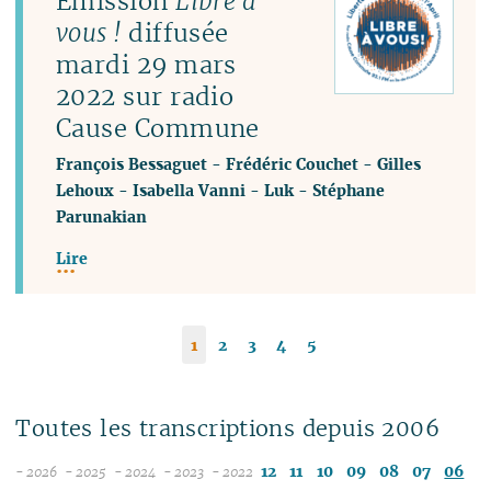
Émission
Libre à
vous !
diffusée
mardi 29 mars
2022 sur radio
Cause Commune
François Bessaguet
-
Frédéric Couchet
-
Gilles
Lehoux
-
Isabella Vanni
-
Luk
-
Stéphane
Parunakian
Lire
1
2
3
4
5
Toutes les transcriptions depuis 2006
12
11
10
09
08
07
06
- 2026
- 2025
- 2024
- 2023
- 2022
08
12
12
12