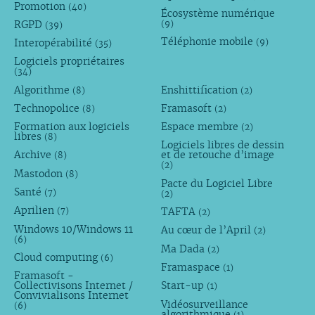
Promotion
(40)
Écosystème numérique
RGPD
(9)
(39)
Téléphonie mobile
Interopérabilité
(9)
(35)
Logiciels propriétaires
(34)
Algorithme
Enshittification
(8)
(2)
Technopolice
Framasoft
(8)
(2)
Formation aux logiciels
Espace membre
(2)
libres
(8)
Logiciels libres de dessin
Archive
et de retouche d’image
(8)
(2)
Mastodon
(8)
Pacte du Logiciel Libre
Santé
(7)
(2)
Aprilien
TAFTA
(7)
(2)
Windows 10/Windows 11
Au cœur de l’April
(2)
(6)
Ma Dada
(2)
Cloud computing
(6)
Framaspace
(1)
Framasoft -
Collectivisons Internet /
Start-up
(1)
Convivialisons Internet
Vidéosurveillance
(6)
algorithmique
(1)