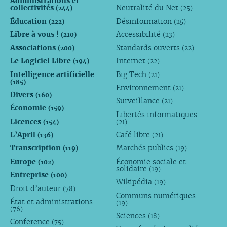
Administrations et
collectivités
Neutralité du Net
(244)
(25)
Éducation
Désinformation
(222)
(25)
Libre à vous !
Accessibilité
(210)
(23)
Associations
Standards ouverts
(200)
(22)
Le Logiciel Libre
Internet
(194)
(22)
Intelligence artificielle
Big Tech
(21)
(185)
Environnement
(21)
Divers
(160)
Surveillance
(21)
Économie
(159)
Libertés informatiques
Licences
(154)
(21)
L’April
Café libre
(136)
(21)
Transcription
Marchés publics
(119)
(19)
Europe
Économie sociale et
(102)
solidaire
(19)
Entreprise
(100)
Wikipédia
(19)
Droit d’auteur
(78)
Communs numériques
État et administrations
(19)
(76)
Sciences
(18)
Conference
(75)