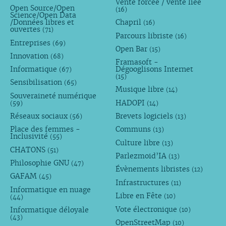
Vente forcée / vente liée
Open Source/Open
(16)
Science/Open Data
/Données libres et
Chapril
(16)
ouvertes
(71)
Parcours libriste
(16)
Entreprises
(69)
Open Bar
(15)
Innovation
(68)
Framasoft -
Informatique
Dégooglisons Internet
(67)
(15)
Sensibilisation
(65)
Musique libre
(14)
Souveraineté numérique
HADOPI
(59)
(14)
Réseaux sociaux
Brevets logiciels
(56)
(13)
Place des femmes -
Communs
(13)
Inclusivité
(55)
Culture libre
(13)
CHATONS
(51)
Parlezmoid’IA
(13)
Philosophie GNU
(47)
Évènements libristes
(12)
GAFAM
(45)
Infrastructures
(11)
Informatique en nuage
Libre en Fête
(10)
(44)
Vote électronique
Informatique déloyale
(10)
(43)
OpenStreetMap
(10)