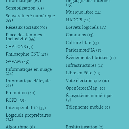
Informatique
Dégooglisons Internet
(67)
(15)
Sensibilisation
(65)
Musique libre
(14)
Souveraineté numérique
HADOPI
(59)
(14)
Réseaux sociaux
Brevets logiciels
(56)
(13)
Place des femmes -
Communs
(13)
Inclusivité
(55)
Culture libre
(13)
CHATONS
(51)
Parlezmoid’IA
(13)
Philosophie GNU
(47)
Évènements libristes
(12)
GAFAM
(45)
Infrastructures
(11)
Informatique en nuage
Libre en Fête
(10)
(44)
Vote électronique
Informatique déloyale
(10)
(43)
OpenStreetMap
(10)
Promotion
(40)
Écosystème numérique
RGPD
(9)
(39)
Téléphonie mobile
Interopérabilité
(9)
(35)
Logiciels propriétaires
(34)
Algorithme
Enshittification
(8)
(2)