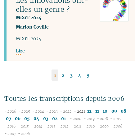
Les innovations ont-
elles un genre ?
MiXiT 2024
Marion Coville
MiXiT 2024
Lire
1
2
3
4
5
Toutes les transcriptions depuis 2006
12
11
10
09
08
- 2026
- 2025
- 2024
- 2023
- 2022
- 2021
08
12
12
12
12
07
06
05
04
03
02
01
- 2020
- 2019
- 2018
- 2017
07
11
11
11
11
12
12
12
12
- 2016
- 2015
- 2014
- 2013
- 2012
- 2011
- 2010
- 2009
- 2008
12
06
12
10
12
10
12
10
12
10
12
11
12
11
11
04
11
12
- 2007
- 2006
11
04
05
11
10
09
11
09
10
09
11
09
11
10
11
10
10
10
11