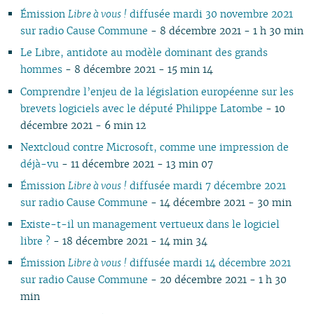
Émission
Libre à vous !
diffusée mardi 30 novembre 2021
10
04
10
08
10
08
09
08
09
08
10
09
10
09
09
09
10
sur radio Cause Commune
- 8 décembre 2021 - 1 h 30 min
09
03
09
07
09
07
08
07
08
07
09
08
09
08
08
08
06
08
02
08
06
08
06
04
06
07
06
08
07
08
07
07
07
01
Le Libre, antidote au modèle dominant des grands
07
01
07
05
07
05
02
05
06
05
07
06
07
06
06
06
hommes
- 8 décembre 2021 - 15 min 14
06
06
04
06
04
04
04
04
06
05
06
05
05
05
Comprendre l’enjeu de la législation européenne sur les
05
05
03
04
03
03
03
03
05
04
05
04
04
04
brevets logiciels avec le député Philippe Latombe
- 10
04
04
02
03
02
02
01
02
04
03
04
03
03
03
décembre 2021 - 6 min 12
03
03
01
02
01
01
01
03
02
03
02
02
02
Nextcloud contre Microsoft, comme une impression de
02
02
01
02
01
01
01
déjà-vu
- 11 décembre 2021 - 13 min 07
01
01
Émission
Libre à vous !
diffusée mardi 7 décembre 2021
sur radio Cause Commune
- 14 décembre 2021 - 30 min
Existe-t-il un management vertueux dans le logiciel
libre ?
- 18 décembre 2021 - 14 min 34
Émission
Libre à vous !
diffusée mardi 14 décembre 2021
sur radio Cause Commune
- 20 décembre 2021 - 1 h 30
min