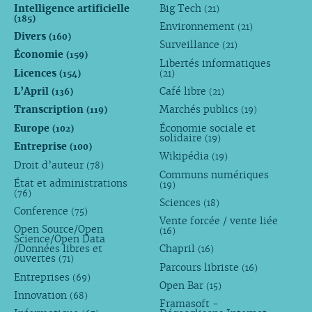
Intelligence artificielle
Big Tech
(21)
(185)
Environnement
(21)
Divers
(160)
Surveillance
(21)
Économie
(159)
Libertés informatiques
Licences
(154)
(21)
L’April
Café libre
(136)
(21)
Transcription
Marchés publics
(119)
(19)
Europe
Économie sociale et
(102)
solidaire
(19)
Entreprise
(100)
Wikipédia
(19)
Droit d’auteur
(78)
Communs numériques
État et administrations
(19)
(76)
Sciences
(18)
Conference
(75)
Vente forcée / vente liée
Open Source/Open
(16)
Science/Open Data
/Données libres et
Chapril
(16)
ouvertes
(71)
Parcours libriste
(16)
Entreprises
(69)
Open Bar
(15)
Innovation
(68)
Framasoft -