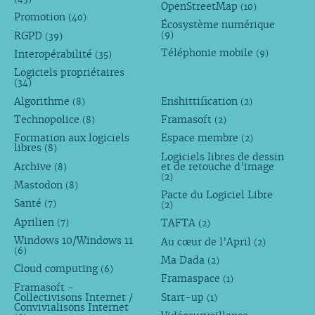
OpenStreetMap
(10)
Promotion
(40)
Écosystème numérique
RGPD
(9)
(39)
Téléphonie mobile
Interopérabilité
(9)
(35)
Logiciels propriétaires
(34)
Algorithme
Enshittification
(8)
(2)
Technopolice
Framasoft
(8)
(2)
Formation aux logiciels
Espace membre
(2)
libres
(8)
Logiciels libres de dessin
Archive
et de retouche d’image
(8)
(2)
Mastodon
(8)
Pacte du Logiciel Libre
Santé
(7)
(2)
Aprilien
TAFTA
(7)
(2)
Windows 10/Windows 11
Au cœur de l’April
(2)
(6)
Ma Dada
(2)
Cloud computing
(6)
Framaspace
(1)
Framasoft -
Collectivisons Internet /
Start-up
(1)
Convivialisons Internet