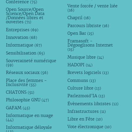
Conference
(75)
Vente forcée / vente liée
Open Source/Open
(16)
Science/Open Data
/Données libres et
Chapril
(16)
ouvertes
(71)
Parcours libriste
(16)
Entreprises
(69)
Open Bar
(15)
Innovation
(68)
Framasoft -
Informatique
Dégooglisons Internet
(67)
(15)
Sensibilisation
(65)
Musique libre
(14)
Souveraineté numérique
HADOPI
(59)
(14)
Réseaux sociaux
Brevets logiciels
(56)
(13)
Place des femmes -
Communs
(13)
Inclusivité
(55)
Culture libre
(13)
CHATONS
(51)
Parlezmoid’IA
(13)
Philosophie GNU
(47)
Évènements libristes
(12)
GAFAM
(45)
Infrastructures
(11)
Informatique en nuage
Libre en Fête
(10)
(44)
Vote électronique
Informatique déloyale
(10)
(43)