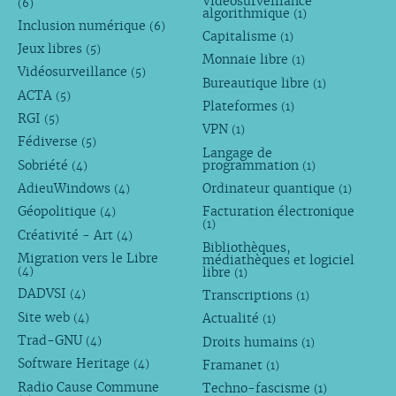
Vidéosurveillance
(6)
algorithmique
(1)
Inclusion numérique
(6)
Capitalisme
(1)
Jeux libres
(5)
Monnaie libre
(1)
Vidéosurveillance
(5)
Bureautique libre
(1)
ACTA
(5)
Plateformes
(1)
RGI
(5)
VPN
(1)
Fédiverse
(5)
Langage de
Sobriété
programmation
(4)
(1)
AdieuWindows
Ordinateur quantique
(4)
(1)
Géopolitique
Facturation électronique
(4)
(1)
Créativité - Art
(4)
Bibliothèques,
Migration vers le Libre
médiathèques et logiciel
libre
(4)
(1)
DADVSI
Transcriptions
(4)
(1)
Site web
Actualité
(4)
(1)
Trad-GNU
Droits humains
(4)
(1)
Software Heritage
Framanet
(4)
(1)
Radio Cause Commune
Techno-fascisme
(1)