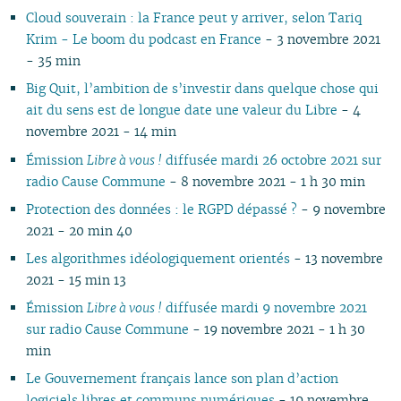
Cloud souverain : la France peut y arriver, selon Tariq
10
04
10
08
10
08
09
08
09
08
10
09
10
09
09
09
10
Krim - Le boom du podcast en France
- 3 novembre 2021
09
03
09
07
09
07
08
07
08
07
09
08
09
08
08
08
06
- 35 min
08
02
08
06
08
06
04
06
07
06
08
07
08
07
07
07
01
07
01
07
05
07
05
02
05
06
05
07
06
07
06
06
06
Big Quit, l’ambition de s’investir dans quelque chose qui
06
06
04
06
04
04
04
04
06
05
06
05
05
05
ait du sens est de longue date une valeur du Libre
- 4
05
05
03
04
03
03
03
03
05
04
05
04
04
04
novembre 2021 - 14 min
04
04
02
03
02
02
01
02
04
03
04
03
03
03
Émission
Libre à vous !
diffusée mardi 26 octobre 2021 sur
03
03
01
02
01
01
01
03
02
03
02
02
02
radio Cause Commune
- 8 novembre 2021 - 1 h 30 min
02
02
01
02
01
01
01
Protection des données : le RGPD dépassé ?
- 9 novembre
01
01
2021 - 20 min 40
Les algorithmes idéologiquement orientés
- 13 novembre
2021 - 15 min 13
Émission
Libre à vous !
diffusée mardi 9 novembre 2021
sur radio Cause Commune
- 19 novembre 2021 - 1 h 30
min
Le Gouvernement français lance son plan d’action
logiciels libres et communs numériques
- 19 novembre