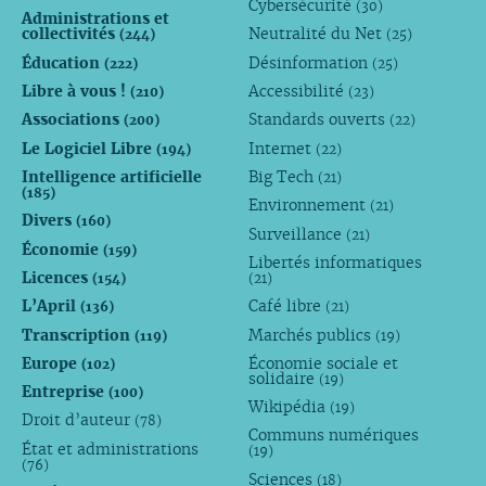
Cybersécurité
(30)
Administrations et
collectivités
Neutralité du Net
(244)
(25)
Éducation
Désinformation
(222)
(25)
Libre à vous !
Accessibilité
(210)
(23)
Associations
Standards ouverts
(200)
(22)
Le Logiciel Libre
Internet
(194)
(22)
Intelligence artificielle
Big Tech
(21)
(185)
Environnement
(21)
Divers
(160)
Surveillance
(21)
Économie
(159)
Libertés informatiques
Licences
(154)
(21)
L’April
Café libre
(136)
(21)
Transcription
Marchés publics
(119)
(19)
Europe
Économie sociale et
(102)
solidaire
(19)
Entreprise
(100)
Wikipédia
(19)
Droit d’auteur
(78)
Communs numériques
État et administrations
(19)
(76)
Sciences
(18)