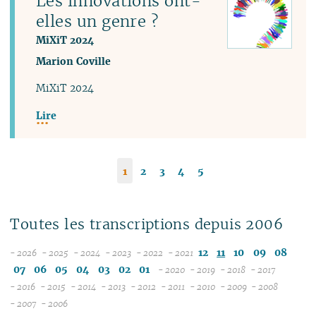
Les innovations ont-
elles un genre ?
MiXiT 2024
Marion Coville
MiXiT 2024
Lire
1
2
3
4
5
Toutes les transcriptions depuis 2006
12
11
10
09
08
- 2026
- 2025
- 2024
- 2023
- 2022
- 2021
08
12
12
12
12
07
06
05
04
03
02
01
- 2020
- 2019
- 2018
- 2017
07
11
11
11
11
12
12
12
12
- 2016
- 2015
- 2014
- 2013
- 2012
- 2011
- 2010
- 2009
- 2008
12
06
12
10
12
10
12
10
12
10
12
11
12
11
11
04
11
12
- 2007
- 2006
11
04
05
11
10
09
11
09
10
09
11
09
11
10
11
10
10
10
11