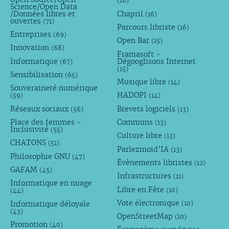
(16)
Science/Open Data
/Données libres et
Chapril
(16)
ouvertes
(71)
Parcours libriste
(16)
Entreprises
(69)
Open Bar
(15)
Innovation
(68)
Framasoft -
Informatique
Dégooglisons Internet
(67)
(15)
Sensibilisation
(65)
Musique libre
(14)
Souveraineté numérique
HADOPI
(59)
(14)
Réseaux sociaux
Brevets logiciels
(56)
(13)
Place des femmes -
Communs
(13)
Inclusivité
(55)
Culture libre
(13)
CHATONS
(51)
Parlezmoid’IA
(13)
Philosophie GNU
(47)
Évènements libristes
(12)
GAFAM
(45)
Infrastructures
(11)
Informatique en nuage
Libre en Fête
(10)
(44)
Vote électronique
Informatique déloyale
(10)
(43)
OpenStreetMap
(10)
Promotion
(40)