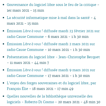
Gouvernance du logiciel libre sous le feu de la critique
-
10
04
10
08
10
08
09
08
09
08
10
09
10
09
09
09
10
1er mars 2021 - 15 min
09
03
09
07
09
07
08
07
08
07
09
08
09
08
08
08
06
08
02
08
06
08
06
04
06
07
06
08
07
08
07
07
07
01
La sécurité informatique mise à mal dans la santé
- 4
07
01
07
05
07
05
02
05
06
05
07
06
07
06
06
06
mars 2021 - 15 min
06
06
04
06
04
04
04
04
06
05
06
05
05
05
Émission
Libre à vous !
diffusée mardi 23 février 2021 sur
05
05
03
04
03
03
03
03
05
04
05
04
04
04
radio Cause Commune
- 6 mars 2021 - 1 h 30 min
04
04
02
03
02
02
01
02
04
03
04
03
03
03
Émission
Libre à vous !
diffusée mardi 2 mars 2021 sur
03
03
01
02
01
01
01
03
02
03
02
02
02
radio Cause Commune
- 10 mars 2021 - 1 h 30 min
02
02
01
02
01
01
01
01
01
Présentation du logiciel libre - Jean-Christophe Becquet
- 11 mars 2021 - 44 min 7
Émission
Libre à vous !
diffusée mardi 9 mars 2021 sur
radio Cause Commune
- 17 mars 2021 - 1 h 30 min
L’enjeu des forges souveraines et du logiciel libre, par
François Élie
- 18 mars 2021 - 17 min 49
Quelles nouvelles de la bibliothèque universelle des
logiciels - Roberto Di Cosmo
- 20 mars 2021 - 48 min 30