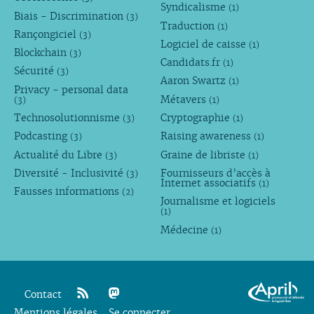
Syndicalisme
(1)
Biais - Discrimination
(3)
Traduction
(1)
Rançongiciel
(3)
Logiciel de caisse
(1)
Blockchain
(3)
Candidats.fr
(1)
Sécurité
(3)
Aaron Swartz
(1)
Privacy - personal data
Métavers
(3)
(1)
Technosolutionnisme
Cryptographie
(3)
(1)
Podcasting
Raising awareness
(3)
(1)
Actualité du Libre
Graine de libriste
(3)
(1)
Diversité - Inclusivité
Fournisseurs d’accès à
(3)
Internet associatifs
(1)
Fausses informations
(2)
Journalisme et logiciels
(1)
Médecine
(1)
Contact
Mentions légales
rss
mastodon
Se connecter