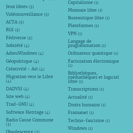
Capitalisme
(1)
Jeux libres
(5)
Monnaie libre
(1)
Vidéosurveillance
(5)
Bureautique libre
(1)
ACTA
(5)
Plateformes
(1)
RGI
(5)
VPN
(1)
Fédiverse
(5)
Langage de
Sobriété
programmation
(4)
(1)
AdieuWindows
Ordinateur quantique
(4)
(1)
Géopolitique
Facturation électronique
(4)
(1)
Créativité - Art
(4)
Bibliothèques,
Migration vers le Libre
médiathèques et logiciel
libre
(4)
(1)
DADVSI
Transcriptions
(4)
(1)
Site web
Actualité
(4)
(1)
Trad-GNU
Droits humains
(4)
(1)
Software Heritage
Framanet
(4)
(1)
Radio Cause Commune
Techno-fascisme
(1)
(3)
Windows
(1)
Obsolescence
(3)