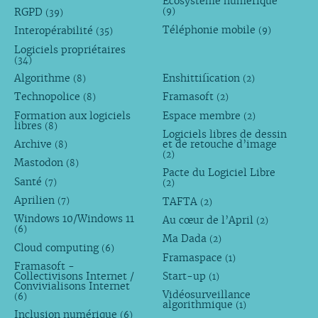
Écosystème numérique
RGPD
(9)
(39)
Téléphonie mobile
Interopérabilité
(9)
(35)
Logiciels propriétaires
(34)
Algorithme
Enshittification
(8)
(2)
Technopolice
Framasoft
(8)
(2)
Formation aux logiciels
Espace membre
(2)
libres
(8)
Logiciels libres de dessin
Archive
et de retouche d’image
(8)
(2)
Mastodon
(8)
Pacte du Logiciel Libre
Santé
(7)
(2)
Aprilien
TAFTA
(7)
(2)
Windows 10/Windows 11
Au cœur de l’April
(2)
(6)
Ma Dada
(2)
Cloud computing
(6)
Framaspace
(1)
Framasoft -
Collectivisons Internet /
Start-up
(1)
Convivialisons Internet
Vidéosurveillance
(6)
algorithmique
(1)
Inclusion numérique
(6)