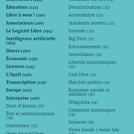
Éducation
Désinformation
(222)
(25)
Libre à vous !
Accessibilité
(210)
(23)
Associations
Standards ouverts
(200)
(22)
Le Logiciel Libre
Internet
(194)
(22)
Intelligence artificielle
Big Tech
(21)
(185)
Environnement
(21)
Divers
(160)
Surveillance
(21)
Économie
(159)
Libertés informatiques
Licences
(154)
(21)
L’April
Café libre
(136)
(21)
Transcription
Marchés publics
(119)
(19)
Europe
Économie sociale et
(102)
solidaire
(19)
Entreprise
(100)
Wikipédia
(19)
Droit d’auteur
(78)
Communs numériques
État et administrations
(19)
(76)
Sciences
(18)
Conference
(75)
Vente forcée / vente liée
Open Source/Open