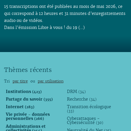
15 transcriptions ont été publiées au mois de mai 2026, ce
qui correspond à 12 heures et 31 minutes d’enregistrements
audio ou de vidéos.
Dans l’émission Libre à vous ! du 19 (…)
Thèmes récents
Tri
par titre
ou
par utilisation
Institutions
DRM
(423)
(34)
Partage du savoir
Recherche
(355)
(34)
Internet
Transition écologique
(283)
(33)
Vie privée - données
personnelles
Cyberattaques -
(266)
Cybersécurité
(30)
Administrations et
collectivités
Neutralité du Net
(244)
(25)