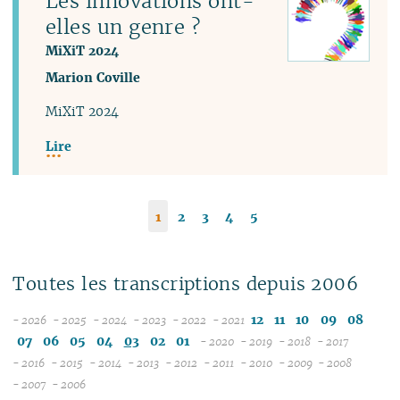
Les innovations ont-
elles un genre ?
MiXiT 2024
Marion Coville
MiXiT 2024
Lire
1
2
3
4
5
Toutes les transcriptions depuis 2006
12
11
10
09
08
- 2026
- 2025
- 2024
- 2023
- 2022
- 2021
08
12
12
12
12
07
06
05
04
03
02
01
- 2020
- 2019
- 2018
- 2017
07
11
11
11
11
12
12
12
12
- 2016
- 2015
- 2014
- 2013
- 2012
- 2011
- 2010
- 2009
- 2008
12
06
12
10
12
10
12
10
12
10
12
11
12
11
11
04
11
12
- 2007
- 2006
11
04
05
11
10
09
11
09
10
09
11
09
11
10
11
10
10
10
11